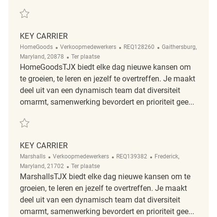
Redden Key Carrier REQ127309
KEY CARRIER
Categorie
ReqId
Plaats
HomeGoods
Verkoopmedewerkers
REQ128260
Gaithersburg,
Afgelegen
Maryland, 20878
Ter plaatse
HomeGoodsTJX biedt elke dag nieuwe kansen om
te groeien, te leren en jezelf te overtreffen. Je maakt
deel uit van een dynamisch team dat diversiteit
omarmt, samenwerking bevordert en prioriteit gee...
Redden Key carrier REQ128260
KEY CARRIER
Categorie
ReqId
Plaats
Marshalls
Verkoopmedewerkers
REQ139382
Frederick,
Afgelegen
Maryland, 21702
Ter plaatse
MarshallsTJX biedt elke dag nieuwe kansen om te
groeien, te leren en jezelf te overtreffen. Je maakt
deel uit van een dynamisch team dat diversiteit
omarmt, samenwerking bevordert en prioriteit gee...