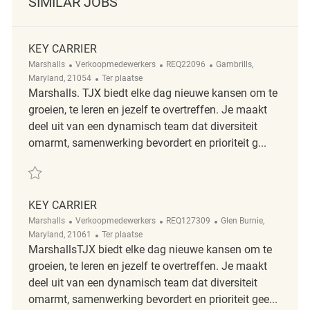
SIMILAR JOBS
KEY CARRIER
Categorie
ReqId
Plaats
Marshalls
Verkoopmedewerkers
REQ22096
Gambrills,
Afgelegen
Maryland, 21054
Ter plaatse
Marshalls. TJX biedt elke dag nieuwe kansen om te
groeien, te leren en jezelf te overtreffen. Je maakt
deel uit van een dynamisch team dat diversiteit
omarmt, samenwerking bevordert en prioriteit g...
Redden Key Carrier REQ22096
KEY CARRIER
Categorie
ReqId
Plaats
Marshalls
Verkoopmedewerkers
REQ127309
Glen Burnie,
Afgelegen
Maryland, 21061
Ter plaatse
MarshallsTJX biedt elke dag nieuwe kansen om te
groeien, te leren en jezelf te overtreffen. Je maakt
deel uit van een dynamisch team dat diversiteit
omarmt, samenwerking bevordert en prioriteit gee...