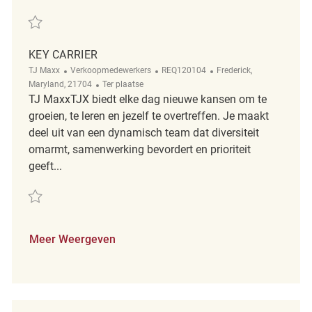
Redden Key Carrier REQ139382
KEY CARRIER
Categorie
ReqId
Plaats
TJ Maxx
Verkoopmedewerkers
REQ120104
Frederick,
Afgelegen
Maryland, 21704
Ter plaatse
TJ MaxxTJX biedt elke dag nieuwe kansen om te
groeien, te leren en jezelf te overtreffen. Je maakt
deel uit van een dynamisch team dat diversiteit
omarmt, samenwerking bevordert en prioriteit
geeft...
Redden Key Carrier REQ120104
Meer Weergeven