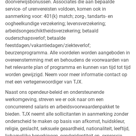
doorverwijsbonussen. Associates die aan bepaalde
service- of urenvereisten voldoen, komen ook in
aanmerking voor: 401(k) match; zorg-, tandarts- en
oogheelkundige verzekering; levensverzekering;
arbeidsongeschiktheidsverzekering; betaald
ouderschapsverlof; betaalde
feestdagen/vakantiedagen/ziekteverlof;
beurzenprogramma. Alle voordelen worden aangeboden in
overeenstemming met en behoudens de voorwaarden van
het relevante plan of programma en kunnen van tijd tot tijd
worden gewijzigd. Neem voor meer informatie contact op
met een vertegenwoordiger van TJX.
Naast ons opendeur-beleid en ondersteunende
werkomgeving, streven we er ook naar om een
concurrerend salaris en arbeidsvoorwaardenpakket te
bieden. TJX neemt alle sollicitanten in aanmerking zonder
onderscheid te maken op basis van afkomst, huidskleur,
religie, geslacht, seksuele geaardheid, nationaliteit, leeftijd,
lichamelijke beperkingen, genderidentiteit en -expressie,