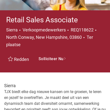
Retail Sales Associate
Categorie
Plaats
Sierra
Verkoopmedewerkers
REQ118622
North Conway, New Hampshire, 03860
Ter
plaatse
Solliciteer Nu
Redden
Sierra
TJX biedt elke dag nieuwe kansen om te groeien, te leren
en jezelf te overtreffen. Je maakt deel uit van een
dynamisch team dat diversiteit omarmt, samenwerking
bevordert en prioriteit geeft aan jouw ontwikkeling. Of je nu