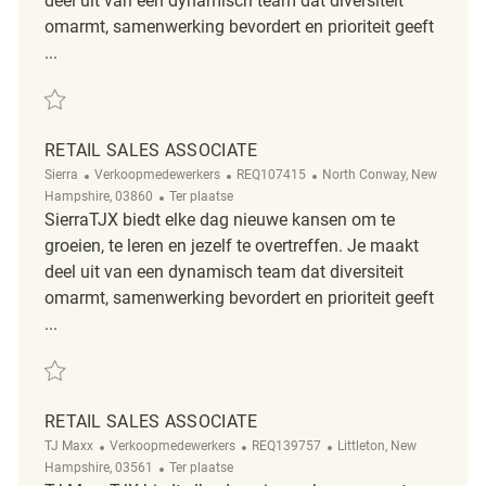
deel uit van een dynamisch team dat diversiteit
omarmt, samenwerking bevordert en prioriteit geeft
...
Redden Retail Sales Associate REQ109738
RETAIL SALES ASSOCIATE
Categorie
ReqId
Plaats
Sierra
Verkoopmedewerkers
REQ107415
North Conway, New
Afgelegen
Hampshire, 03860
Ter plaatse
SierraTJX biedt elke dag nieuwe kansen om te
groeien, te leren en jezelf te overtreffen. Je maakt
deel uit van een dynamisch team dat diversiteit
omarmt, samenwerking bevordert en prioriteit geeft
...
Redden Retail Sales Associate REQ107415
RETAIL SALES ASSOCIATE
Categorie
ReqId
Plaats
TJ Maxx
Verkoopmedewerkers
REQ139757
Littleton, New
Afgelegen
Hampshire, 03561
Ter plaatse