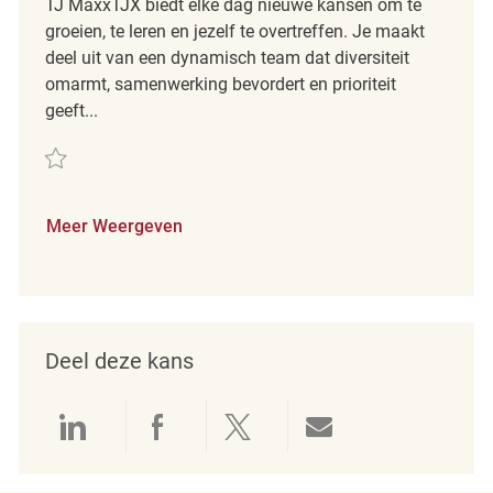
TJ MaxxTJX biedt elke dag nieuwe kansen om te
groeien, te leren en jezelf te overtreffen. Je maakt
deel uit van een dynamisch team dat diversiteit
omarmt, samenwerking bevordert en prioriteit
geeft...
Redden Retail Sales Associate REQ139757
Meer Weergeven
Deel deze kans
Delen via LinkedIn
Delen via Facebook
Delen via twitter
Delen via e-mai