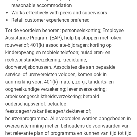
reasonable accommodation
Works effectively with peers and supervisors
Retail customer experience preferred
Tot de voordelen behoren: personeelskorting; Employee
Assistance Program (EAP); hulp bij stoppen met roken;
rouwverlof; 401(k) associate-bijdragen; korting op
kinderopvang en mobiele telefoon; huisdieren- en
rechtsbijstandverzekering; kredietunie;
doorverwijsbonussen. Associates die aan bepaalde
service- of urenvereisten voldoen, komen ook in
aanmerking voor: 401(k) match; zorg-, tandarts- en
oogheelkundige verzekering; levensverzekering;
arbeidsongeschiktheidsverzekering; betaald
ouderschapsverlof; betaalde
feestdagen/vakantiedagen/ziekteverlof;
beurzenprogramma. Alle voordelen worden aangeboden in
overeenstemming met en behoudens de voorwaarden van
het relevante plan of programma en kunnen van tijd tot tijd