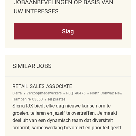
JOBAANBEVELINGEN OP BASIS VAN
UW INTERESSES.
Slag
SIMILAR JOBS
RETAIL SALES ASSOCIATE
Categorie
ReqId
Plaats
Sierra
Verkoopmedewerkers
REQ140476
North Conway, New
Afgelegen
Hampshire, 03860
Ter plaatse
SierraTJX biedt elke dag nieuwe kansen om te
groeien, te leren en jezelf te overtreffen. Je maakt
deel uit van een dynamisch team dat diversiteit
omarmt, samenwerking bevordert en prioriteit geeft
...