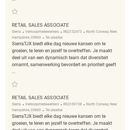
Redden Retail Sales Associate REQ140476
RETAIL SALES ASSOCIATE
Categorie
ReqId
Plaats
Sierra
Verkoopmedewerkers
REQ132473
North Conway, New
Afgelegen
Hampshire, 03860
Ter plaatse
SierraTJX biedt elke dag nieuwe kansen om te
groeien, te leren en jezelf te overtreffen. Je maakt
deel uit van een dynamisch team dat diversiteit
omarmt, samenwerking bevordert en prioriteit geeft
...
Redden Retail Sales Associate REQ132473
RETAIL SALES ASSOCIATE
Categorie
ReqId
Plaats
Sierra
Verkoopmedewerkers
REQ109738
North Conway, New
Afgelegen
Hampshire, 03860
Ter plaatse
SierraTJX biedt elke dag nieuwe kansen om te
groeien, te leren en jezelf te overtreffen. Je maakt