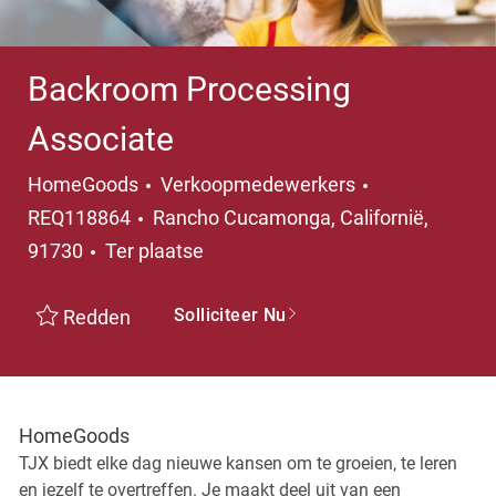
Backroom Processing
Associate
Categorie
HomeGoods
Verkoopmedewerkers
Plaats
REQ118864
Rancho Cucamonga, Californië,
91730
Ter plaatse
Solliciteer Nu
Redden
HomeGoods
TJX biedt elke dag nieuwe kansen om te groeien, te leren
en jezelf te overtreffen. Je maakt deel uit van een