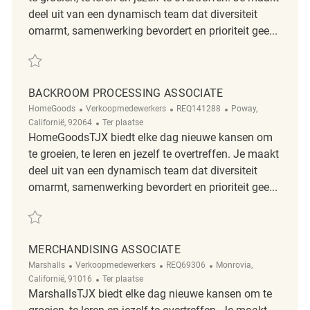
deel uit van een dynamisch team dat diversiteit
omarmt, samenwerking bevordert en prioriteit gee...
Redden Backroom Processing Associate REQ141950
BACKROOM PROCESSING ASSOCIATE
Categorie
ReqId
Plaats
HomeGoods
Verkoopmedewerkers
REQ141288
Poway,
Afgelegen
Californië, 92064
Ter plaatse
HomeGoodsTJX biedt elke dag nieuwe kansen om
te groeien, te leren en jezelf te overtreffen. Je maakt
deel uit van een dynamisch team dat diversiteit
omarmt, samenwerking bevordert en prioriteit gee...
Redden Backroom Processing Associate REQ141288
MERCHANDISING ASSOCIATE
Categorie
ReqId
Plaats
Marshalls
Verkoopmedewerkers
REQ69306
Monrovia,
Afgelegen
Californië, 91016
Ter plaatse
MarshallsTJX biedt elke dag nieuwe kansen om te