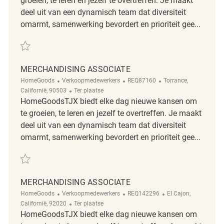
groeien, te leren en jezelf te overtreffen. Je maakt
deel uit van een dynamisch team dat diversiteit
omarmt, samenwerking bevordert en prioriteit gee...
Redden Merchandising Associate REQ69306
MERCHANDISING ASSOCIATE
Categorie
ReqId
Plaats
HomeGoods
Verkoopmedewerkers
REQ87160
Torrance,
Afgelegen
Californië, 90503
Ter plaatse
HomeGoodsTJX biedt elke dag nieuwe kansen om
te groeien, te leren en jezelf te overtreffen. Je maakt
deel uit van een dynamisch team dat diversiteit
omarmt, samenwerking bevordert en prioriteit gee...
Redden Merchandising Associate REQ87160
MERCHANDISING ASSOCIATE
Categorie
ReqId
Plaats
HomeGoods
Verkoopmedewerkers
REQ142296
El Cajon,
Afgelegen
Californië, 92020
Ter plaatse
HomeGoodsTJX biedt elke dag nieuwe kansen om