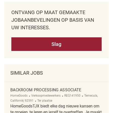
ONTVANG OP MAAT GEMAAKTE
JOBAANBEVELINGEN OP BASIS VAN
UW INTERESSES.
Slag
SIMILAR JOBS
BACKROOM PROCESSING ASSOCIATE
Categorie
ReqId
Plaats
HomeGoods
Verkoopmedewerkers
REQ141950
Temecula,
Afgelegen
Californië, 92591
Ter plaatse
HomeGoodsTJX biedt elke dag nieuwe kansen om
te groeien, te leren en jezelf te overtreffen. Je maakt