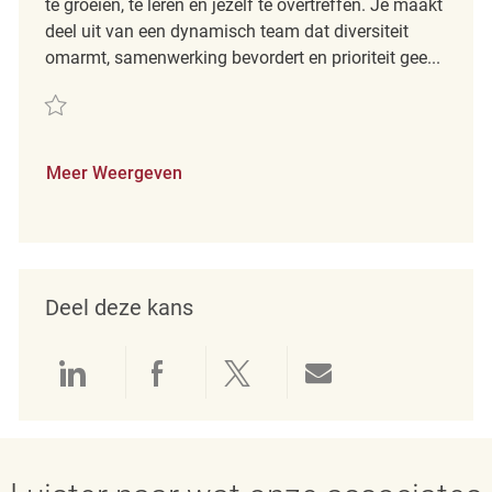
te groeien, te leren en jezelf te overtreffen. Je maakt
deel uit van een dynamisch team dat diversiteit
omarmt, samenwerking bevordert en prioriteit gee...
Redden Merchandising Associate REQ142296
Meer Weergeven
Deel deze kans
Delen via LinkedIn
Delen via Facebook
Delen via twitter
Delen via e-mai