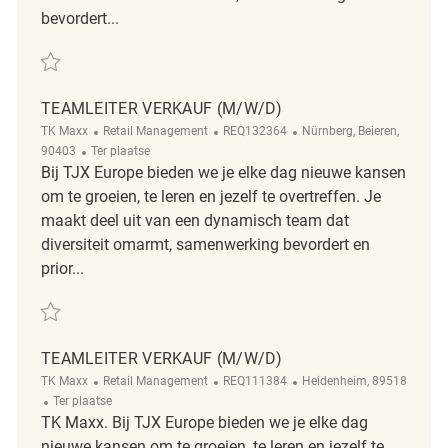
bevordert...
Redden Teamleiter Verkauf (m/w/d) REQ131773
TEAMLEITER VERKAUF (M/W/D)
Categorie
ReqId
Plaats
TK Maxx
Retail Management
REQ132364
Nürnberg, Beieren,
Afgelegen
90403
Ter plaatse
Bij TJX Europe bieden we je elke dag nieuwe kansen
om te groeien, te leren en jezelf te overtreffen. Je
maakt deel uit van een dynamisch team dat
diversiteit omarmt, samenwerking bevordert en
prior...
Redden Teamleiter Verkauf (m/w/d) REQ132364
TEAMLEITER VERKAUF (M/W/D)
Categorie
ReqId
Plaats
TK Maxx
Retail Management
REQ111384
Heidenheim, 89518
Afgelegen
Ter plaatse
TK Maxx. Bij TJX Europe bieden we je elke dag
nieuwe kansen om te groeien, te leren en jezelf te