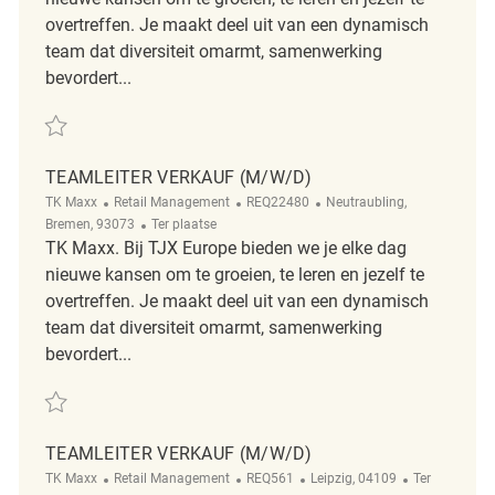
overtreffen. Je maakt deel uit van een dynamisch
team dat diversiteit omarmt, samenwerking
bevordert...
Redden Teamleiter Verkauf (m/w/d) REQ111384
TEAMLEITER VERKAUF (M/W/D)
Categorie
ReqId
Plaats
TK Maxx
Retail Management
REQ22480
Neutraubling,
Afgelegen
Bremen, 93073
Ter plaatse
TK Maxx. Bij TJX Europe bieden we je elke dag
nieuwe kansen om te groeien, te leren en jezelf te
overtreffen. Je maakt deel uit van een dynamisch
team dat diversiteit omarmt, samenwerking
bevordert...
Redden Teamleiter Verkauf (m/w/d) REQ22480
TEAMLEITER VERKAUF (M/W/D)
Categorie
ReqId
Plaats
Afgelegen
TK Maxx
Retail Management
REQ561
Leipzig, 04109
Ter