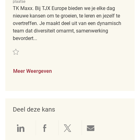
plaatse
TK Maxx. Bij TJX Europe bieden we je elke dag
nieuwe kansen om te groeien, te leren en jezelf te
overtreffen. Je maakt deel uit van een dynamisch
team dat diversiteit omarmt, samenwerking
bevordert...
Redden Teamleiter Verkauf (m/w/d) REQ561
Meer Weergeven
Deel deze kans
Delen via LinkedIn
Delen via Facebook
Delen via twitter
Delen via e-mai