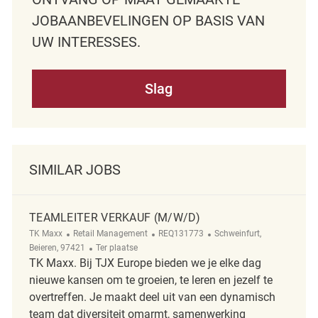
JOBAANBEVELINGEN OP BASIS VAN
UW INTERESSES.
Slag
SIMILAR JOBS
TEAMLEITER VERKAUF (M/W/D)
Categorie
ReqId
Plaats
TK Maxx
Retail Management
REQ131773
Schweinfurt,
Afgelegen
Beieren, 97421
Ter plaatse
TK Maxx. Bij TJX Europe bieden we je elke dag
nieuwe kansen om te groeien, te leren en jezelf te
overtreffen. Je maakt deel uit van een dynamisch
team dat diversiteit omarmt, samenwerking