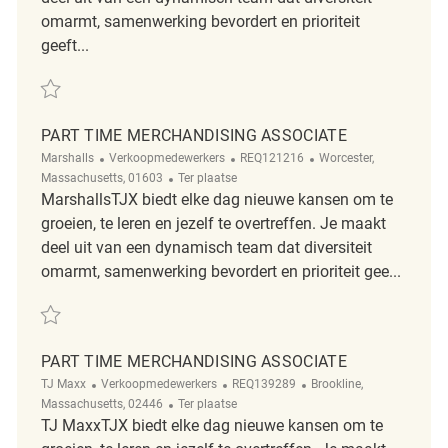
omarmt, samenwerking bevordert en prioriteit
geeft...
Redden Sales Merchandising Associate REQ136664
PART TIME MERCHANDISING ASSOCIATE
Categorie
ReqId
Plaats
Marshalls
Verkoopmedewerkers
REQ121216
Worcester,
Afgelegen
Massachusetts, 01603
Ter plaatse
MarshallsTJX biedt elke dag nieuwe kansen om te
groeien, te leren en jezelf te overtreffen. Je maakt
deel uit van een dynamisch team dat diversiteit
omarmt, samenwerking bevordert en prioriteit gee...
Redden Part Time Merchandising Associate REQ121216
PART TIME MERCHANDISING ASSOCIATE
Categorie
ReqId
Plaats
TJ Maxx
Verkoopmedewerkers
REQ139289
Brookline,
Afgelegen
Massachusetts, 02446
Ter plaatse
TJ MaxxTJX biedt elke dag nieuwe kansen om te