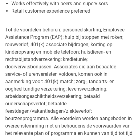
Works effectively with peers and supervisors
Retail customer experience preferred
Tot de voordelen behoren: personeelskorting; Employee
Assistance Program (EAP); hulp bij stoppen met roken;
rouwverlof; 401(k) associate-bijdragen; korting op
kinderopvang en mobiele telefoon; huisdieren- en
rechtsbijstandverzekering; kredietunie;
doorverwijsbonussen. Associates die aan bepaalde
service- of urenvereisten voldoen, komen ook in
aanmerking voor: 401(k) match; zorg-, tandarts- en
oogheelkundige verzekering; levensverzekering;
arbeidsongeschiktheidsverzekering; betaald
ouderschapsverlof; betaalde
feestdagen/vakantiedagen/ziekteverlof;
beurzenprogramma. Alle voordelen worden aangeboden in
overeenstemming met en behoudens de voorwaarden van
het relevante plan of programma en kunnen van tijd tot tijd