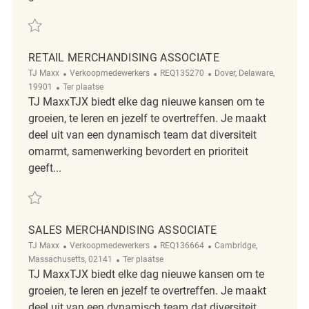
Redden RETAIL MERCHANDISING ASSOCIATE REQ126876
RETAIL MERCHANDISING ASSOCIATE
Categorie
ReqId
Plaats
TJ Maxx
Verkoopmedewerkers
REQ135270
Dover, Delaware,
Afgelegen
19901
Ter plaatse
TJ MaxxTJX biedt elke dag nieuwe kansen om te
groeien, te leren en jezelf te overtreffen. Je maakt
deel uit van een dynamisch team dat diversiteit
omarmt, samenwerking bevordert en prioriteit
geeft...
Redden Retail Merchandising Associate REQ135270
SALES MERCHANDISING ASSOCIATE
Categorie
ReqId
Plaats
TJ Maxx
Verkoopmedewerkers
REQ136664
Cambridge,
Afgelegen
Massachusetts, 02141
Ter plaatse
TJ MaxxTJX biedt elke dag nieuwe kansen om te
groeien, te leren en jezelf te overtreffen. Je maakt
deel uit van een dynamisch team dat diversiteit