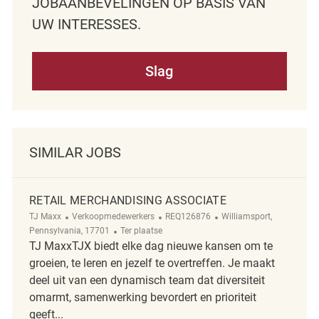
JOBAANBEVELINGEN OP BASIS VAN
UW INTERESSES.
Slag
SIMILAR JOBS
RETAIL MERCHANDISING ASSOCIATE
Categorie
ReqId
Plaats
TJ Maxx
Verkoopmedewerkers
REQ126876
Williamsport,
Afgelegen
Pennsylvania, 17701
Ter plaatse
TJ MaxxTJX biedt elke dag nieuwe kansen om te
groeien, te leren en jezelf te overtreffen. Je maakt
deel uit van een dynamisch team dat diversiteit
omarmt, samenwerking bevordert en prioriteit
geeft...