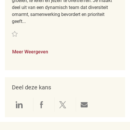
groeien, te leren en jezelf te overtreffen. Je maakt
deel uit van een dynamisch team dat diversiteit
omarmt, samenwerking bevordert en prioriteit
geeft...
Redden part time merchandising associate REQ139289
Meer Weergeven
Deel deze kans
Delen via LinkedIn
Delen via Facebook
Delen via twitter
Delen via e-mai