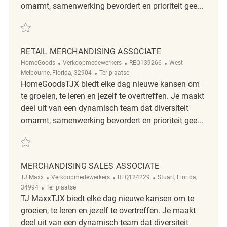
omarmt, samenwerking bevordert en prioriteit gee...
Redden Part Time Merchandise Associate/Front End Associate REQ120
RETAIL MERCHANDISING ASSOCIATE
Categorie
ReqId
Plaats
HomeGoods
Verkoopmedewerkers
REQ139266
West
Afgelegen
Melbourne, Florida, 32904
Ter plaatse
HomeGoodsTJX biedt elke dag nieuwe kansen om
te groeien, te leren en jezelf te overtreffen. Je maakt
deel uit van een dynamisch team dat diversiteit
omarmt, samenwerking bevordert en prioriteit gee...
Redden Retail Merchandising Associate REQ139266
MERCHANDISING SALES ASSOCIATE
Categorie
ReqId
Plaats
TJ Maxx
Verkoopmedewerkers
REQ124229
Stuart, Florida,
Afgelegen
34994
Ter plaatse
TJ MaxxTJX biedt elke dag nieuwe kansen om te
groeien, te leren en jezelf te overtreffen. Je maakt
deel uit van een dynamisch team dat diversiteit