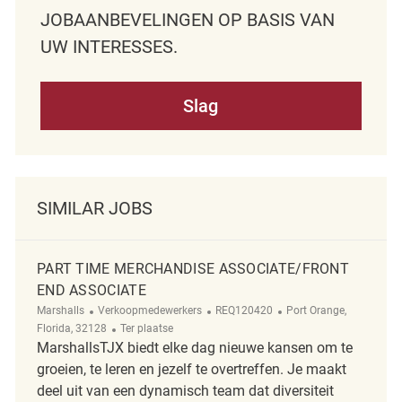
JOBAANBEVELINGEN OP BASIS VAN
UW INTERESSES.
Slag
SIMILAR JOBS
PART TIME MERCHANDISE ASSOCIATE/FRONT
END ASSOCIATE
Categorie
ReqId
Plaats
Marshalls
Verkoopmedewerkers
REQ120420
Port Orange,
Afgelegen
Florida, 32128
Ter plaatse
MarshallsTJX biedt elke dag nieuwe kansen om te
groeien, te leren en jezelf te overtreffen. Je maakt
deel uit van een dynamisch team dat diversiteit