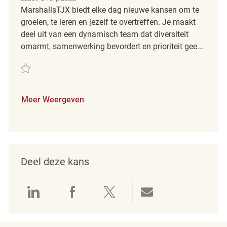
MarshallsTJX biedt elke dag nieuwe kansen om te
groeien, te leren en jezelf te overtreffen. Je maakt
deel uit van een dynamisch team dat diversiteit
omarmt, samenwerking bevordert en prioriteit gee...
Redden Skyview Plaza PT Merchandising Associate REQ138158
Meer Weergeven
Deel deze kans
Delen via LinkedIn
Delen via Facebook
Delen via twitter
Delen via e-mai