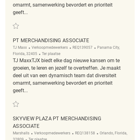
omarmt, samenwerking bevordert en prioriteit
geeft...
Redden Merchandising Sales Associate REQ124229
PT MERCHANDISING ASSOCIATE
Categorie
ReqId
Plaats
TJ Maxx
Verkoopmedewerkers
REQ139057
Panama City,
Afgelegen
Florida, 32405
Ter plaatse
TJ MaxxTJX biedt elke dag nieuwe kansen om te
groeien, te leren en jezelf te overtreffen. Je maakt
deel uit van een dynamisch team dat diversiteit
omarmt, samenwerking bevordert en prioriteit
geeft...
Redden PT Merchandising Associate REQ139057
SKYVIEW PLAZA PT MERCHANDISING
ASSOCIATE
Categorie
ReqId
Plaats
Marshalls
Verkoopmedewerkers
REQ138158
Orlando, Florida,
Afgelegen
32809
Ter plaatse