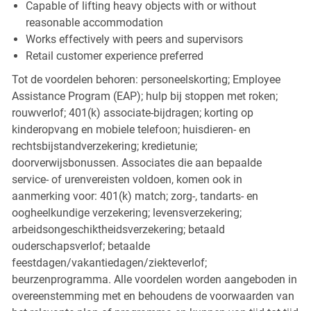
Capable of lifting heavy objects with or without
reasonable accommodation
Works effectively with peers and supervisors
Retail customer experience preferred
Tot de voordelen behoren: personeelskorting; Employee
Assistance Program (EAP); hulp bij stoppen met roken;
rouwverlof; 401(k) associate-bijdragen; korting op
kinderopvang en mobiele telefoon; huisdieren- en
rechtsbijstandverzekering; kredietunie;
doorverwijsbonussen. Associates die aan bepaalde
service- of urenvereisten voldoen, komen ook in
aanmerking voor: 401(k) match; zorg-, tandarts- en
oogheelkundige verzekering; levensverzekering;
arbeidsongeschiktheidsverzekering; betaald
ouderschapsverlof; betaalde
feestdagen/vakantiedagen/ziekteverlof;
beurzenprogramma. Alle voordelen worden aangeboden in
overeenstemming met en behoudens de voorwaarden van