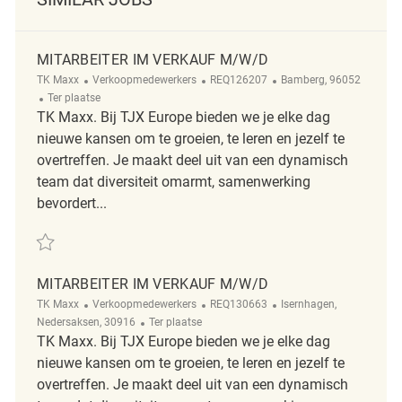
MITARBEITER IM VERKAUF M/W/D
Categorie
ReqId
Plaats
TK Maxx
Verkoopmedewerkers
REQ126207
Bamberg, 96052
Afgelegen
Ter plaatse
TK Maxx. Bij TJX Europe bieden we je elke dag
nieuwe kansen om te groeien, te leren en jezelf te
overtreffen. Je maakt deel uit van een dynamisch
team dat diversiteit omarmt, samenwerking
bevordert...
Redden Mitarbeiter im Verkauf m/w/d REQ126207
MITARBEITER IM VERKAUF M/W/D
Categorie
ReqId
Plaats
TK Maxx
Verkoopmedewerkers
REQ130663
Isernhagen,
Afgelegen
Nedersaksen, 30916
Ter plaatse
TK Maxx. Bij TJX Europe bieden we je elke dag
nieuwe kansen om te groeien, te leren en jezelf te
overtreffen. Je maakt deel uit van een dynamisch