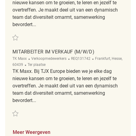
nieuwe kansen om te groeien, te leren en jezelf te
overtreffen. Je maakt deel uit van een dynamisch
team dat diversiteit omarmt, samenwerking
bevordert...
Redden Mitarbeiter im Verkauf (m/w/d) REQ122436
MITARBEITER IM VERKAUF (M/W/D)
Categorie
ReqId
Plaats
TK Maxx
Verkoopmedewerkers
REQ131742
Frankfurt, Hesse,
Afgelegen
60439
Ter plaatse
TK Maxx. Bij TJX Europe bieden we je elke dag
nieuwe kansen om te groeien, te leren en jezelf te
overtreffen. Je maakt deel uit van een dynamisch
team dat diversiteit omarmt, samenwerking
bevordert...
Redden Mitarbeiter im Verkauf (m/w/d) REQ131742
Meer Weergeven