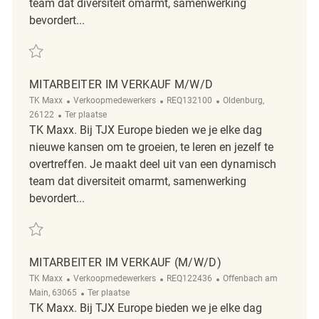
team dat diversiteit omarmt, samenwerking
bevordert...
Redden Mitarbeiter im Verkauf m/w/d REQ130663
MITARBEITER IM VERKAUF M/W/D
Categorie
ReqId
Plaats
TK Maxx
Verkoopmedewerkers
REQ132100
Oldenburg,
Afgelegen
26122
Ter plaatse
TK Maxx. Bij TJX Europe bieden we je elke dag
nieuwe kansen om te groeien, te leren en jezelf te
overtreffen. Je maakt deel uit van een dynamisch
team dat diversiteit omarmt, samenwerking
bevordert...
Redden Mitarbeiter im Verkauf m/w/d REQ132100
MITARBEITER IM VERKAUF (M/W/D)
Categorie
ReqId
Plaats
TK Maxx
Verkoopmedewerkers
REQ122436
Offenbach am
Afgelegen
Main, 63065
Ter plaatse
TK Maxx. Bij TJX Europe bieden we je elke dag