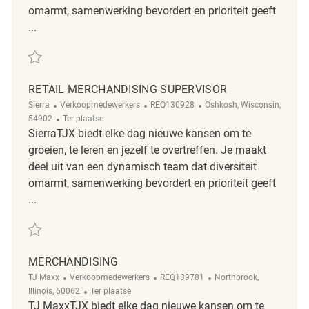
omarmt, samenwerking bevordert en prioriteit geeft
...
Redden Part-Time Merchandising Associate REQ122480
RETAIL MERCHANDISING SUPERVISOR
Categorie
ReqId
Plaats
Sierra
Verkoopmedewerkers
REQ130928
Oshkosh, Wisconsin,
Afgelegen
54902
Ter plaatse
SierraTJX biedt elke dag nieuwe kansen om te
groeien, te leren en jezelf te overtreffen. Je maakt
deel uit van een dynamisch team dat diversiteit
omarmt, samenwerking bevordert en prioriteit geeft
...
Redden Retail Merchandising Supervisor REQ130928
MERCHANDISING
Categorie
ReqId
Plaats
TJ Maxx
Verkoopmedewerkers
REQ139781
Northbrook,
Afgelegen
Illinois, 60062
Ter plaatse
TJ MaxxTJX biedt elke dag nieuwe kansen om te