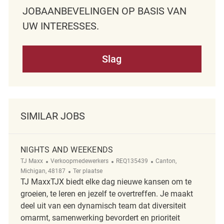
JOBAANBEVELINGEN OP BASIS VAN
UW INTERESSES.
Slag
SIMILAR JOBS
NIGHTS AND WEEKENDS
Categorie
ReqId
Plaats
TJ Maxx
Verkoopmedewerkers
REQ135439
Canton,
Afgelegen
Michigan, 48187
Ter plaatse
TJ MaxxTJX biedt elke dag nieuwe kansen om te
groeien, te leren en jezelf te overtreffen. Je maakt
deel uit van een dynamisch team dat diversiteit
omarmt, samenwerking bevordert en prioriteit