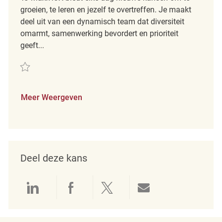
groeien, te leren en jezelf te overtreffen. Je maakt
deel uit van een dynamisch team dat diversiteit
omarmt, samenwerking bevordert en prioriteit
geeft...
Redden Merchandising REQ139781
Meer Weergeven
Deel deze kans
Delen via LinkedIn
Delen via Facebook
Delen via twitter
Delen via e-mai