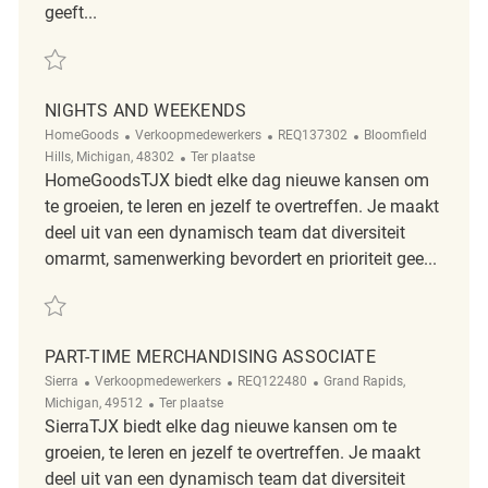
geeft...
Redden Nights and Weekends REQ135439
NIGHTS AND WEEKENDS
Categorie
ReqId
Plaats
HomeGoods
Verkoopmedewerkers
REQ137302
Bloomfield
Afgelegen
Hills, Michigan, 48302
Ter plaatse
HomeGoodsTJX biedt elke dag nieuwe kansen om
te groeien, te leren en jezelf te overtreffen. Je maakt
deel uit van een dynamisch team dat diversiteit
omarmt, samenwerking bevordert en prioriteit gee...
Redden Nights and Weekends REQ137302
PART-TIME MERCHANDISING ASSOCIATE
Categorie
ReqId
Plaats
Sierra
Verkoopmedewerkers
REQ122480
Grand Rapids,
Afgelegen
Michigan, 49512
Ter plaatse
SierraTJX biedt elke dag nieuwe kansen om te
groeien, te leren en jezelf te overtreffen. Je maakt
deel uit van een dynamisch team dat diversiteit