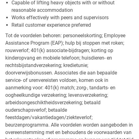
Capable of lifting heavy objects with or without
reasonable accommodation
Works effectively with peers and supervisors
Retail customer experience preferred
Tot de voordelen behoren: personeelskorting; Employee
Assistance Program (EAP); hulp bij stoppen met roken;
rouwverlof; 401(k) associate-bijdragen; korting op
kinderopvang en mobiele telefoon; huisdieren- en
rechtsbijstandverzekering; kredietunie;
doorverwijsbonussen. Associates die aan bepaalde
service- of urenvereisten voldoen, komen ook in
aanmerking voor: 401(k) match; zorg-, tandarts- en
oogheelkundige verzekering; levensverzekering;
arbeidsongeschiktheidsverzekering; betaald
ouderschapsverlof; betaalde
feestdagen/vakantiedagen/ziekteverlof;
beurzenprogramma. Alle voordelen worden aangeboden in
overeenstemming met en behoudens de voorwaarden van