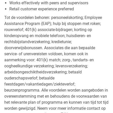
Works effectively with peers and supervisors
Retail customer experience preferred
Tot de voordelen behoren: personeelskorting; Employee
Assistance Program (EAP); hulp bij stoppen met roken;
rouwverlof; 401(k) associate-bijdragen; korting op
kinderopvang en mobiele telefoon; huisdieren- en
rechtsbijstandverzekering; kredietunie;
doorverwijsbonussen. Associates die aan bepaalde
service- of urenvereisten voldoen, komen ook in
aanmerking voor: 401(k) match; zorg-, tandarts- en
oogheelkundige verzekering; levensverzekering;
arbeidsongeschiktheidsverzekering; betaald
ouderschapsverlof; betaalde
feestdagen/vakantiedagen/ziekteverlof;
beurzenprogramma. Alle voordelen worden aangeboden in
overeenstemming met en behoudens de voorwaarden van
het relevante plan of programma en kunnen van tijd tot tijd
worden gewijzigd. Neem voor meer informatie contact op