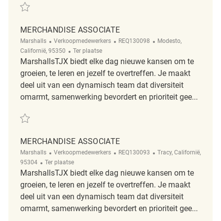
Redden Merchandise Associate REQ143238
MERCHANDISE ASSOCIATE
Categorie
ReqId
Plaats
Marshalls
Verkoopmedewerkers
REQ130098
Modesto,
Afgelegen
Californië, 95350
Ter plaatse
MarshallsTJX biedt elke dag nieuwe kansen om te
groeien, te leren en jezelf te overtreffen. Je maakt
deel uit van een dynamisch team dat diversiteit
omarmt, samenwerking bevordert en prioriteit gee...
Redden Merchandise Associate REQ130098
MERCHANDISE ASSOCIATE
Categorie
ReqId
Plaats
Marshalls
Verkoopmedewerkers
REQ130093
Tracy, Californië,
Afgelegen
95304
Ter plaatse
MarshallsTJX biedt elke dag nieuwe kansen om te
groeien, te leren en jezelf te overtreffen. Je maakt
deel uit van een dynamisch team dat diversiteit
omarmt, samenwerking bevordert en prioriteit gee...