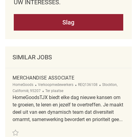
UW INTERESSES.
Slag
SIMILAR JOBS
MERCHANDISE ASSOCIATE
Categorie
ReqId
Plaats
HomeGoods
Verkoopmedewerkers
REQ136108
Stockton,
Afgelegen
Californië, 95207
Ter plaatse
HomeGoodsTJX biedt elke dag nieuwe kansen om
te groeien, te leren en jezelf te overtreffen. Je maakt
deel uit van een dynamisch team dat diversiteit
omarmt, samenwerking bevordert en prioriteit gee...
Redden Merchandise Associate REQ136108