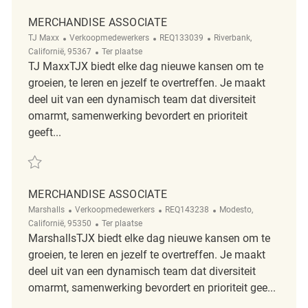
MERCHANDISE ASSOCIATE
Categorie
ReqId
Plaats
TJ Maxx
Verkoopmedewerkers
REQ133039
Riverbank,
Afgelegen
Californië, 95367
Ter plaatse
TJ MaxxTJX biedt elke dag nieuwe kansen om te
groeien, te leren en jezelf te overtreffen. Je maakt
deel uit van een dynamisch team dat diversiteit
omarmt, samenwerking bevordert en prioriteit
geeft...
Redden Merchandise Associate REQ133039
MERCHANDISE ASSOCIATE
Categorie
ReqId
Plaats
Marshalls
Verkoopmedewerkers
REQ143238
Modesto,
Afgelegen
Californië, 95350
Ter plaatse
MarshallsTJX biedt elke dag nieuwe kansen om te
groeien, te leren en jezelf te overtreffen. Je maakt
deel uit van een dynamisch team dat diversiteit
omarmt, samenwerking bevordert en prioriteit gee...