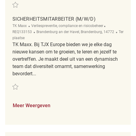
Redden Sicherheitsmitarbeiter (m/w/d) REQ103067
SICHERHEITSMITARBEITER (M/W/D)
Categorie
ReqId
TK Maxx
Verliespreventie, compliance en risicobeheer
Plaats
Afgelegen
REQ133153
Brandenburg an der Havel, Brandenburg, 14772
Ter
plaatse
TK Maxx. Bij TJX Europe bieden we je elke dag
nieuwe kansen om te groeien, te leren en jezelf te
overtreffen. Je maakt deel uit van een dynamisch
team dat diversiteit omarmt, samenwerking
bevordert...
Redden Sicherheitsmitarbeiter (m/w/d) REQ133153
Meer Weergeven