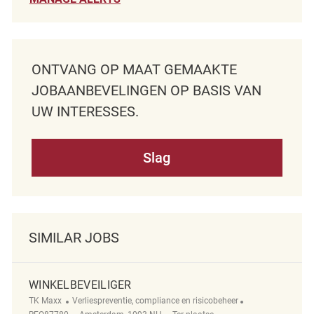
ONTVANG OP MAAT GEMAAKTE
JOBAANBEVELINGEN OP BASIS VAN
UW INTERESSES.
Slag
SIMILAR JOBS
WINKELBEVEILIGER
Categorie
ReqId
TK Maxx
Verliespreventie, compliance en risicobeheer
Plaats
Afgelegen