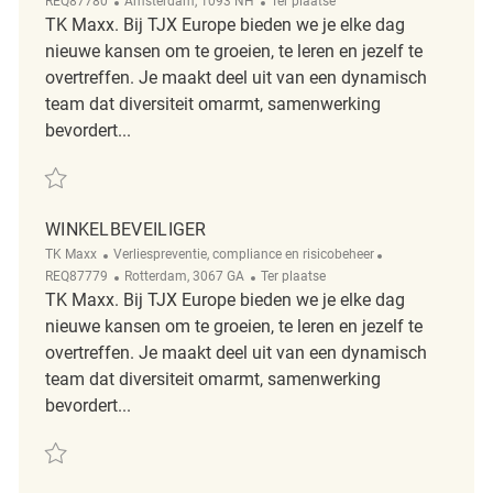
REQ87780
Amsterdam, 1093 NH
Ter plaatse
TK Maxx. Bij TJX Europe bieden we je elke dag
nieuwe kansen om te groeien, te leren en jezelf te
overtreffen. Je maakt deel uit van een dynamisch
team dat diversiteit omarmt, samenwerking
bevordert...
Redden Winkelbeveiliger REQ87780
WINKELBEVEILIGER
Categorie
ReqId
TK Maxx
Verliespreventie, compliance en risicobeheer
Plaats
Afgelegen
REQ87779
Rotterdam, 3067 GA
Ter plaatse
TK Maxx. Bij TJX Europe bieden we je elke dag
nieuwe kansen om te groeien, te leren en jezelf te
overtreffen. Je maakt deel uit van een dynamisch
team dat diversiteit omarmt, samenwerking
bevordert...
Redden Winkelbeveiliger REQ87779