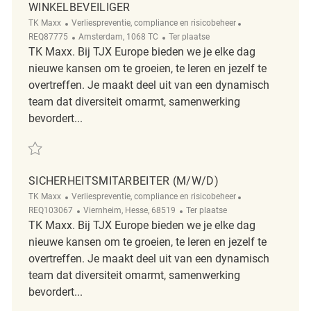
WINKELBEVEILIGER
Categorie
ReqId
TK Maxx
Verliespreventie, compliance en risicobeheer
Plaats
Afgelegen
REQ87775
Amsterdam, 1068 TC
Ter plaatse
TK Maxx. Bij TJX Europe bieden we je elke dag
nieuwe kansen om te groeien, te leren en jezelf te
overtreffen. Je maakt deel uit van een dynamisch
team dat diversiteit omarmt, samenwerking
bevordert...
Redden winkelbeveiliger REQ87775
SICHERHEITSMITARBEITER (M/W/D)
Categorie
ReqId
TK Maxx
Verliespreventie, compliance en risicobeheer
Plaats
Afgelegen
REQ103067
Viernheim, Hesse, 68519
Ter plaatse
TK Maxx. Bij TJX Europe bieden we je elke dag
nieuwe kansen om te groeien, te leren en jezelf te
overtreffen. Je maakt deel uit van een dynamisch
team dat diversiteit omarmt, samenwerking
bevordert...