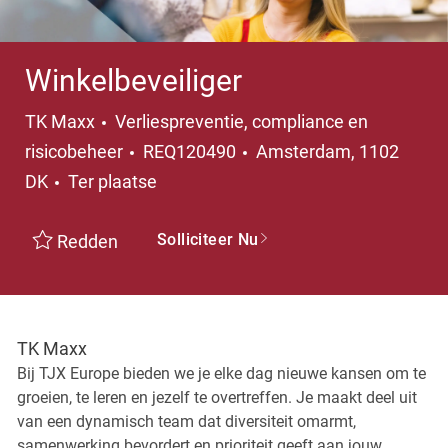
Winkelbeveiliger
Categorie
TK Maxx
Verliespreventie, compliance en
Plaats
risicobeheer
REQ120490
Amsterdam, 1102
DK
Ter plaatse
Solliciteer Nu
Redden
TK Maxx
Bij TJX Europe bieden we je elke dag nieuwe kansen om te
groeien, te leren en jezelf te overtreffen. Je maakt deel uit
van een dynamisch team dat diversiteit omarmt,
samenwerking bevordert en prioriteit geeft aan jouw