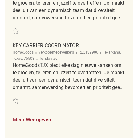
te groeien, te leren en jezelf te overtreffen. Je maakt
deel uit van een dynamisch team dat diversiteit
omarmt, samenwerking bevordert en prioriteit gee...
Redden Retail Key Carrier REQ75500
KEY CARRIER COORDINATOR
Categorie
ReqId
Plaats
HomeGoods
Verkoopmedewerkers
REQ139906
Texarkana,
Afgelegen
Texas, 75503
Ter plaatse
HomeGoodsTJX biedt elke dag nieuwe kansen om
te groeien, te leren en jezelf te overtreffen. Je maakt
deel uit van een dynamisch team dat diversiteit
omarmt, samenwerking bevordert en prioriteit gee...
Redden Key Carrier Coordinator REQ139906
Meer Weergeven