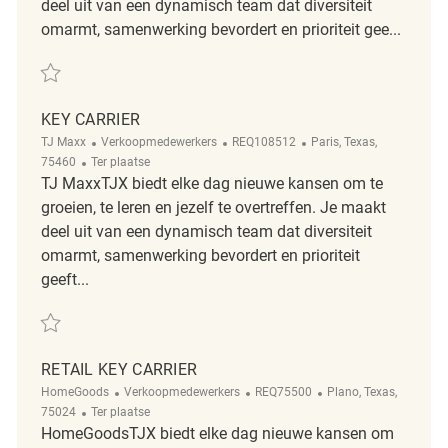
deel uit van een dynamisch team dat diversiteit
omarmt, samenwerking bevordert en prioriteit gee...
Redden Key Carrier REQ137183
KEY CARRIER
Categorie
ReqId
Plaats
TJ Maxx
Verkoopmedewerkers
REQ108512
Paris, Texas,
Afgelegen
75460
Ter plaatse
TJ MaxxTJX biedt elke dag nieuwe kansen om te
groeien, te leren en jezelf te overtreffen. Je maakt
deel uit van een dynamisch team dat diversiteit
omarmt, samenwerking bevordert en prioriteit
geeft...
Redden Key Carrier REQ108512
RETAIL KEY CARRIER
Categorie
ReqId
Plaats
HomeGoods
Verkoopmedewerkers
REQ75500
Plano, Texas,
Afgelegen
75024
Ter plaatse
HomeGoodsTJX biedt elke dag nieuwe kansen om