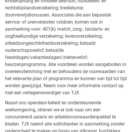
kinderopvang en mobiele telefoon; huisdieren- en
rechtsbijstandverzekering; kredietunie;
doorverwijsbonussen. Associates die aan bepaalde
service- of urenvereisten voldoen, komen ook in
aanmerking voor: 401(k) match; zorg-, tandarts- en
oogheelkundige verzekering; levensverzekering;
arbeidsongeschiktheidsverzekering; betaald
ouderschapsverlof; betaalde
feestdagen/vakantiedagen/ziekteverlof;
beurzenprogramma. Alle voordelen worden aangeboden in
overeenstemming met en behoudens de voorwaarden van
het relevante plan of programma en kunnen van tijd tot tijd
worden gewijzigd. Neem voor meer informatie contact op
met een vertegenwoordiger van TJX.
Naast ons opendeur-beleid en ondersteunende
werkomgeving, streven we er ook naar om een
concurrerend salaris en arbeidsvoorwaardenpakket te
bieden. TJX neemt alle sollicitanten in aanmerking zonder
onderscheid te maken op basis van afkomst, huidskleur,