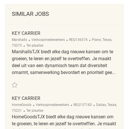
SIMILAR JOBS
KEY CARRIER
Categorie
ReqId
Plaats
Marshalls
Verkoopmedewerkers
REQ136574
Plano, Texas,
Afgelegen
75075
Ter plaatse
MarshallsTJX biedt elke dag nieuwe kansen om te
groeien, te leren en jezelf te overtreffen. Je maakt
deel uit van een dynamisch team dat diversiteit
omarmt, samenwerking bevordert en prioriteit gee...
Redden Key Carrier REQ136574
KEY CARRIER
Categorie
ReqId
Plaats
HomeGoods
Verkoopmedewerkers
REQ137183
Dallas, Texas,
Afgelegen
75231
Ter plaatse
HomeGoodsTJX biedt elke dag nieuwe kansen om
te groeien, te leren en jezelf te overtreffen. Je maakt