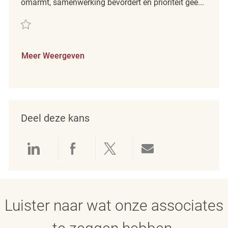
omarmt, samenwerking bevordert en prioriteit gee...
Redden Morning Truck Team Now Hiring REQ142070
Meer Weergeven
Deel deze kans
Delen via LinkedIn
Delen via Facebook
Delen via twitter
Delen via e-mai
Luister naar wat onze associates