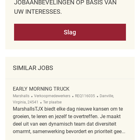
JOBAANBEVELINGEN OP BASIS VAN
UW INTERESSES.
Slag
SIMILAR JOBS
EARLY MORNING TRUCK
Categorie
ReqId
Plaats
Marshalls
Verkoopmedewerkers
REQ116035
Danville,
Afgelegen
Virginia, 24541
Ter plaatse
MarshallsTJX biedt elke dag nieuwe kansen om te
groeien, te leren en jezelf te overtreffen. Je maakt
deel uit van een dynamisch team dat diversiteit
omarmt, samenwerking bevordert en prioriteit gee...