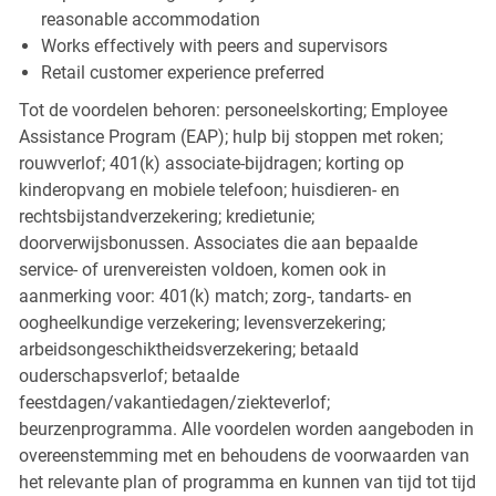
reasonable accommodation
Works effectively with peers and supervisors
Retail customer experience preferred
Tot de voordelen behoren: personeelskorting; Employee
Assistance Program (EAP); hulp bij stoppen met roken;
rouwverlof; 401(k) associate-bijdragen; korting op
kinderopvang en mobiele telefoon; huisdieren- en
rechtsbijstandverzekering; kredietunie;
doorverwijsbonussen. Associates die aan bepaalde
service- of urenvereisten voldoen, komen ook in
aanmerking voor: 401(k) match; zorg-, tandarts- en
oogheelkundige verzekering; levensverzekering;
arbeidsongeschiktheidsverzekering; betaald
ouderschapsverlof; betaalde
feestdagen/vakantiedagen/ziekteverlof;
beurzenprogramma. Alle voordelen worden aangeboden in
overeenstemming met en behoudens de voorwaarden van
het relevante plan of programma en kunnen van tijd tot tijd