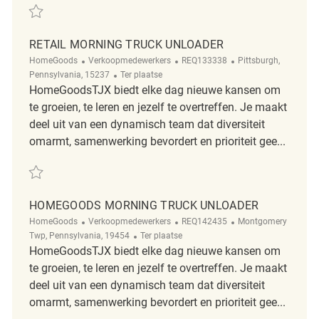
Redden Early Morning Truck REQ116035
RETAIL MORNING TRUCK UNLOADER
Categorie
ReqId
Plaats
HomeGoods
Verkoopmedewerkers
REQ133338
Pittsburgh,
Afgelegen
Pennsylvania, 15237
Ter plaatse
HomeGoodsTJX biedt elke dag nieuwe kansen om
te groeien, te leren en jezelf te overtreffen. Je maakt
deel uit van een dynamisch team dat diversiteit
omarmt, samenwerking bevordert en prioriteit gee...
Redden Retail Morning Truck Unloader REQ133338
HOMEGOODS MORNING TRUCK UNLOADER
Categorie
ReqId
Plaats
HomeGoods
Verkoopmedewerkers
REQ142435
Montgomery
Afgelegen
Twp, Pennsylvania, 19454
Ter plaatse
HomeGoodsTJX biedt elke dag nieuwe kansen om
te groeien, te leren en jezelf te overtreffen. Je maakt
deel uit van een dynamisch team dat diversiteit
omarmt, samenwerking bevordert en prioriteit gee...