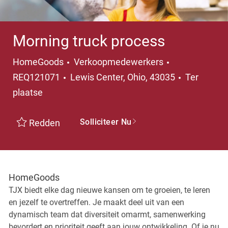
Morning truck process
Categorie
HomeGoods
Verkoopmedewerkers
Plaats
REQ121071
Lewis Center, Ohio, 43035
Ter
plaatse
Solliciteer Nu
Redden
HomeGoods
TJX biedt elke dag nieuwe kansen om te groeien, te leren
en jezelf te overtreffen. Je maakt deel uit van een
dynamisch team dat diversiteit omarmt, samenwerking
bevordert en prioriteit geeft aan jouw ontwikkeling. Of je nu