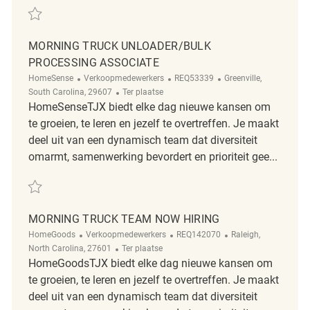
Redden HomeGoods Morning truck unloader REQ142435
MORNING TRUCK UNLOADER/BULK
PROCESSING ASSOCIATE
Categorie
ReqId
Plaats
HomeSense
Verkoopmedewerkers
REQ53339
Greenville,
Afgelegen
South Carolina, 29607
Ter plaatse
HomeSenseTJX biedt elke dag nieuwe kansen om
te groeien, te leren en jezelf te overtreffen. Je maakt
deel uit van een dynamisch team dat diversiteit
omarmt, samenwerking bevordert en prioriteit gee...
Redden Morning Truck Unloader/Bulk Processing Associate REQ53339
MORNING TRUCK TEAM NOW HIRING
Categorie
ReqId
Plaats
HomeGoods
Verkoopmedewerkers
REQ142070
Raleigh,
Afgelegen
North Carolina, 27601
Ter plaatse
HomeGoodsTJX biedt elke dag nieuwe kansen om
te groeien, te leren en jezelf te overtreffen. Je maakt
deel uit van een dynamisch team dat diversiteit