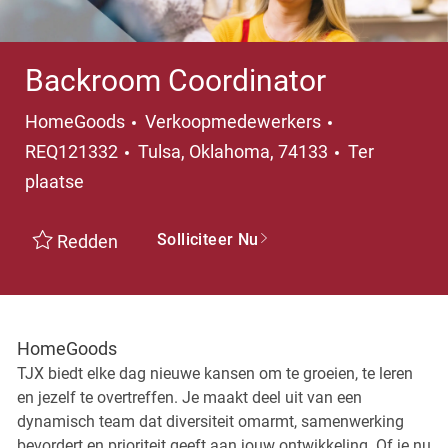
Backroom Coordinator
Categorie
HomeGoods
Verkoopmedewerkers
Plaats
REQ121332
Tulsa, Oklahoma, 74133
Ter
plaatse
Solliciteer Nu
Redden
HomeGoods
TJX biedt elke dag nieuwe kansen om te groeien, te leren
en jezelf te overtreffen. Je maakt deel uit van een
dynamisch team dat diversiteit omarmt, samenwerking
bevordert en prioriteit geeft aan jouw ontwikkeling. Of je nu