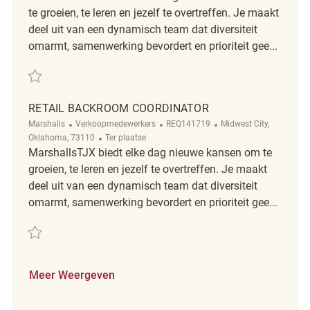
te groeien, te leren en jezelf te overtreffen. Je maakt
deel uit van een dynamisch team dat diversiteit
omarmt, samenwerking bevordert en prioriteit gee...
Redden Backroom Coordinator REQ142893
RETAIL BACKROOM COORDINATOR
Categorie
ReqId
Plaats
Marshalls
Verkoopmedewerkers
REQ141719
Midwest City,
Afgelegen
Oklahoma, 73110
Ter plaatse
MarshallsTJX biedt elke dag nieuwe kansen om te
groeien, te leren en jezelf te overtreffen. Je maakt
deel uit van een dynamisch team dat diversiteit
omarmt, samenwerking bevordert en prioriteit gee...
Redden Retail Backroom Coordinator REQ141719
Meer Weergeven