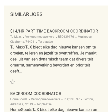
SIMILAR JOBS
$14/HR PART TIME BACKROOM COORDINATOR
Categorie
ReqId
Plaats
TJ Maxx
Verkoopmedewerkers
REQ139176
Muskogee,
Afgelegen
Oklahoma, 74401
Ter plaatse
TJ MaxxTJX biedt elke dag nieuwe kansen om te
groeien, te leren en jezelf te overtreffen. Je maakt
deel uit van een dynamisch team dat diversiteit
omarmt, samenwerking bevordert en prioriteit
geeft...
Redden $14/HR Part Time Backroom Coordinator REQ139176
BACKROOM COORDINATOR
Categorie
ReqId
Plaats
HomeGoods
Verkoopmedewerkers
REQ138597
Benton,
Afgelegen
Arkansas, 72019
Ter plaatse
HomeGoodsTJX biedt elke dag nieuwe kansen om