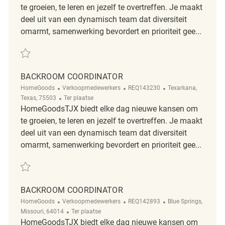
te groeien, te leren en jezelf te overtreffen. Je maakt
deel uit van een dynamisch team dat diversiteit
omarmt, samenwerking bevordert en prioriteit gee...
Redden Backroom Coordinator REQ138597
BACKROOM COORDINATOR
Categorie
ReqId
Plaats
HomeGoods
Verkoopmedewerkers
REQ143230
Texarkana,
Afgelegen
Texas, 75503
Ter plaatse
HomeGoodsTJX biedt elke dag nieuwe kansen om
te groeien, te leren en jezelf te overtreffen. Je maakt
deel uit van een dynamisch team dat diversiteit
omarmt, samenwerking bevordert en prioriteit gee...
Redden Backroom Coordinator REQ143230
BACKROOM COORDINATOR
Categorie
ReqId
Plaats
HomeGoods
Verkoopmedewerkers
REQ142893
Blue Springs,
Afgelegen
Missouri, 64014
Ter plaatse
HomeGoodsTJX biedt elke dag nieuwe kansen om