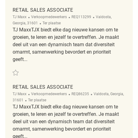
RETAIL SALES ASSOCIATE
Categorie
ReqId
Plaats
TJ Maxx
Verkoopmedewerkers
REQ113299
Valdosta,
Afgelegen
Georgia, 31601
Ter plaatse
TJ MaxxTJX biedt elke dag nieuwe kansen om te
groeien, te leren en jezelf te overtreffen. Je maakt
deel uit van een dynamisch team dat diversiteit
omarmt, samenwerking bevordert en prioriteit
geeft...
Redden Retail Sales Associate REQ113299
RETAIL SALES ASSOCIATE
Categorie
ReqId
Plaats
TJ Maxx
Verkoopmedewerkers
REQ86235
Valdosta, Georgia,
Afgelegen
31601
Ter plaatse
TJ MaxxTJX biedt elke dag nieuwe kansen om te
groeien, te leren en jezelf te overtreffen. Je maakt
deel uit van een dynamisch team dat diversiteit
omarmt, samenwerking bevordert en prioriteit
geeft...