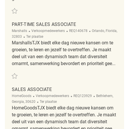
Redden Retail Sales Associate REQ86235
PART-TIME SALES ASSOCIATE
Categorie
ReqId
Plaats
Marshalls
Verkoopmedewerkers
REQ140678
Orlando, Florida,
Afgelegen
32803
Ter plaatse
MarshallsTJX biedt elke dag nieuwe kansen om te
groeien, te leren en jezelf te overtreffen. Je maakt
deel uit van een dynamisch team dat diversiteit
omarmt, samenwerking bevordert en prioriteit gee...
Redden Part-time Sales Associate REQ140678
SALES ASSOCIATE
Categorie
ReqId
Plaats
HomeGoods
Verkoopmedewerkers
REQ123929
Bethlehem,
Afgelegen
Georgia, 30620
Ter plaatse
HomeGoodsTJX biedt elke dag nieuwe kansen om
te groeien, te leren en jezelf te overtreffen. Je maakt
deel uit van een dynamisch team dat diversiteit
omarmt, samenwerking bevordert en prioriteit gee...