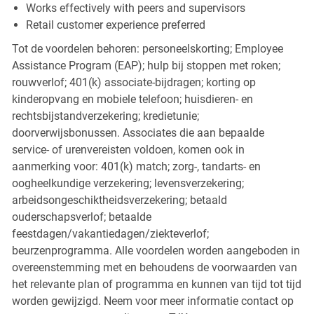
Works effectively with peers and supervisors
Retail customer experience preferred
Tot de voordelen behoren: personeelskorting; Employee
Assistance Program (EAP); hulp bij stoppen met roken;
rouwverlof; 401(k) associate-bijdragen; korting op
kinderopvang en mobiele telefoon; huisdieren- en
rechtsbijstandverzekering; kredietunie;
doorverwijsbonussen. Associates die aan bepaalde
service- of urenvereisten voldoen, komen ook in
aanmerking voor: 401(k) match; zorg-, tandarts- en
oogheelkundige verzekering; levensverzekering;
arbeidsongeschiktheidsverzekering; betaald
ouderschapsverlof; betaalde
feestdagen/vakantiedagen/ziekteverlof;
beurzenprogramma. Alle voordelen worden aangeboden in
overeenstemming met en behoudens de voorwaarden van
het relevante plan of programma en kunnen van tijd tot tijd
worden gewijzigd. Neem voor meer informatie contact op