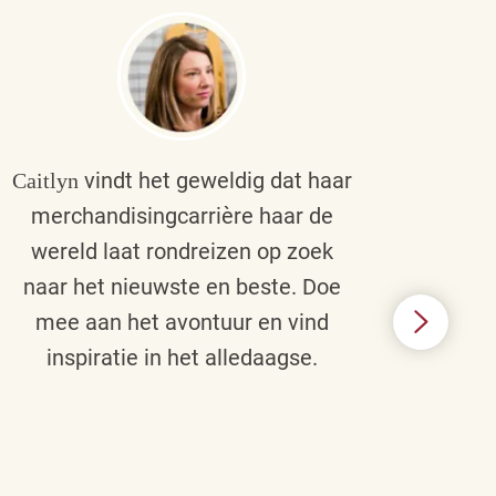
vindt het geweldig dat haar
Caitlyn
Bra
merchandisingcarrière haar de
men
wereld laat rondreizen op zoek
cult
naar het nieuwste en beste. Doe
een p
mee aan het avontuur en vind
d
inspiratie in het alledaagse.
afstr
ie