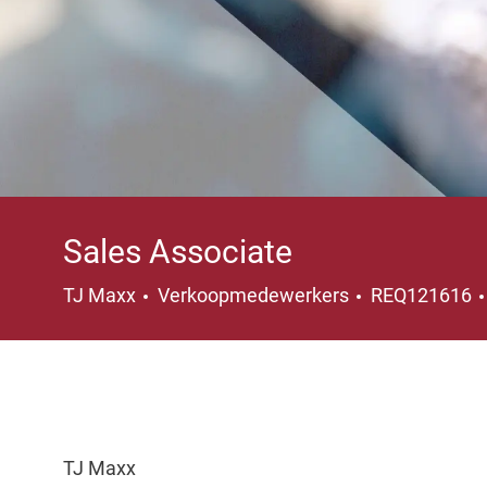
Sales Associate
Categorie
TJ Maxx
Verkoopmedewerkers
REQ121616
TJ Maxx