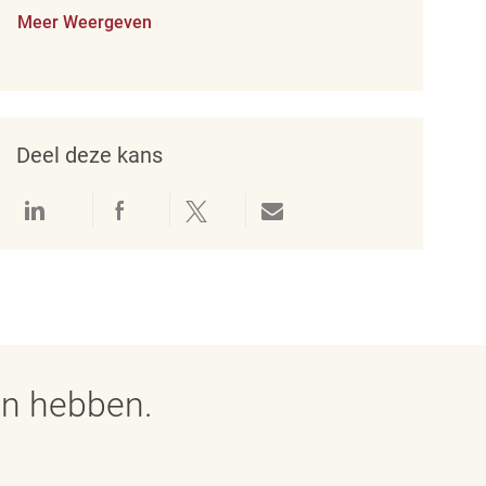
Meer Weergeven
Deel deze kans
Delen via LinkedIn
Delen via Facebook
Delen via twitter
Delen via e-mail
en hebben.