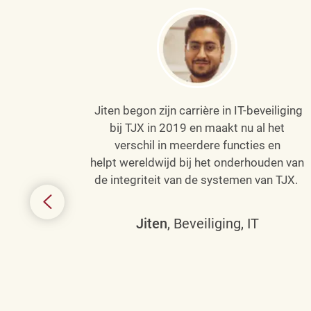
Jiten begon zijn carrière in IT-beveiliging
an haar
bij TJX in 2019 en maakt nu al het
efenen
verschil in meerdere functies en
de
helpt wereldwijd bij het onderhouden van
de integriteit van de systemen van TJX.
ing tot
den in
Jiten
, Beveiliging, IT