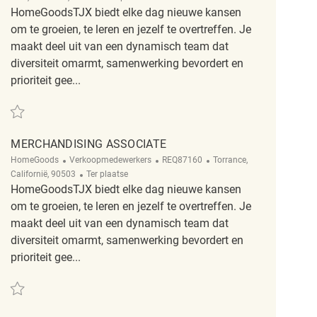
HomeGoodsTJX biedt elke dag nieuwe kansen
om te groeien, te leren en jezelf te overtreffen. Je
maakt deel uit van een dynamisch team dat
diversiteit omarmt, samenwerking bevordert en
prioriteit gee...
Redden Merchandising Associate REQ69034
MERCHANDISING ASSOCIATE
Categorie
ReqId
Plaats
HomeGoods
Verkoopmedewerkers
REQ87160
Torrance,
Afgelegen
Californië, 90503
Ter plaatse
HomeGoodsTJX biedt elke dag nieuwe kansen
om te groeien, te leren en jezelf te overtreffen. Je
maakt deel uit van een dynamisch team dat
diversiteit omarmt, samenwerking bevordert en
prioriteit gee...
Redden Merchandising Associate REQ87160