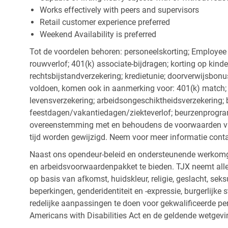
Works effectively with peers and supervisors
Retail customer experience preferred
Weekend Availability is preferred
Tot de voordelen behoren: personeelskorting; Employee
rouwverlof; 401(k) associate-bijdragen; korting op kind
rechtsbijstandverzekering; kredietunie; doorverwijsbonu
voldoen, komen ook in aanmerking voor: 401(k) match; z
levensverzekering; arbeidsongeschiktheidsverzekering; 
feestdagen/vakantiedagen/ziekteverlof; beurzenprogr
overeenstemming met en behoudens de voorwaarden van
tijd worden gewijzigd. Neem voor meer informatie cont
Naast ons opendeur-beleid en ondersteunende werkomge
en arbeidsvoorwaardenpakket te bieden. TJX neemt alle
op basis van afkomst, huidskleur, religie, geslacht, seksu
beperkingen, genderidentiteit en -expressie, burgerlijke 
redelijke aanpassingen te doen voor gekwalificeerde p
Americans with Disabilities Act en de geldende wetgevi