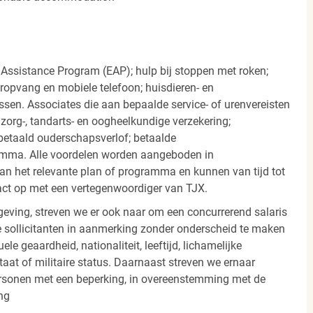
 Assistance Program (EAP); hulp bij stoppen met roken;
eropvang en mobiele telefoon; huisdieren- en
ssen. Associates die aan bepaalde service- of urenvereisten
org-, tandarts- en oogheelkundige verzekering;
betaald ouderschapsverlof; betaalde
amma. Alle voordelen worden aangeboden in
 het relevante plan of programma en kunnen van tijd tot
act op met een vertegenwoordiger van TJX.
ving, streven we er ook naar om een concurrerend salaris
 sollicitanten in aanmerking zonder onderscheid te maken
ele geaardheid, nationaliteit, leeftijd, lichamelijke
staat of militaire status. Daarnaast streven we ernaar
ersonen met een beperking, in overeenstemming met de
ng