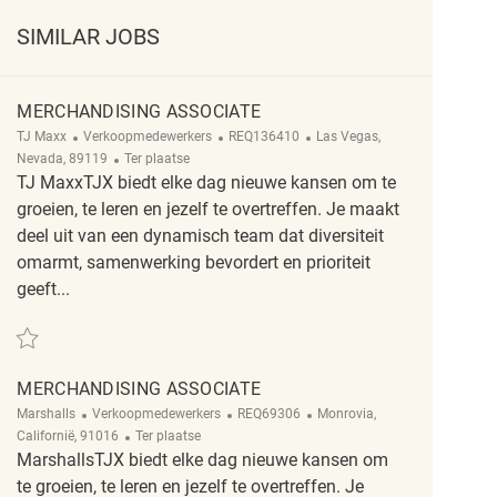
SIMILAR JOBS
MERCHANDISING ASSOCIATE
Categorie
ReqId
Plaats
TJ Maxx
Verkoopmedewerkers
REQ136410
Las Vegas,
Afgelegen
Nevada, 89119
Ter plaatse
TJ MaxxTJX biedt elke dag nieuwe kansen om te
groeien, te leren en jezelf te overtreffen. Je maakt
deel uit van een dynamisch team dat diversiteit
omarmt, samenwerking bevordert en prioriteit
geeft...
Redden Merchandising Associate REQ136410
MERCHANDISING ASSOCIATE
Categorie
ReqId
Plaats
Marshalls
Verkoopmedewerkers
REQ69306
Monrovia,
Afgelegen
Californië, 91016
Ter plaatse
MarshallsTJX biedt elke dag nieuwe kansen om
te groeien, te leren en jezelf te overtreffen. Je