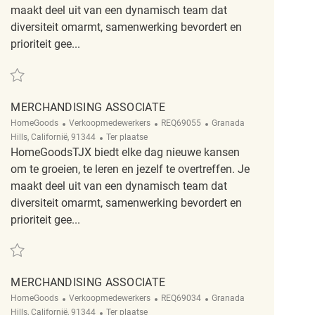
maakt deel uit van een dynamisch team dat
diversiteit omarmt, samenwerking bevordert en
prioriteit gee...
Redden Merchandising Associate REQ69306
MERCHANDISING ASSOCIATE
Categorie
ReqId
Plaats
HomeGoods
Verkoopmedewerkers
REQ69055
Granada
Afgelegen
Hills, Californië, 91344
Ter plaatse
HomeGoodsTJX biedt elke dag nieuwe kansen
om te groeien, te leren en jezelf te overtreffen. Je
maakt deel uit van een dynamisch team dat
diversiteit omarmt, samenwerking bevordert en
prioriteit gee...
Redden Merchandising Associate REQ69055
MERCHANDISING ASSOCIATE
Categorie
ReqId
Plaats
HomeGoods
Verkoopmedewerkers
REQ69034
Granada
Afgelegen
Hills, Californië, 91344
Ter plaatse