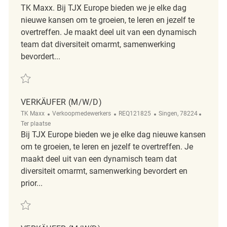
TK Maxx. Bij TJX Europe bieden we je elke dag
nieuwe kansen om te groeien, te leren en jezelf te
overtreffen. Je maakt deel uit van een dynamisch
team dat diversiteit omarmt, samenwerking
bevordert...
Redden Verkäufer ( m/ w/ d ) REQ129963
VERKÄUFER (M/W/D)
Categorie
ReqId
Plaats
Afgeleg
TK Maxx
Verkoopmedewerkers
REQ121825
Singen, 78224
Ter plaatse
Bij TJX Europe bieden we je elke dag nieuwe kansen
om te groeien, te leren en jezelf te overtreffen. Je
maakt deel uit van een dynamisch team dat
diversiteit omarmt, samenwerking bevordert en
prior...
Redden Verkäufer (m/w/d) REQ121825