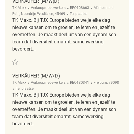
VERKÄUFER (M/W(D)
Categorie
ReqId
Plaats
TK Maxx
Verkoopmedewerkers
REQ108663
Mülheim a.d.
Afgelegen
Ruhr, Noordrijn-Westfalen, 45469
Ter plaatse
TK Maxx. Bij TJX Europe bieden we je elke dag
nieuwe kansen om te groeien, te leren en jezelf te
overtreffen. Je maakt deel uit van een dynamisch
team dat diversiteit omarmt, samenwerking
bevordert...
Redden Verkäufer (m/w(d) REQ108663
VERKÄUFER (M/W/D)
Categorie
ReqId
Plaats
TK Maxx
Verkoopmedewerkers
REQ130341
Freiburg, 79098
Afgelegen
Ter plaatse
TK Maxx. Bij TJX Europe bieden we je elke dag
nieuwe kansen om te groeien, te leren en jezelf te
overtreffen. Je maakt deel uit van een dynamisch
team dat diversiteit omarmt, samenwerking
bevordert...