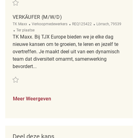
Redden Verkäufer (m/w/d) REQ130341
VERKÄUFER (M/W/D)
Categorie
ReqId
Plaats
TK Maxx
Verkoopmedewerkers
REQ125422
Lörrach, 79539
Afgelegen
Ter plaatse
TK Maxx. Bij TJX Europe bieden we je elke dag
nieuwe kansen om te groeien, te leren en jezelf te
overtreffen. Je maakt deel uit van een dynamisch
team dat diversiteit omarmt, samenwerking
bevordert...
Redden Verkäufer (m/w/d) REQ125422
Meer Weergeven
Deel deze kans