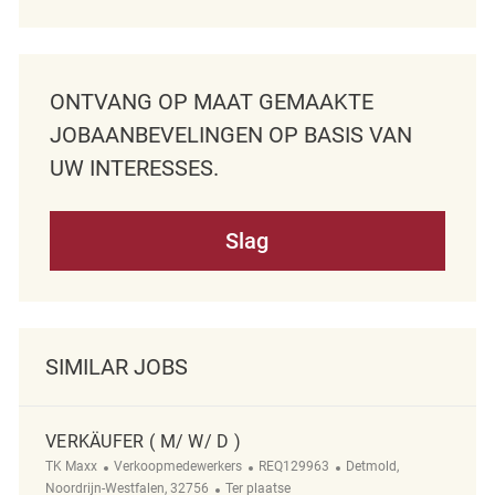
ONTVANG OP MAAT GEMAAKTE
JOBAANBEVELINGEN OP BASIS VAN
UW INTERESSES.
Slag
SIMILAR JOBS
VERKÄUFER ( M/ W/ D )
Categorie
ReqId
Plaats
TK Maxx
Verkoopmedewerkers
REQ129963
Detmold,
Afgelegen
Noordrijn-Westfalen, 32756
Ter plaatse