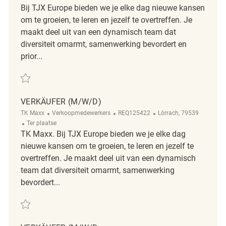
Bij TJX Europe bieden we je elke dag nieuwe kansen
om te groeien, te leren en jezelf te overtreffen. Je
maakt deel uit van een dynamisch team dat
diversiteit omarmt, samenwerking bevordert en
prior...
Redden Verkäufer (m/w/d) REQ121820
VERKÄUFER (M/W/D)
Categorie
ReqId
Plaats
TK Maxx
Verkoopmedewerkers
REQ125422
Lörrach, 79539
Afgelegen
Ter plaatse
TK Maxx. Bij TJX Europe bieden we je elke dag
nieuwe kansen om te groeien, te leren en jezelf te
overtreffen. Je maakt deel uit van een dynamisch
team dat diversiteit omarmt, samenwerking
bevordert...
Redden Verkäufer (m/w/d) REQ125422