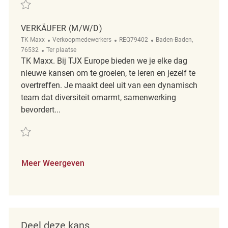
Redden Verkäufer (m/w/d) REQ142031
VERKÄUFER (M/W/D)
Categorie
ReqId
Plaats
TK Maxx
Verkoopmedewerkers
REQ79402
Baden-Baden,
Afgelegen
76532
Ter plaatse
TK Maxx. Bij TJX Europe bieden we je elke dag
nieuwe kansen om te groeien, te leren en jezelf te
overtreffen. Je maakt deel uit van een dynamisch
team dat diversiteit omarmt, samenwerking
bevordert...
Redden Verkäufer (m/w/d) REQ79402
Meer Weergeven
Deel deze kans