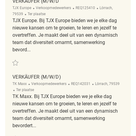
VERKÄUFER (M/W/D
Categorie
ReqId
Plaats
TJX Europe
Verkoopmedewerkers
REQ125410
Lörrach,
Afgelegen
79539
Ter plaatse
TJX Europe. Bij TJX Europe bieden we je elke dag
nieuwe kansen om te groeien, te leren en jezelf te
overtreffen. Je maakt deel uit van een dynamisch
team dat diversiteit omarmt, samenwerking
bevord...
Redden Verkäufer (m/w/d REQ125410
VERKÄUFER (M/W/D)
Categorie
ReqId
Plaats
TK Maxx
Verkoopmedewerkers
REQ142031
Lörrach, 79539
Afgelegen
Ter plaatse
TK Maxx. Bij TJX Europe bieden we je elke dag
nieuwe kansen om te groeien, te leren en jezelf te
overtreffen. Je maakt deel uit van een dynamisch
team dat diversiteit omarmt, samenwerking
bevordert...