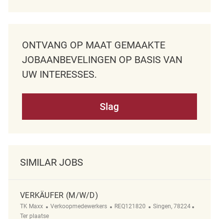
ONTVANG OP MAAT GEMAAKTE
JOBAANBEVELINGEN OP BASIS VAN
UW INTERESSES.
Slag
SIMILAR JOBS
VERKÄUFER (M/W/D)
Categorie
ReqId
Plaats
Afgeleg
TK Maxx
Verkoopmedewerkers
REQ121820
Singen, 78224
Ter plaatse