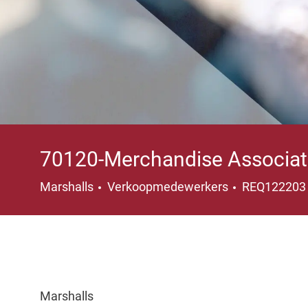
70120-Merchandise Associat
Categorie
Marshalls
Verkoopmedewerkers
REQ12220
Marshalls