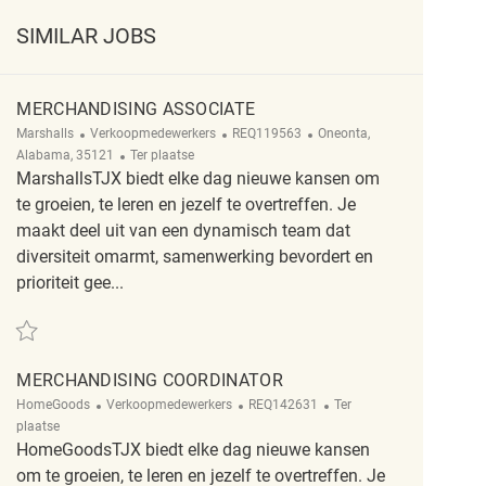
SIMILAR JOBS
MERCHANDISING ASSOCIATE
Categorie
ReqId
Plaats
Marshalls
Verkoopmedewerkers
REQ119563
Oneonta,
Afgelegen
Alabama, 35121
Ter plaatse
MarshallsTJX biedt elke dag nieuwe kansen om
te groeien, te leren en jezelf te overtreffen. Je
maakt deel uit van een dynamisch team dat
diversiteit omarmt, samenwerking bevordert en
prioriteit gee...
Redden Merchandising Associate REQ119563
MERCHANDISING COORDINATOR
Categorie
ReqId
Afgelegen
HomeGoods
Verkoopmedewerkers
REQ142631
Ter
plaatse
HomeGoodsTJX biedt elke dag nieuwe kansen
om te groeien, te leren en jezelf te overtreffen. Je