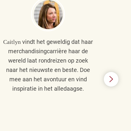
vindt het geweldig dat haar
Caitlyn
Bra
merchandisingcarrière haar de
men
wereld laat rondreizen op zoek
cult
naar het nieuwste en beste. Doe
een p
mee aan het avontuur en vind
d
inspiratie in het alledaagse.
afstr
ie