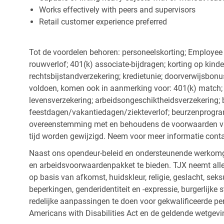
Works effectively with peers and supervisors
Retail customer experience preferred
Tot de voordelen behoren: personeelskorting; Employee
rouwverlof; 401(k) associate-bijdragen; korting op kind
rechtsbijstandverzekering; kredietunie; doorverwijsbonu
voldoen, komen ook in aanmerking voor: 401(k) match; z
levensverzekering; arbeidsongeschiktheidsverzekering; 
feestdagen/vakantiedagen/ziekteverlof; beurzenprogr
overeenstemming met en behoudens de voorwaarden van
tijd worden gewijzigd. Neem voor meer informatie cont
Naast ons opendeur-beleid en ondersteunende werkomge
en arbeidsvoorwaardenpakket te bieden. TJX neemt alle
op basis van afkomst, huidskleur, religie, geslacht, seksu
beperkingen, genderidentiteit en -expressie, burgerlijke 
redelijke aanpassingen te doen voor gekwalificeerde p
Americans with Disabilities Act en de geldende wetgevi