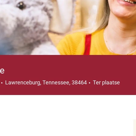
e
Plaats
3
Lawrenceburg, Tennessee, 38464
Ter plaatse