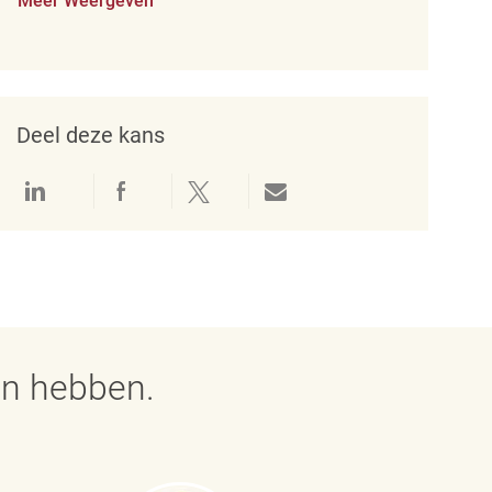
Meer Weergeven
Deel deze kans
Delen via LinkedIn
Delen via Facebook
Delen via twitter
Delen via e-mail
en hebben.