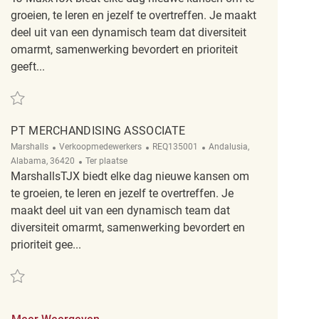
groeien, te leren en jezelf te overtreffen. Je maakt
deel uit van een dynamisch team dat diversiteit
omarmt, samenwerking bevordert en prioriteit
geeft...
Redden Overnight Merchandising Associate REQ142820
PT MERCHANDISING ASSOCIATE
Categorie
ReqId
Plaats
Marshalls
Verkoopmedewerkers
REQ135001
Andalusia,
Afgelegen
Alabama, 36420
Ter plaatse
MarshallsTJX biedt elke dag nieuwe kansen om
te groeien, te leren en jezelf te overtreffen. Je
maakt deel uit van een dynamisch team dat
diversiteit omarmt, samenwerking bevordert en
prioriteit gee...
Redden PT Merchandising Associate REQ135001