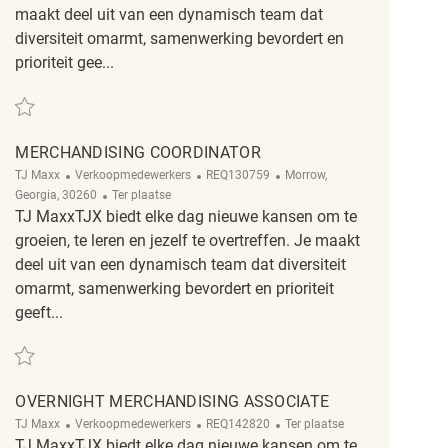
maakt deel uit van een dynamisch team dat
diversiteit omarmt, samenwerking bevordert en
prioriteit gee...
Redden Merchandising Coordinator REQ142631
MERCHANDISING COORDINATOR
Categorie
ReqId
Plaats
TJ Maxx
Verkoopmedewerkers
REQ130759
Morrow,
Afgelegen
Georgia, 30260
Ter plaatse
TJ MaxxTJX biedt elke dag nieuwe kansen om te
groeien, te leren en jezelf te overtreffen. Je maakt
deel uit van een dynamisch team dat diversiteit
omarmt, samenwerking bevordert en prioriteit
geeft...
Redden Merchandising Coordinator REQ130759
OVERNIGHT MERCHANDISING ASSOCIATE
Categorie
ReqId
Afgelegen
TJ Maxx
Verkoopmedewerkers
REQ142820
Ter plaatse
TJ MaxxTJX biedt elke dag nieuwe kansen om te