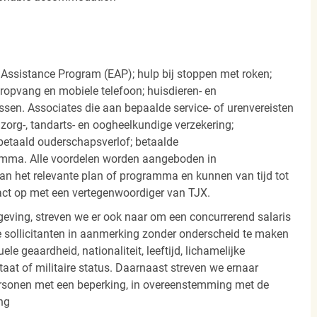
 Assistance Program (EAP); hulp bij stoppen met roken;
eropvang en mobiele telefoon; huisdieren- en
ssen. Associates die aan bepaalde service- of urenvereisten
org-, tandarts- en oogheelkundige verzekering;
betaald ouderschapsverlof; betaalde
amma. Alle voordelen worden aangeboden in
 het relevante plan of programma en kunnen van tijd tot
act op met een vertegenwoordiger van TJX.
ving, streven we er ook naar om een concurrerend salaris
 sollicitanten in aanmerking zonder onderscheid te maken
ele geaardheid, nationaliteit, leeftijd, lichamelijke
staat of militaire status. Daarnaast streven we ernaar
ersonen met een beperking, in overeenstemming met de
ng