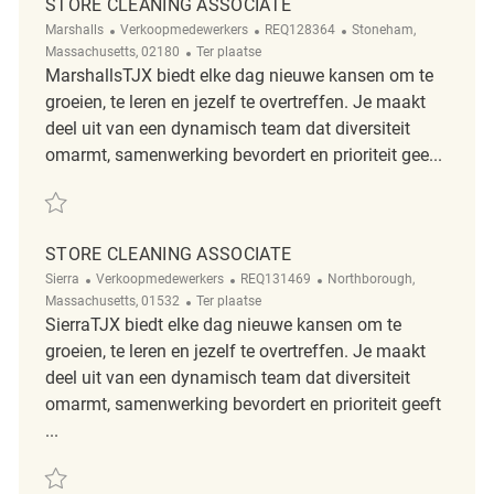
STORE CLEANING ASSOCIATE
Categorie
ReqId
Plaats
Marshalls
Verkoopmedewerkers
REQ128364
Stoneham,
Afgelegen
Massachusetts, 02180
Ter plaatse
MarshallsTJX biedt elke dag nieuwe kansen om te
groeien, te leren en jezelf te overtreffen. Je maakt
deel uit van een dynamisch team dat diversiteit
omarmt, samenwerking bevordert en prioriteit gee...
Redden Store Cleaning Associate REQ128364
STORE CLEANING ASSOCIATE
Categorie
ReqId
Plaats
Sierra
Verkoopmedewerkers
REQ131469
Northborough,
Afgelegen
Massachusetts, 01532
Ter plaatse
SierraTJX biedt elke dag nieuwe kansen om te
groeien, te leren en jezelf te overtreffen. Je maakt
deel uit van een dynamisch team dat diversiteit
omarmt, samenwerking bevordert en prioriteit geeft
...
Redden Store Cleaning Associate REQ131469