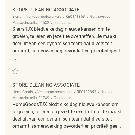
STORE CLEANING ASSOCIATE
Categorie
ReqId
Plaats
Sierra
Verkoopmedewerkers
REQ141853
Northborough,
Afgelegen
Massachusetts, 01532
Ter plaatse
SierraTJX biedt elke dag nieuwe kansen om te
groeien, te leren en jezelf te overtreffen. Je maakt
deel uit van een dynamisch team dat diversiteit
omarmt, samenwerking bevordert en prioriteit geeft
...
Redden Store Cleaning Associate REQ141853
STORE CLEANING ASSOCIATE
Categorie
ReqId
Plaats
HomeGoods
Verkoopmedewerkers
REQ137853
Hudson,
Afgelegen
Massachusetts, 01749
Ter plaatse
HomeGoodsTJX biedt elke dag nieuwe kansen om
te groeien, te leren en jezelf te overtreffen. Je maakt
deel uit van een dynamisch team dat diversiteit
omarmt, samenwerking bevordert en prioriteit gee...