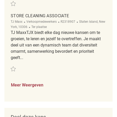
Redden Store Cleaning Associate REQ137853
STORE CLEANING ASSOCIATE
Categorie
ReqId
Plaats
TJ Maxx
Verkoopmedewerkers
R2318907
Staten Island, New
Afgelegen
York, 10306
Ter plaatse
TJ MaxxTJX biedt elke dag nieuwe kansen om te
groeien, te leren en jezelf te overtreffen. Je maakt
deel uit van een dynamisch team dat diversiteit
omarmt, samenwerking bevordert en prioriteit
geeft...
Redden Store Cleaning Associate R2318907
Meer Weergeven
Deel deze kans