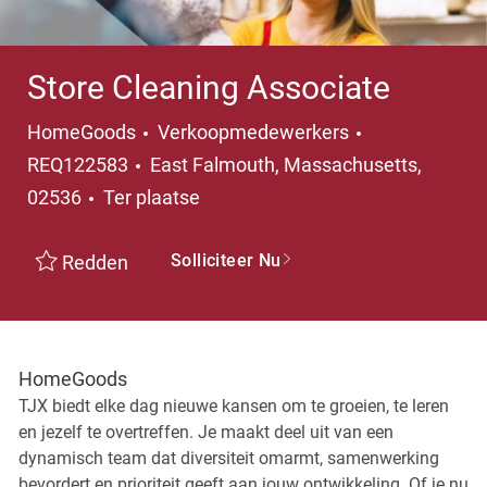
Store Cleaning Associate
Categorie
HomeGoods
Verkoopmedewerkers
Plaats
REQ122583
East Falmouth, Massachusetts,
02536
Ter plaatse
Solliciteer Nu
Redden
HomeGoods
TJX biedt elke dag nieuwe kansen om te groeien, te leren
en jezelf te overtreffen. Je maakt deel uit van een
dynamisch team dat diversiteit omarmt, samenwerking
bevordert en prioriteit geeft aan jouw ontwikkeling. Of je nu