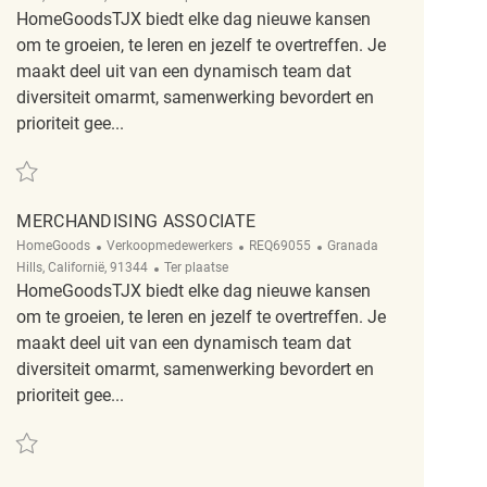
HomeGoodsTJX biedt elke dag nieuwe kansen
om te groeien, te leren en jezelf te overtreffen. Je
maakt deel uit van een dynamisch team dat
diversiteit omarmt, samenwerking bevordert en
prioriteit gee...
Redden Merchandising Associate REQ69034
MERCHANDISING ASSOCIATE
Categorie
ReqId
Plaats
HomeGoods
Verkoopmedewerkers
REQ69055
Granada
Afgelegen
Hills, Californië, 91344
Ter plaatse
HomeGoodsTJX biedt elke dag nieuwe kansen
om te groeien, te leren en jezelf te overtreffen. Je
maakt deel uit van een dynamisch team dat
diversiteit omarmt, samenwerking bevordert en
prioriteit gee...
Redden Merchandising Associate REQ69055