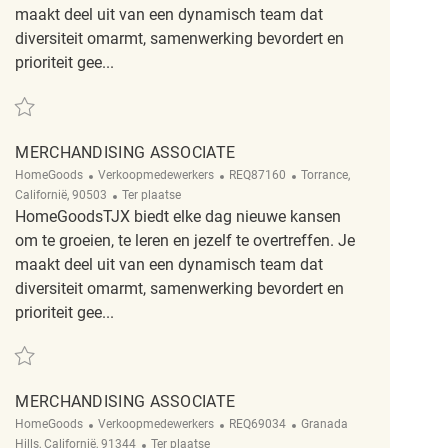
maakt deel uit van een dynamisch team dat
diversiteit omarmt, samenwerking bevordert en
prioriteit gee...
Redden Merchandising Associate REQ69306
MERCHANDISING ASSOCIATE
Categorie
ReqId
Plaats
HomeGoods
Verkoopmedewerkers
REQ87160
Torrance,
Afgelegen
Californië, 90503
Ter plaatse
HomeGoodsTJX biedt elke dag nieuwe kansen
om te groeien, te leren en jezelf te overtreffen. Je
maakt deel uit van een dynamisch team dat
diversiteit omarmt, samenwerking bevordert en
prioriteit gee...
Redden Merchandising Associate REQ87160
MERCHANDISING ASSOCIATE
Categorie
ReqId
Plaats
HomeGoods
Verkoopmedewerkers
REQ69034
Granada
Afgelegen
Hills, Californië, 91344
Ter plaatse