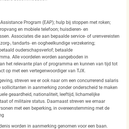
 Assistance Program (EAP); hulp bij stoppen met roken;
eropvang en mobiele telefoon; huisdieren- en
ssen. Associates die aan bepaalde service- of urenvereisten
org-, tandarts- en oogheelkundige verzekering;
betaald ouderschapsverlof; betaalde
amma. Alle voordelen worden aangeboden in
 het relevante plan of programma en kunnen van tijd tot
act op met een vertegenwoordiger van TJX.
ving, streven we er ook naar om een concurrerend salaris
 sollicitanten in aanmerking zonder onderscheid te maken
ele geaardheid, nationaliteit, leeftijd, lichamelijke
staat of militaire status. Daarnaast streven we ernaar
ersonen met een beperking, in overeenstemming met de
ng
iedenis worden in aanmerking genomen voor een baan.