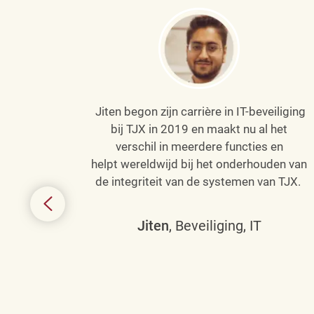
Jiten begon zijn carrière in IT-beveiliging
an haar
bij TJX in 2019 en maakt nu al het
efenen
verschil in meerdere functies en
de
helpt wereldwijd bij het onderhouden van
de integriteit van de systemen van TJX.
ing tot
den in
Jiten
, Beveiliging, IT