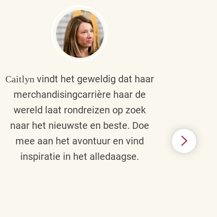
vindt het geweldig dat haar
Caitlyn
Bra
merchandisingcarrière haar de
men
wereld laat rondreizen op zoek
cult
naar het nieuwste en beste. Doe
een p
mee aan het avontuur en vind
d
inspiratie in het alledaagse.
afstr
ie