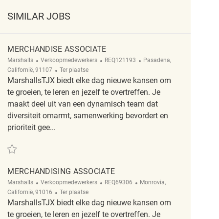
SIMILAR JOBS
MERCHANDISE ASSOCIATE
Categorie
ReqId
Plaats
Marshalls
Verkoopmedewerkers
REQ121193
Pasadena,
Afgelegen
Californië, 91107
Ter plaatse
MarshallsTJX biedt elke dag nieuwe kansen om
te groeien, te leren en jezelf te overtreffen. Je
maakt deel uit van een dynamisch team dat
diversiteit omarmt, samenwerking bevordert en
prioriteit gee...
Redden Merchandise Associate REQ121193
MERCHANDISING ASSOCIATE
Categorie
ReqId
Plaats
Marshalls
Verkoopmedewerkers
REQ69306
Monrovia,
Afgelegen
Californië, 91016
Ter plaatse
MarshallsTJX biedt elke dag nieuwe kansen om
te groeien, te leren en jezelf te overtreffen. Je