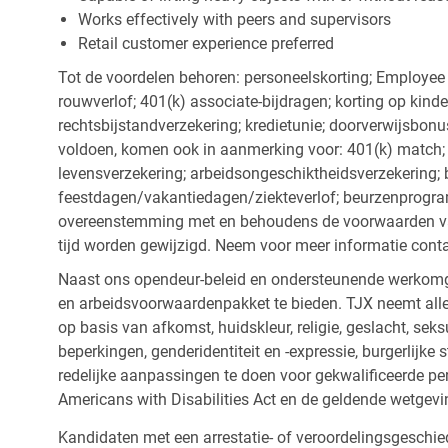
Works effectively with peers and supervisors
Retail customer experience preferred
Tot de voordelen behoren: personeelskorting; Employee
rouwverlof; 401(k) associate-bijdragen; korting op kind
rechtsbijstandverzekering; kredietunie; doorverwijsbonu
voldoen, komen ook in aanmerking voor: 401(k) match; z
levensverzekering; arbeidsongeschiktheidsverzekering; 
feestdagen/vakantiedagen/ziekteverlof; beurzenprogr
overeenstemming met en behoudens de voorwaarden van
tijd worden gewijzigd. Neem voor meer informatie cont
Naast ons opendeur-beleid en ondersteunende werkomge
en arbeidsvoorwaardenpakket te bieden. TJX neemt alle
op basis van afkomst, huidskleur, religie, geslacht, seksu
beperkingen, genderidentiteit en -expressie, burgerlijke 
redelijke aanpassingen te doen voor gekwalificeerde p
Americans with Disabilities Act en de geldende wetgevi
Kandidaten met een arrestatie- of veroordelingsgesch