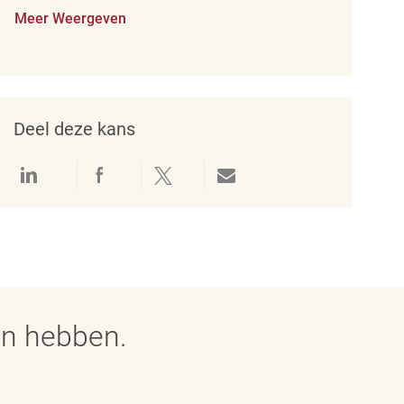
Meer Weergeven
Deel deze kans
Delen via LinkedIn
Delen via Facebook
Delen via twitter
Delen via e-mail
en hebben.