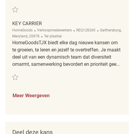
Redden key carrier REQ143902
KEY CARRIER
Categorie
ReqId
Plaats
HomeGoods
Verkoopmedewerkers
REQ128260
Gaithersburg,
Afgelegen
Maryland, 20878
Ter plaatse
HomeGoodsTJX biedt elke dag nieuwe kansen om
te groeien, te leren en jezelf te overtreffen. Je maakt
deel uit van een dynamisch team dat diversiteit
omarmt, samenwerking bevordert en prioriteit gee...
Redden Key carrier REQ128260
Meer Weergeven
Deel deze kans