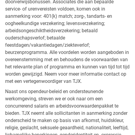
doorverwijsbonussen. Associates die aan bepaalde
service- of urenvereisten voldoen, komen ook in
aanmerking voor: 401(k) match; zorg-, tandarts- en
oogheelkundige verzekering; levensverzekering;
arbeidsongeschiktheidsverzekering; betaald
ouderschapsverlof; betaalde
feestdagen/vakantiedagen/ziekteverlof;
beurzenprogramma. Alle voordelen worden aangeboden in
overeenstemming met en behoudens de voorwaarden van
het relevante plan of programma en kunnen van tijd tot tijd
worden gewijzigd. Neem voor meer informatie contact op
met een vertegenwoordiger van TJX.
Naast ons opendeur-beleid en ondersteunende
werkomgeving, streven we er ook naar om een
concurrerend salaris en arbeidsvoorwaardenpakket te
bieden. TJX neemt alle sollicitanten in aanmerking zonder
onderscheid te maken op basis van afkomst, huidskleur,
religie, geslacht, seksuele geaardheid, nationaliteit, leeftijd,
lichamelijke beperkingen, genderidentiteit en -expressie,