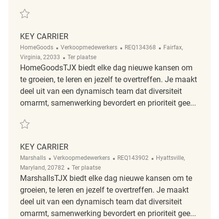
Redden Key Carrier REQ137009
KEY CARRIER
Categorie
ReqId
Plaats
HomeGoods
Verkoopmedewerkers
REQ134368
Fairfax,
Afgelegen
Virginia, 22033
Ter plaatse
HomeGoodsTJX biedt elke dag nieuwe kansen om
te groeien, te leren en jezelf te overtreffen. Je maakt
deel uit van een dynamisch team dat diversiteit
omarmt, samenwerking bevordert en prioriteit gee...
Redden Key Carrier REQ134368
KEY CARRIER
Categorie
ReqId
Plaats
Marshalls
Verkoopmedewerkers
REQ143902
Hyattsville,
Afgelegen
Maryland, 20782
Ter plaatse
MarshallsTJX biedt elke dag nieuwe kansen om te
groeien, te leren en jezelf te overtreffen. Je maakt
deel uit van een dynamisch team dat diversiteit
omarmt, samenwerking bevordert en prioriteit gee...