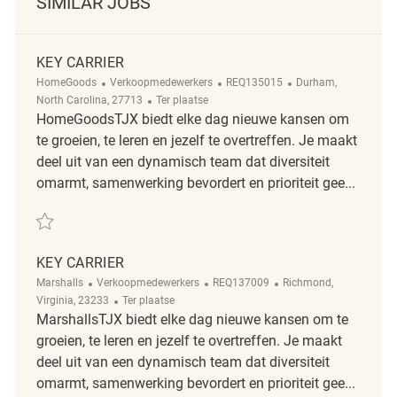
SIMILAR JOBS
KEY CARRIER
Categorie
ReqId
Plaats
HomeGoods
Verkoopmedewerkers
REQ135015
Durham,
Afgelegen
North Carolina, 27713
Ter plaatse
HomeGoodsTJX biedt elke dag nieuwe kansen om
te groeien, te leren en jezelf te overtreffen. Je maakt
deel uit van een dynamisch team dat diversiteit
omarmt, samenwerking bevordert en prioriteit gee...
Redden Key Carrier REQ135015
KEY CARRIER
Categorie
ReqId
Plaats
Marshalls
Verkoopmedewerkers
REQ137009
Richmond,
Afgelegen
Virginia, 23233
Ter plaatse
MarshallsTJX biedt elke dag nieuwe kansen om te
groeien, te leren en jezelf te overtreffen. Je maakt
deel uit van een dynamisch team dat diversiteit
omarmt, samenwerking bevordert en prioriteit gee...