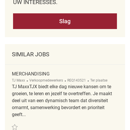
UW INTERESSES.
Slag
SIMILAR JOBS
MERCHANDISING
Categorie
ReqId
Afgelegen
TJ Maxx
Verkoopmedewerkers
REQ143521
Ter plaatse
TJ MaxxTJX biedt elke dag nieuwe kansen om te
groeien, te leren en jezelf te overtreffen. Je maakt
deel uit van een dynamisch team dat diversiteit
omarmt, samenwerking bevordert en prioriteit
geeft...
Redden Merchandising REQ143521