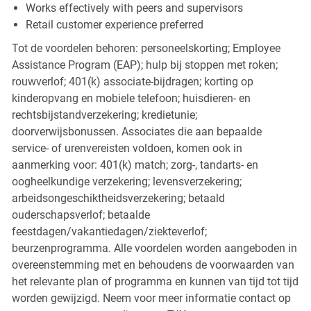
Works effectively with peers and supervisors
Retail customer experience preferred
Tot de voordelen behoren: personeelskorting; Employee
Assistance Program (EAP); hulp bij stoppen met roken;
rouwverlof; 401(k) associate-bijdragen; korting op
kinderopvang en mobiele telefoon; huisdieren- en
rechtsbijstandverzekering; kredietunie;
doorverwijsbonussen. Associates die aan bepaalde
service- of urenvereisten voldoen, komen ook in
aanmerking voor: 401(k) match; zorg-, tandarts- en
oogheelkundige verzekering; levensverzekering;
arbeidsongeschiktheidsverzekering; betaald
ouderschapsverlof; betaalde
feestdagen/vakantiedagen/ziekteverlof;
beurzenprogramma. Alle voordelen worden aangeboden in
overeenstemming met en behoudens de voorwaarden van
het relevante plan of programma en kunnen van tijd tot tijd
worden gewijzigd. Neem voor meer informatie contact op