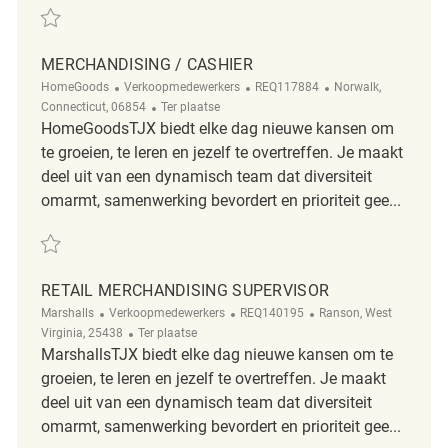
Redden Merchandising Associate REQ142314
MERCHANDISING / CASHIER
Categorie
ReqId
Plaats
HomeGoods
Verkoopmedewerkers
REQ117884
Norwalk,
Afgelegen
Connecticut, 06854
Ter plaatse
HomeGoodsTJX biedt elke dag nieuwe kansen om
te groeien, te leren en jezelf te overtreffen. Je maakt
deel uit van een dynamisch team dat diversiteit
omarmt, samenwerking bevordert en prioriteit gee...
Redden merchandising / Cashier REQ117884
RETAIL MERCHANDISING SUPERVISOR
Categorie
ReqId
Plaats
Marshalls
Verkoopmedewerkers
REQ140195
Ranson, West
Afgelegen
Virginia, 25438
Ter plaatse
MarshallsTJX biedt elke dag nieuwe kansen om te
groeien, te leren en jezelf te overtreffen. Je maakt
deel uit van een dynamisch team dat diversiteit
omarmt, samenwerking bevordert en prioriteit gee...