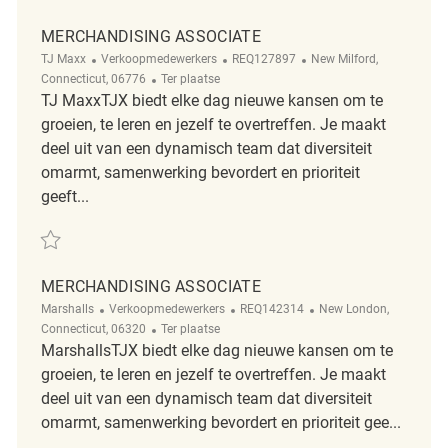
MERCHANDISING ASSOCIATE
Categorie
ReqId
Plaats
TJ Maxx
Verkoopmedewerkers
REQ127897
New Milford,
Afgelegen
Connecticut, 06776
Ter plaatse
TJ MaxxTJX biedt elke dag nieuwe kansen om te
groeien, te leren en jezelf te overtreffen. Je maakt
deel uit van een dynamisch team dat diversiteit
omarmt, samenwerking bevordert en prioriteit
geeft...
Redden Merchandising Associate REQ127897
MERCHANDISING ASSOCIATE
Categorie
ReqId
Plaats
Marshalls
Verkoopmedewerkers
REQ142314
New London,
Afgelegen
Connecticut, 06320
Ter plaatse
MarshallsTJX biedt elke dag nieuwe kansen om te
groeien, te leren en jezelf te overtreffen. Je maakt
deel uit van een dynamisch team dat diversiteit
omarmt, samenwerking bevordert en prioriteit gee...