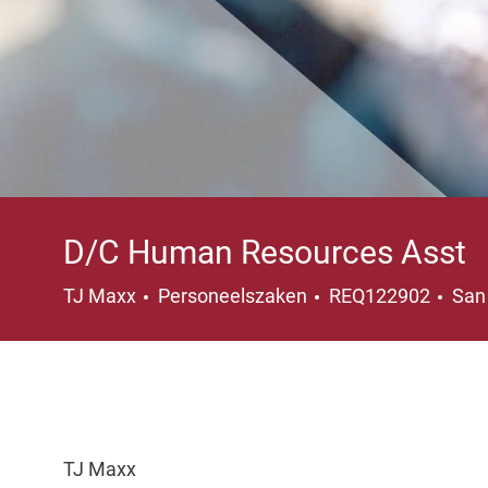
D/C Human Resources Asst
Categorie
Plaa
TJ Maxx
Personeelszaken
REQ122902
San
TJ Maxx