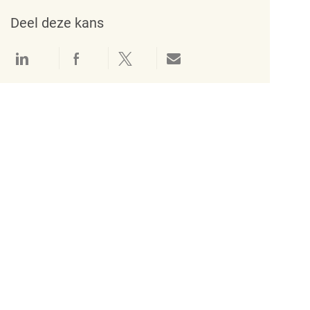
Deel deze kans
Delen via LinkedIn
Delen via Facebook
Delen via twitter
Delen via e-mail