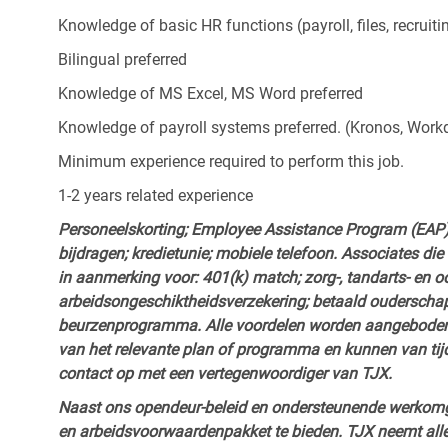
Knowledge of basic HR functions (payroll, files, recruiti
Bilingual preferred
Knowledge of MS Excel, MS Word preferred
Knowledge of payroll systems preferred. (Kronos, Work
Minimum experience required to perform this job.
1-2 years related experience
Personeelskorting; Employee Assistance Program (EAP); 
bijdragen; kredietunie; mobiele telefoon. Associates di
in aanmerking voor: 401(k) match; zorg-, tandarts- en o
arbeidsongeschiktheidsverzekering; betaald ouderschap
beurzenprogramma. Alle voordelen worden aangebode
van het relevante plan of programma en kunnen van tijd
contact op met een vertegenwoordiger van TJX.
Naast ons opendeur-beleid en ondersteunende werkomge
en arbeidsvoorwaardenpakket te bieden. TJX neemt alle