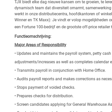
TJX biedt elke dag nieuwe kansen om te groeien, te leren
dynamisch team dat diversiteit omarmt, samenwerking be
werkt in onze distributiecentra, hoofdkantoren of wink
Winner en TK Maxx): Je vindt er volop mogelijkheden om t
een Fortune 100-bedrijf en de grootste off-price retailer 
Functieomschrijving:
Major Areas of Responsibility
• Updates and maintains the payroll system, petty cash 
adjustments/increases as well as completes calendar en
• Transmits payroll in conjunction with Home Office.
• Audits payroll reports and makes corrections as neces
• Stops payment of voided checks.
• Prepares checks for distribution.
• Screen candidates applying for General Warehouse As