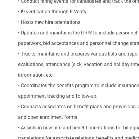
• Conduct hiring events for candidates and track the o
• I9 verification through E-Verify.
• Hosts new hire orientations.
• Updates and maintains the HRIS to include personnel fi
paperwork, bid acceptances and personnel change stat
• Tracks, maintains and prepares various lists and repor
evaluations, attendance (sick, vacation and holiday time
information, etc.
• Coordinates the benefits program to include insurance
appointment tracking and follow-up.
• Counsels associates on benefit plans and provisions,
and open enrollment forms.
• Assists in new hire and benefit orientations for biling
translations for associate relations, benefits and medic