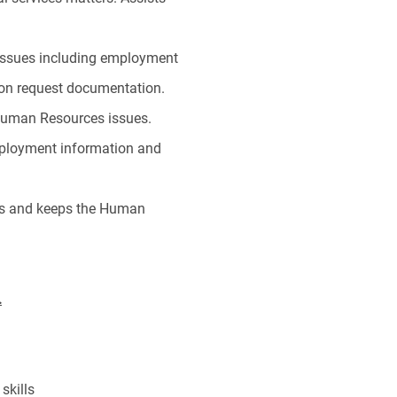
 issues including employment
p on request documentation.
f Human Resources issues.
mployment information and
ues and keeps the Human
.
skills