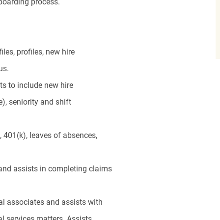
nboarding process.
les, profiles, new hire
us.
ts to include new hire
), seniority and shift
, 401(k), leaves of absences,
 and assists in completing claims
ual associates and assists with
al services matters. Assists