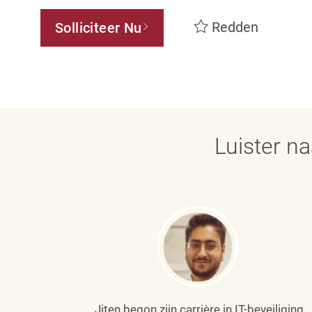
Redden
Solliciteer Nu
Luister n
Jiten begon zijn carrière in IT-beveiliging