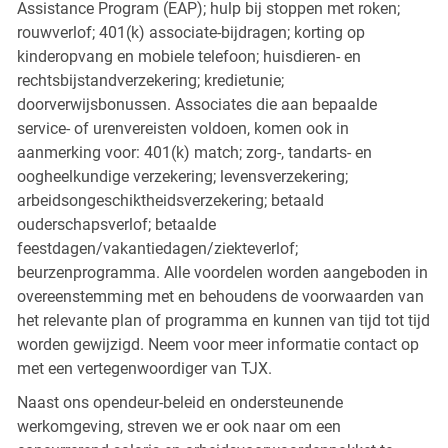
Assistance Program (EAP); hulp bij stoppen met roken;
rouwverlof; 401(k) associate-bijdragen; korting op
kinderopvang en mobiele telefoon; huisdieren- en
rechtsbijstandverzekering; kredietunie;
doorverwijsbonussen. Associates die aan bepaalde
service- of urenvereisten voldoen, komen ook in
aanmerking voor: 401(k) match; zorg-, tandarts- en
oogheelkundige verzekering; levensverzekering;
arbeidsongeschiktheidsverzekering; betaald
ouderschapsverlof; betaalde
feestdagen/vakantiedagen/ziekteverlof;
beurzenprogramma. Alle voordelen worden aangeboden in
overeenstemming met en behoudens de voorwaarden van
het relevante plan of programma en kunnen van tijd tot tijd
worden gewijzigd. Neem voor meer informatie contact op
met een vertegenwoordiger van TJX.
Naast ons opendeur-beleid en ondersteunende
werkomgeving, streven we er ook naar om een