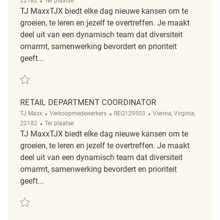
22182
Ter plaatse
TJ MaxxTJX biedt elke dag nieuwe kansen om te
groeien, te leren en jezelf te overtreffen. Je maakt
deel uit van een dynamisch team dat diversiteit
omarmt, samenwerking bevordert en prioriteit
geeft...
Redden Retail Department Coordinator REQ142409
RETAIL DEPARTMENT COORDINATOR
Categorie
ReqId
Plaats
TJ Maxx
Verkoopmedewerkers
REQ129503
Vienna, Virginia,
Afgelegen
22182
Ter plaatse
TJ MaxxTJX biedt elke dag nieuwe kansen om te
groeien, te leren en jezelf te overtreffen. Je maakt
deel uit van een dynamisch team dat diversiteit
omarmt, samenwerking bevordert en prioriteit
geeft...
Redden Retail Department Coordinator REQ129503