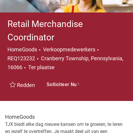
Retail Merchandise
Coordinator
Categorie
HomeGoods
Verkoopmedewerkers
Plaats
REQ123232
Cranberry Township, Pennsylvania,
16066
Ter plaatse
Solliciteer Nu
Redden
HomeGoods
TJX biedt elke dag nieuwe kansen om te groeien, te leren
en jezelf te overtreffen. Je maakt deel uit van een