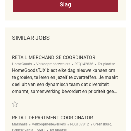
Slag
SIMILAR JOBS
RETAIL MERCHANDISE COORDINATOR
Categorie
ReqId
Afgelegen
HomeGoods
Verkoopmedewerkers
REQ142836
Ter plaatse
HomeGoodsTJX biedt elke dag nieuwe kansen om
te groeien, te leren en jezelf te overtreffen. Je maakt
deel uit van een dynamisch team dat diversiteit
omarmt, samenwerking bevordert en prioriteit gee...
Redden Retail Merchandise Coordinator REQ142836
RETAIL DEPARTMENT COORDINATOR
Categorie
ReqId
Plaats
Marshalls
Verkoopmedewerkers
REQ137812
Greensburg,
Afgelegen
Pennsylvania, 15601
Ter plaatse