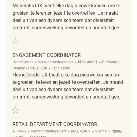
MarshallsTJX biedt elke dag nieuwe kansen om te
groeien, te leren en jezelf te overtreffen. Je maakt
deel uit van een dynamisch team dat diversiteit
omarmt, samenwerking bevordert en prioriteit gee...
Redden Retail Department Coordinator REQ137812
ENGAGEMENT COORDINATOR
Categorie
ReqId
Plaats
HomeGoods
Verkoopmedewerkers
REQ140651
Pittsburgh,
Afgelegen
Pennsylvania, 15238
Ter plaatse
HomeGoodsTJX biedt elke dag nieuwe kansen om
te groeien, te leren en jezelf te overtreffen. Je maakt
deel uit van een dynamisch team dat diversiteit
omarmt, samenwerking bevordert en prioriteit gee...
Redden Engagement Coordinator REQ140651
RETAIL DEPARTMENT COORDINATOR
Categorie
ReqId
Plaats
TJ Maxx
Verkoopmedewerkers
REQ142409
Vienna, Virginia,
Afgelegen