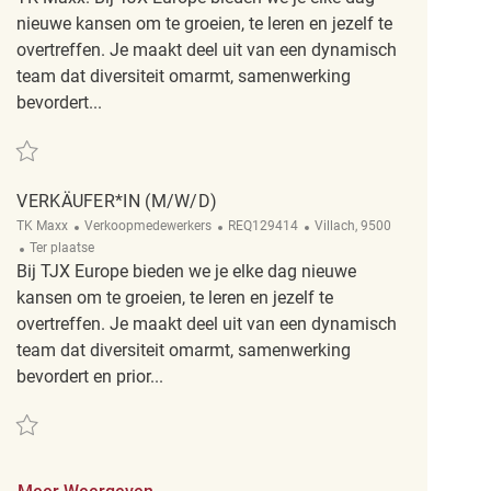
nieuwe kansen om te groeien, te leren en jezelf te
overtreffen. Je maakt deel uit van een dynamisch
team dat diversiteit omarmt, samenwerking
bevordert...
Redden Verkäufer*in (m/w/d) REQ128717
VERKÄUFER*IN (M/W/D)
Categorie
ReqId
Plaats
TK Maxx
Verkoopmedewerkers
REQ129414
Villach, 9500
Afgelegen
Ter plaatse
Bij TJX Europe bieden we je elke dag nieuwe
kansen om te groeien, te leren en jezelf te
overtreffen. Je maakt deel uit van een dynamisch
team dat diversiteit omarmt, samenwerking
bevordert en prior...
Redden Verkäufer*in (m/w/d) REQ129414