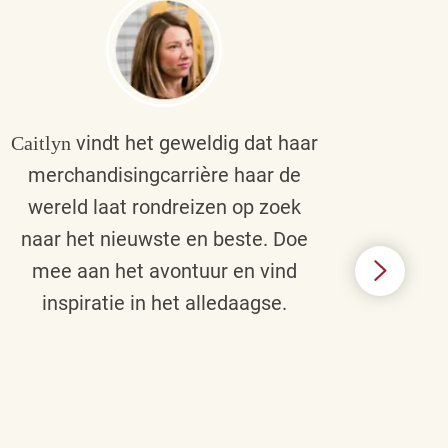
vindt het geweldig dat haar
Caitlyn
Bra
merchandisingcarrière haar de
men
wereld laat rondreizen op zoek
cult
naar het nieuwste en beste. Doe
een p
mee aan het avontuur en vind
d
inspiratie in het alledaagse.
afstr
ie