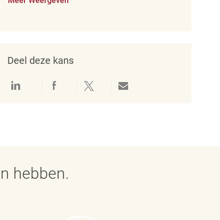
Meer Weergeven
Deel deze kans
Delen via LinkedIn
Delen via Facebook
Delen via twitter
Delen via e-mail
en hebben.