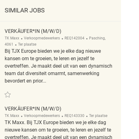
SIMILAR JOBS
VERKÄUFER*IN (M/W/D)
Categorie
ReqId
Plaats
TK Maxx
Verkoopmedewerkers
REQ142004
Pasching,
Afgelegen
4061
Ter plaatse
Bij TJX Europe bieden we je elke dag nieuwe
kansen om te groeien, te leren en jezelf te
overtreffen. Je maakt deel uit van een dynamisch
team dat diversiteit omarmt, samenwerking
bevordert en prior...
Redden Verkäufer*in (m/w/d) REQ142004
VERKÄUFER*IN (M/W/D)
Categorie
ReqId
Afgelegen
TK Maxx
Verkoopmedewerkers
REQ143330
Ter plaatse
TK Maxx. Bij TJX Europe bieden we je elke dag
nieuwe kansen om te groeien, te leren en jezelf te
overtreffen. Je maakt deel uit van een dynamisch