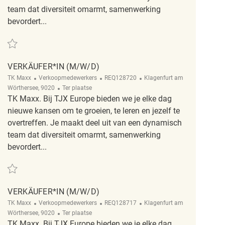
team dat diversiteit omarmt, samenwerking
bevordert...
Redden Verkäufer*in (m/w/d) REQ143330
VERKÄUFER*IN (M/W/D)
Categorie
ReqId
Plaats
TK Maxx
Verkoopmedewerkers
REQ128720
Klagenfurt am
Afgelegen
Wörthersee, 9020
Ter plaatse
TK Maxx. Bij TJX Europe bieden we je elke dag
nieuwe kansen om te groeien, te leren en jezelf te
overtreffen. Je maakt deel uit van een dynamisch
team dat diversiteit omarmt, samenwerking
bevordert...
Redden Verkäufer*in (m/w/d) REQ128720
VERKÄUFER*IN (M/W/D)
Categorie
ReqId
Plaats
TK Maxx
Verkoopmedewerkers
REQ128717
Klagenfurt am
Afgelegen
Wörthersee, 9020
Ter plaatse
TK Maxx. Bij TJX Europe bieden we je elke dag