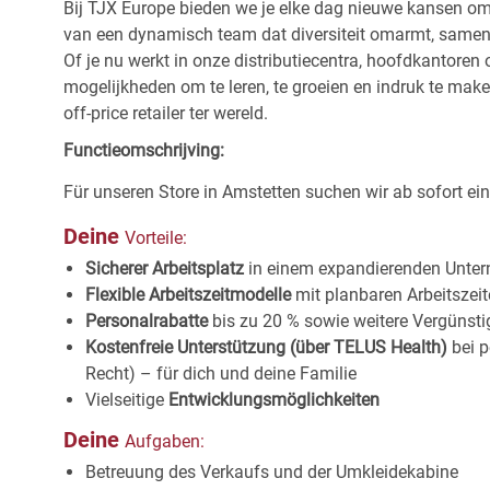
Bij TJX Europe bieden we je elke dag nieuwe kansen om te
van een dynamisch team dat diversiteit omarmt, samenwe
Of je nu werkt in onze distributiecentra, hoofdkantore
mogelijkheden om te leren, te groeien en indruk te maken
off-price retailer ter wereld.
Functieomschrijving:
Für unseren Store in Amstetten
suchen wir ab sofort ei
Deine
Vorteile:
Sicherer Arbeitsplatz
in einem expandierenden
Unter
Flexible Arbeitszeitmodelle
mit planbaren Arbeitszei
Personalrabatte
bis zu 20 % sowie weitere Vergünst
Kostenfreie Unterstützung (über TELUS Health)
bei p
Recht) – für dich und deine Familie
Vielseitige
Entwicklungsmöglichkeiten
Deine
Aufgaben:
Betreuung des Verkaufs und der
Umkleidekabine