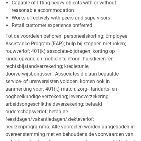
Capable of lifting heavy objects with or without
reasonable accommodation
Works effectively with peers and supervisors
Retail customer experience preferred
Tot de voordelen behoren: personeelskorting; Employee
Assistance Program (EAP); hulp bij stoppen met roken;
rouwverlof; 401(k) associate-bijdragen; korting op
kinderopvang en mobiele telefoon; huisdieren- en
rechtsbijstandverzekering; kredietunie;
doorverwijsbonussen. Associates die aan bepaalde
service- of urenvereisten voldoen, komen ook in
aanmerking voor: 401(k) match; zorg-, tandarts- en
oogheelkundige verzekering; levensverzekering;
arbeidsongeschiktheidsverzekering; betaald
ouderschapsverlof; betaalde
feestdagen/vakantiedagen/ziekteverlof;
beurzenprogramma. Alle voordelen worden aangeboden in
overeenstemming met en behoudens de voorwaarden van