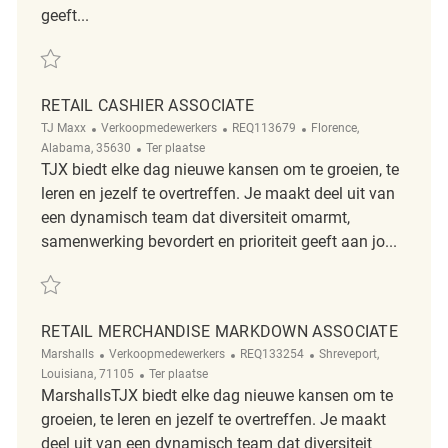
geeft...
Redden Cashier REQ141547
RETAIL CASHIER ASSOCIATE
Categorie
ReqId
Plaats
TJ Maxx
Verkoopmedewerkers
REQ113679
Florence,
Afgelegen
Alabama, 35630
Ter plaatse
TJX biedt elke dag nieuwe kansen om te groeien, te
leren en jezelf te overtreffen. Je maakt deel uit van
een dynamisch team dat diversiteit omarmt,
samenwerking bevordert en prioriteit geeft aan jo...
Redden Retail Cashier Associate REQ113679
RETAIL MERCHANDISE MARKDOWN ASSOCIATE
Categorie
ReqId
Plaats
Marshalls
Verkoopmedewerkers
REQ133254
Shreveport,
Afgelegen
Louisiana, 71105
Ter plaatse
MarshallsTJX biedt elke dag nieuwe kansen om te
groeien, te leren en jezelf te overtreffen. Je maakt
deel uit van een dynamisch team dat diversiteit