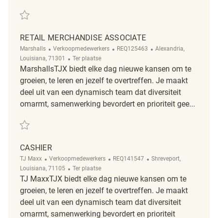
Redden Retail Merchandise Cashier Associate REQ133305
RETAIL MERCHANDISE ASSOCIATE
Categorie
ReqId
Plaats
Marshalls
Verkoopmedewerkers
REQ125463
Alexandria,
Afgelegen
Louisiana, 71301
Ter plaatse
MarshallsTJX biedt elke dag nieuwe kansen om te
groeien, te leren en jezelf te overtreffen. Je maakt
deel uit van een dynamisch team dat diversiteit
omarmt, samenwerking bevordert en prioriteit gee...
Redden Retail Merchandise Associate REQ125463
CASHIER
Categorie
ReqId
Plaats
TJ Maxx
Verkoopmedewerkers
REQ141547
Shreveport,
Afgelegen
Louisiana, 71105
Ter plaatse
TJ MaxxTJX biedt elke dag nieuwe kansen om te
groeien, te leren en jezelf te overtreffen. Je maakt
deel uit van een dynamisch team dat diversiteit
omarmt, samenwerking bevordert en prioriteit