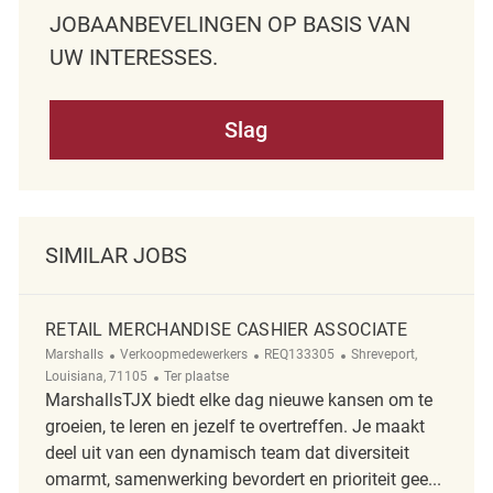
JOBAANBEVELINGEN OP BASIS VAN
UW INTERESSES.
Slag
SIMILAR JOBS
RETAIL MERCHANDISE CASHIER ASSOCIATE
Categorie
ReqId
Plaats
Marshalls
Verkoopmedewerkers
REQ133305
Shreveport,
Afgelegen
Louisiana, 71105
Ter plaatse
MarshallsTJX biedt elke dag nieuwe kansen om te
groeien, te leren en jezelf te overtreffen. Je maakt
deel uit van een dynamisch team dat diversiteit
omarmt, samenwerking bevordert en prioriteit gee...