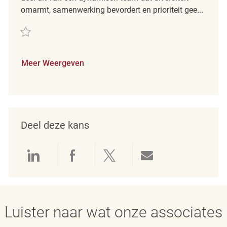
omarmt, samenwerking bevordert en prioriteit gee...
Redden Retail Merchandise Markdown Associate REQ133254
Meer Weergeven
Deel deze kans
Delen via LinkedIn
Delen via Facebook
Delen via twitter
Delen via e-mai
Luister naar wat onze associates