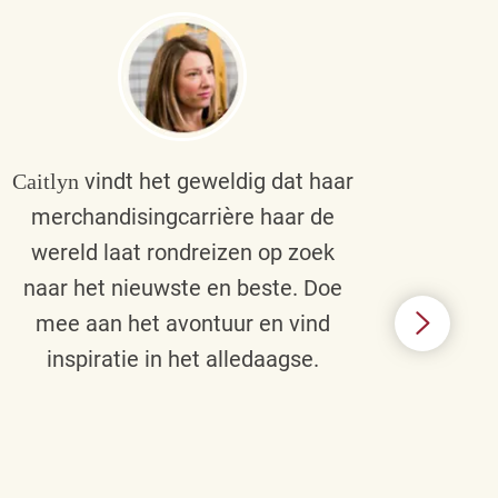
vindt het geweldig dat haar
Caitlyn
Bra
merchandisingcarrière haar de
men
wereld laat rondreizen op zoek
cult
naar het nieuwste en beste. Doe
een p
mee aan het avontuur en vind
d
inspiratie in het alledaagse.
afstr
ie