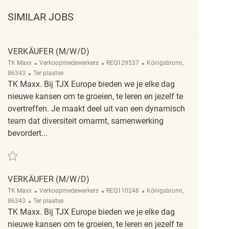
SIMILAR JOBS
VERKÄUFER (M/W/D)
Categorie
ReqId
Plaats
TK Maxx
Verkoopmedewerkers
REQ129537
Königsbrunn,
Afgelegen
86343
Ter plaatse
TK Maxx. Bij TJX Europe bieden we je elke dag
nieuwe kansen om te groeien, te leren en jezelf te
overtreffen. Je maakt deel uit van een dynamisch
team dat diversiteit omarmt, samenwerking
bevordert...
Redden Verkäufer (M/W/D) REQ129537
VERKÄUFER (M/W/D)
Categorie
ReqId
Plaats
TK Maxx
Verkoopmedewerkers
REQ110248
Königsbrunn,
Afgelegen
86343
Ter plaatse
TK Maxx. Bij TJX Europe bieden we je elke dag
nieuwe kansen om te groeien, te leren en jezelf te