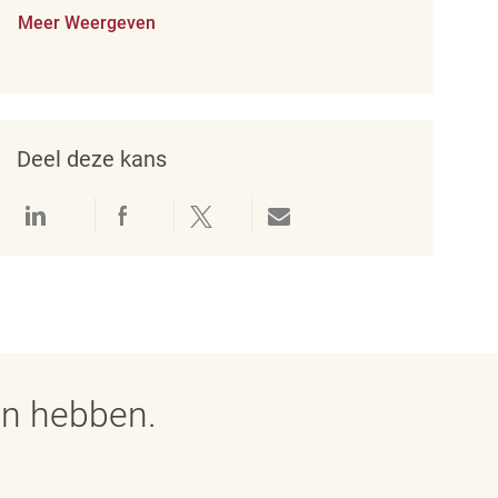
Meer Weergeven
Deel deze kans
Delen via LinkedIn
Delen via Facebook
Delen via twitter
Delen via e-mail
en hebben.