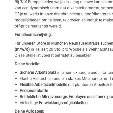
Bij TJX Europe bieden we je elke dag nieuwe kansen om te
van een dynamisch team dat diversiteit omarmt, samenwe
Of je nu werkt in onze distributiecentra, hoofdkantore
mogelijkheden om te leren, te groeien en indruk te maken
off-price retailer ter wereld.
Functieomschrijving:
Für unseren Store in München Neuhauserstraße
suchen
(m/w/d)
in Teilzeit 20 Std. pro Woche als Weihnachtsau
Diese Stelle ist vorerst befristet zu besetzen.
Deine Vorteile:
Sicherer Arbeitsplatz
in einem expandierenden Unte
Flache Hierarchien und ein starkes Miteinander im
T
Flexible Arbeitszeitmodelle
mit planbaren Arbeitszeit
Personalrabatte
Betriebliche Altersvorsorge, Employee assistance p
Vielseitige
Entwicklungsmöglichkeiten
Deine Aufgaben: