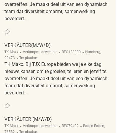
overtreffen. Je maakt deel uit van een dynamisch
team dat diversiteit omarmt, samenwerking
bevordert...
Redden Verkäufer (M/W/D) REQ110248
VERKÄUFER(M/W/D)
Categorie
ReqId
Plaats
TK Maxx
Verkoopmedewerkers
REQ123330
Nurnberg,
Afgelegen
90473
Ter plaatse
TK Maxx. Bij TJX Europe bieden we je elke dag
nieuwe kansen om te groeien, te leren en jezelf te
overtreffen. Je maakt deel uit van een dynamisch
team dat diversiteit omarmt, samenwerking
bevordert...
Redden Verkäufer(m/w/d) REQ123330
VERKÄUFER (M/W/D)
Categorie
ReqId
Plaats
TK Maxx
Verkoopmedewerkers
REQ79402
Baden-Baden,
Afgelegen
76532
Ter plaatse