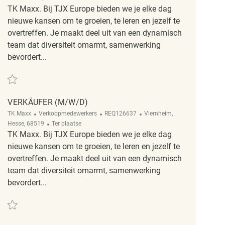
TK Maxx. Bij TJX Europe bieden we je elke dag
nieuwe kansen om te groeien, te leren en jezelf te
overtreffen. Je maakt deel uit van een dynamisch
team dat diversiteit omarmt, samenwerking
bevordert...
Redden Verkäufer (m/w/d) REQ79402
VERKÄUFER (M/W/D)
Categorie
ReqId
Plaats
TK Maxx
Verkoopmedewerkers
REQ126637
Viernheim,
Afgelegen
Hesse, 68519
Ter plaatse
TK Maxx. Bij TJX Europe bieden we je elke dag
nieuwe kansen om te groeien, te leren en jezelf te
overtreffen. Je maakt deel uit van een dynamisch
team dat diversiteit omarmt, samenwerking
bevordert...
Redden Verkäufer (m/w/d) REQ126637