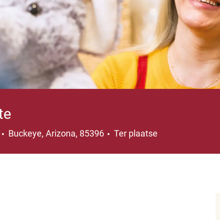
te
Plaats
5
Buckeye, Arizona, 85396
Ter plaatse