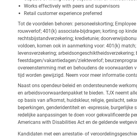
Works effectively with peers and supervisors
Retail customer experience preferred
Tot de voordelen behoren: personeelskorting; Employee
rouwverlof; 401(k) associate-bijdragen; korting op kind
rechtsbijstandverzekering; kredietunie; doorverwijsbonu
voldoen, komen ook in aanmerking voor: 401(k) match; z
levensverzekering; arbeidsongeschiktheidsverzekering; 
feestdagen/vakantiedagen/ziekteverlof; beurzenprogr
overeenstemming met en behoudens de voorwaarden van
tijd worden gewijzigd. Neem voor meer informatie cont
Naast ons opendeur-beleid en ondersteunende werkomge
en arbeidsvoorwaardenpakket te bieden. TJX neemt alle
op basis van afkomst, huidskleur, religie, geslacht, seksu
beperkingen, genderidentiteit en -expressie, burgerlijke 
redelijke aanpassingen te doen voor gekwalificeerde p
Americans with Disabilities Act en de geldende wetgevi
Kandidaten met een arrestatie- of veroordelingsgesch