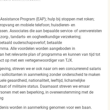
 Assistance Program (EAP); hulp bij stoppen met roken;
eropvang en mobiele telefoon; huisdieren- en
ssen. Associates die aan bepaalde service- of urenvereisten
org-, tandarts- en oogheelkundige verzekering;
betaald ouderschapsverlof; betaalde
amma. Alle voordelen worden aangeboden in
 het relevante plan of programma en kunnen van tijd tot
act op met een vertegenwoordiger van TJX.
ving, streven we er ook naar om een concurrerend salaris
 sollicitanten in aanmerking zonder onderscheid te maken
ele geaardheid, nationaliteit, leeftijd, lichamelijke
staat of militaire status. Daarnaast streven we ernaar
ersonen met een beperking, in overeenstemming met de
ng
iedenis worden in aanmerking genomen voor een baan.