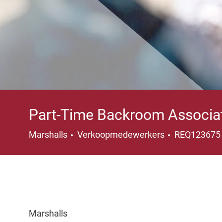
Part-Time Backroom Associa
Categorie
Marshalls
Verkoopmedewerkers
REQ12367
Marshalls