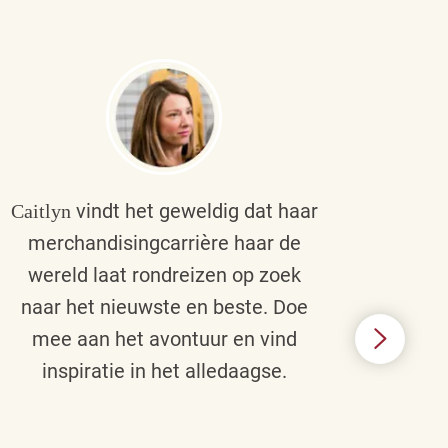
vindt het geweldig dat haar
Caitlyn
Bra
merchandisingcarrière haar de
men
wereld laat rondreizen op zoek
cult
naar het nieuwste en beste. Doe
een p
mee aan het avontuur en vind
d
inspiratie in het alledaagse.
afstr
ie