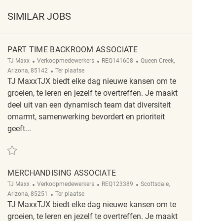
SIMILAR JOBS
PART TIME BACKROOM ASSOCIATE
Categorie
ReqId
Plaats
TJ Maxx
Verkoopmedewerkers
REQ141608
Queen Creek,
Afgelegen
Arizona, 85142
Ter plaatse
TJ MaxxTJX biedt elke dag nieuwe kansen om te
groeien, te leren en jezelf te overtreffen. Je maakt
deel uit van een dynamisch team dat diversiteit
omarmt, samenwerking bevordert en prioriteit
geeft...
Redden Part Time Backroom Associate REQ141608
MERCHANDISING ASSOCIATE
Categorie
ReqId
Plaats
TJ Maxx
Verkoopmedewerkers
REQ123389
Scottsdale,
Afgelegen
Arizona, 85251
Ter plaatse
TJ MaxxTJX biedt elke dag nieuwe kansen om te
groeien, te leren en jezelf te overtreffen. Je maakt