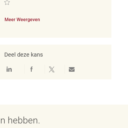
Redden Merchandising Associate (Trailer Process/Flow/Cashier) REQ93005
Meer Weergeven
Deel deze kans
Delen via LinkedIn
Delen via Facebook
Delen via twitter
Delen via e-mail
en hebben.