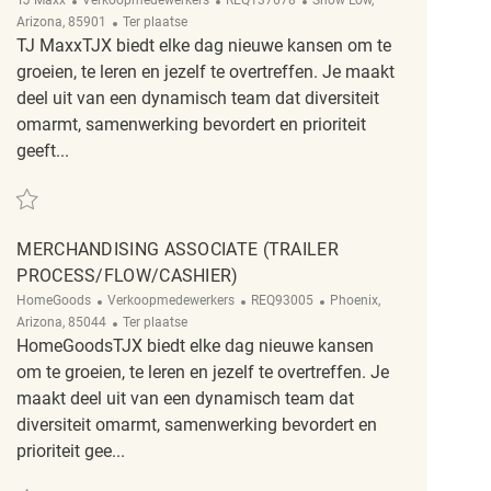
TJ Maxx
Verkoopmedewerkers
REQ137678
Show Low,
Afgelegen
Arizona, 85901
Ter plaatse
TJ MaxxTJX biedt elke dag nieuwe kansen om te
groeien, te leren en jezelf te overtreffen. Je maakt
deel uit van een dynamisch team dat diversiteit
omarmt, samenwerking bevordert en prioriteit
geeft...
Redden Part Time Merchandising associate (Temporary) REQ137678
MERCHANDISING ASSOCIATE (TRAILER
PROCESS/FLOW/CASHIER)
Categorie
ReqId
Plaats
HomeGoods
Verkoopmedewerkers
REQ93005
Phoenix,
Afgelegen
Arizona, 85044
Ter plaatse
HomeGoodsTJX biedt elke dag nieuwe kansen
om te groeien, te leren en jezelf te overtreffen. Je
maakt deel uit van een dynamisch team dat
diversiteit omarmt, samenwerking bevordert en
prioriteit gee...