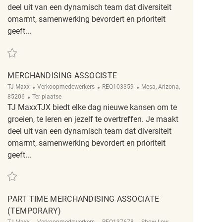
deel uit van een dynamisch team dat diversiteit
omarmt, samenwerking bevordert en prioriteit
geeft...
Redden merchandising associate REQ123389
MERCHANDISING ASSOCISTE
Categorie
ReqId
Plaats
TJ Maxx
Verkoopmedewerkers
REQ103359
Mesa, Arizona,
Afgelegen
85206
Ter plaatse
TJ MaxxTJX biedt elke dag nieuwe kansen om te
groeien, te leren en jezelf te overtreffen. Je maakt
deel uit van een dynamisch team dat diversiteit
omarmt, samenwerking bevordert en prioriteit
geeft...
Redden merchandising associste REQ103359
PART TIME MERCHANDISING ASSOCIATE
(TEMPORARY)
Categorie
ReqId
Plaats