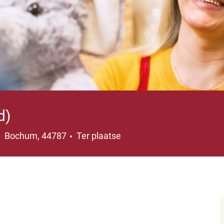
d)
Plaats
Bochum, 44787
Ter plaatse