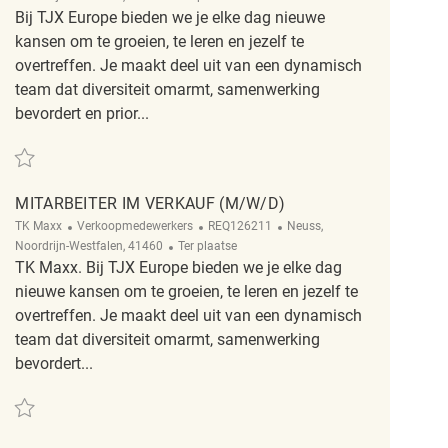
Bij TJX Europe bieden we je elke dag nieuwe
kansen om te groeien, te leren en jezelf te
overtreffen. Je maakt deel uit van een dynamisch
team dat diversiteit omarmt, samenwerking
bevordert en prior...
Redden Mitarbeiter im Verkauf ( m/w/d ) REQ115478
MITARBEITER IM VERKAUF (M/W/D)
Categorie
ReqId
Plaats
TK Maxx
Verkoopmedewerkers
REQ126211
Neuss,
Afgelegen
Noordrijn-Westfalen, 41460
Ter plaatse
TK Maxx. Bij TJX Europe bieden we je elke dag
nieuwe kansen om te groeien, te leren en jezelf te
overtreffen. Je maakt deel uit van een dynamisch
team dat diversiteit omarmt, samenwerking
bevordert...
Redden Mitarbeiter im Verkauf (m/w/d) REQ126211