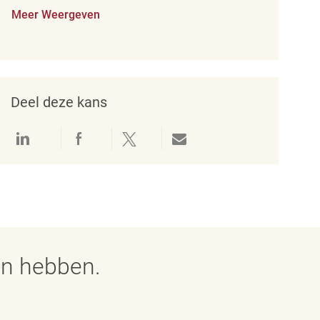
Meer Weergeven
Deel deze kans
Delen via LinkedIn
Delen via Facebook
Delen via twitter
Delen via e-mail
en hebben.