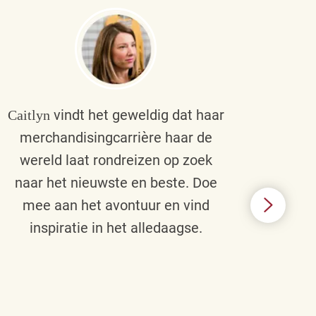
vindt het geweldig dat haar
Caitlyn
Bra
merchandisingcarrière haar de
men
wereld laat rondreizen op zoek
cult
naar het nieuwste en beste. Doe
een p
mee aan het avontuur en vind
d
inspiratie in het alledaagse.
afstr
ie