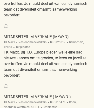
overtreffen. Je maakt deel uit van een dynamisch
team dat diversiteit omarmt, samenwerking
bevordert...
Redden Mitarbeiter im Verkauf (m/w/d) REQ139014
MITARBEITER IM VERKAUF (M/W/D)
Categorie
ReqId
Plaats
TK Maxx
Verkoopmedewerkers
REQ125317
Remscheid,
Afgelegen
42853
Ter plaatse
TK Maxx. Bij TJX Europe bieden we je elke dag
nieuwe kansen om te groeien, te leren en jezelf te
overtreffen. Je maakt deel uit van een dynamisch
team dat diversiteit omarmt, samenwerking
bevordert...
Redden Mitarbeiter im Verkauf (m/w/d) REQ125317
MITARBEITER IM VERKAUF ( M/W/D )
Categorie
ReqId
Plaats
TK Maxx
Verkoopmedewerkers
REQ115478
Bonn,
Afgelegen
Noordrijn-Westfalen, 53111
Ter plaatse