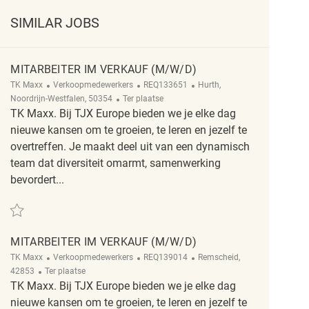
SIMILAR JOBS
MITARBEITER IM VERKAUF (M/W/D)
Categorie
ReqId
Plaats
TK Maxx
Verkoopmedewerkers
REQ133651
Hurth,
Afgelegen
Noordrijn-Westfalen, 50354
Ter plaatse
TK Maxx. Bij TJX Europe bieden we je elke dag
nieuwe kansen om te groeien, te leren en jezelf te
overtreffen. Je maakt deel uit van een dynamisch
team dat diversiteit omarmt, samenwerking
bevordert...
Redden Mitarbeiter im Verkauf (m/w/d) REQ133651
MITARBEITER IM VERKAUF (M/W/D)
Categorie
ReqId
Plaats
TK Maxx
Verkoopmedewerkers
REQ139014
Remscheid,
Afgelegen
42853
Ter plaatse
TK Maxx. Bij TJX Europe bieden we je elke dag
nieuwe kansen om te groeien, te leren en jezelf te