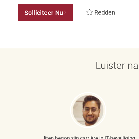
Redden
Solliciteer Nu
Luister n
Jiten begon zijn carrière in IT-beveiliging