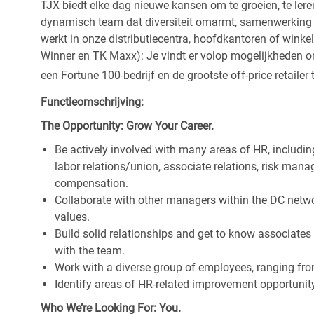
TJX biedt elke dag nieuwe kansen om te groeien, te leren
dynamisch team dat diversiteit omarmt, samenwerking be
werkt in onze distributiecentra, hoofdkantoren of wink
Winner en TK Maxx): Je vindt er volop mogelijkheden om t
een Fortune 100-bedrijf en de grootste off-price retailer 
Functieomschrijving:
The Opportunity: Grow Your Career.
Be actively involved with many areas of HR, includ
labor relations/union, associate relations, risk man
compensation.
Collaborate with other managers within the DC networ
values.
Build solid relationships and get to know associates
with the team.
Work with a diverse group of employees, ranging fro
Identify areas of HR-related improvement opportunity 
Who We’re Looking For: You.