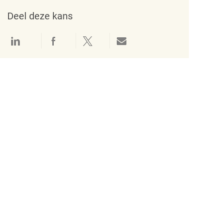
Deel deze kans
Delen via LinkedIn
Delen via Facebook
Delen via twitter
Delen via e-mail