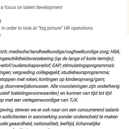
 a focus on talent development
d
g in order to look at “big picture” HR operations
)
atch; medische/tandheelkundige/oogheelkundige zorg; HSA;
geschiktheidsverzekering (op de lange of korte termijn);
erlof/ouderschapsverlof; EAP; stimuleringsprogramma's
ngen; vergoeding collegegeld; studiebeursprogramma;
 stoppen met roken; kortingen op kinderopvang/gsm;
ng; doorverwijsbonussen. Alle voorzieningen zijn onderhevig
ief toelatingsvoorwaarden) en kunnen van tijd tot tijd
op met een vertegenwoordiger van TJX.
ving, streven we er ook naar om een concurrerend salaris
 sollicitanten in aanmerking zonder onderscheid te maken
ele geaardheid, nationaliteit, leeftijd, lichamelijke