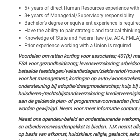
5+ years of direct Human Resources experience with
3+ years of Managerial/Supervisory responsibility
Bachelor’s degree or equivalent experience is require
Have the ability to pair strategic and tactical thinkin
Knowledge of State and Federal law (i.e. ADA, FMLA
Prior experience working with a Union is required
Voordelen omvatten korting voor associates; 401(k) m
FSA voor gezondheidszorg; levensverzekering; arbeidson
betaalde feestdagen/vakantiedagen/ziekteverlof/rouwv
voor het management; kortingen op auto-/woonerzekeri
ondersteuning bij adoptie/draagmoederschap; hulp bij
huisdieren-/rechtsbijstandsverzekering; kredietverenigi
aan de geldende plan- of programmavoorwaarden (inclus
worden gewijzigd. Neem voor meer informatie contact 
Naast ons opendeur-beleid en ondersteunende werkomge
en arbeidsvoorwaardenpakket te bieden. TJX neemt alle
op basis van afkomst, huidskleur, religie, geslacht, seksu