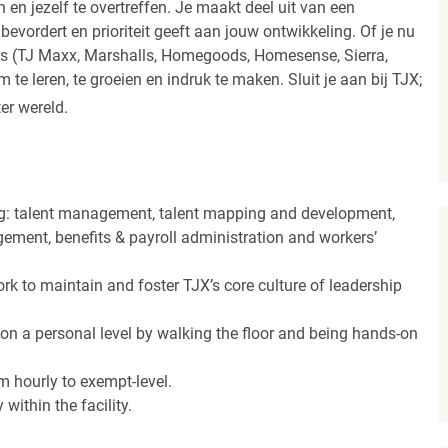
 en jezelf te overtreffen. Je maakt deel uit van een
vordert en prioriteit geeft aan jouw ontwikkeling. Of je nu
els (TJ Maxx, Marshalls, Homegoods, Homesense, Sierra,
e leren, te groeien en indruk te maken. Sluit je aan bij TJX;
ter wereld.
ing: talent management, talent mapping and development,
agement, benefits & payroll administration and workers’
k to maintain and foster TJX’s core culture of leadership
 on a personal level by walking the floor and being hands-on
m hourly to exempt-level.
within the facility.