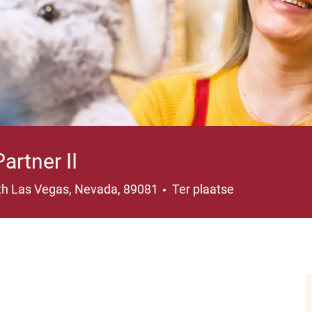
rtner II
ts
th Las Vegas, Nevada, 89081
Ter plaatse