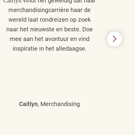
vindt het geweldig dat haar
Caitlyn
Bra
merchandisingcarrière haar de
men
wereld laat rondreizen op zoek
cult
naar het nieuwste en beste. Doe
een p
mee aan het avontuur en vind
d
inspiratie in het alledaagse.
afstr
ie
Caitlyn
, Merchandising