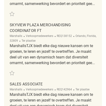
omarmt, samenwerking bevordert en prioriteit gee...
Redden Skyview Plaza PT Merchandising Associate REQ138158
SKYVIEW PLAZA MERCHANDISING
COORDINATOR FT
Categorie
ReqId
Plaats
Marshalls
Verkoopmedewerkers
REQ138152
Orlando, Florida,
Afgelegen
32809
Ter plaatse
MarshallsTJX biedt elke dag nieuwe kansen om te
groeien, te leren en jezelf te overtreffen. Je maakt
deel uit van een dynamisch team dat diversiteit
omarmt, samenwerking bevordert en prioriteit gee...
Redden Skyview Plaza Merchandising Coordinator FT REQ138152
SALES ASSOCIATE
Categorie
ReqId
Afgelegen
Marshalls
Verkoopmedewerkers
REQ142964
Ter plaatse
MarshallsTJX biedt elke dag nieuwe kansen om te
groeien, te leren en jezelf te overtreffen. Je maakt
deel uit van een dynamisch team dat diversiteit