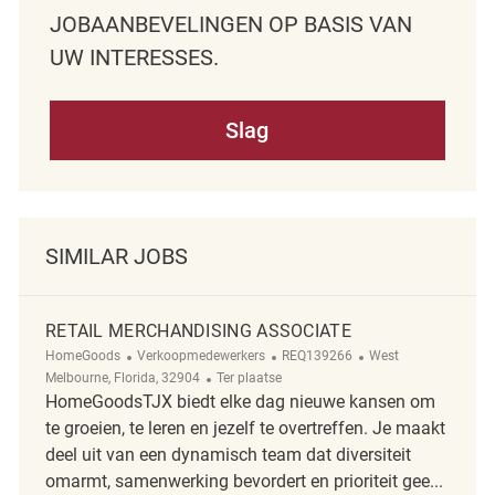
JOBAANBEVELINGEN OP BASIS VAN
UW INTERESSES.
Slag
SIMILAR JOBS
RETAIL MERCHANDISING ASSOCIATE
Categorie
ReqId
Plaats
HomeGoods
Verkoopmedewerkers
REQ139266
West
Afgelegen
Melbourne, Florida, 32904
Ter plaatse
HomeGoodsTJX biedt elke dag nieuwe kansen om
te groeien, te leren en jezelf te overtreffen. Je maakt
deel uit van een dynamisch team dat diversiteit
omarmt, samenwerking bevordert en prioriteit gee...