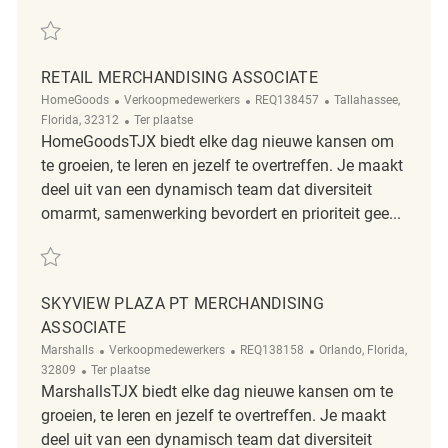
Redden Retail Merchandising Associate REQ139266
RETAIL MERCHANDISING ASSOCIATE
Categorie
ReqId
Plaats
HomeGoods
Verkoopmedewerkers
REQ138457
Tallahassee,
Afgelegen
Florida, 32312
Ter plaatse
HomeGoodsTJX biedt elke dag nieuwe kansen om
te groeien, te leren en jezelf te overtreffen. Je maakt
deel uit van een dynamisch team dat diversiteit
omarmt, samenwerking bevordert en prioriteit gee...
Redden Retail Merchandising Associate REQ138457
SKYVIEW PLAZA PT MERCHANDISING
ASSOCIATE
Categorie
ReqId
Plaats
Marshalls
Verkoopmedewerkers
REQ138158
Orlando, Florida,
Afgelegen
32809
Ter plaatse
MarshallsTJX biedt elke dag nieuwe kansen om te
groeien, te leren en jezelf te overtreffen. Je maakt
deel uit van een dynamisch team dat diversiteit