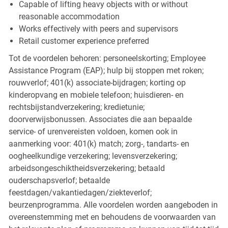
Capable of lifting heavy objects with or without
reasonable accommodation
Works effectively with peers and supervisors
Retail customer experience preferred
Tot de voordelen behoren: personeelskorting; Employee
Assistance Program (EAP); hulp bij stoppen met roken;
rouwverlof; 401(k) associate-bijdragen; korting op
kinderopvang en mobiele telefoon; huisdieren- en
rechtsbijstandverzekering; kredietunie;
doorverwijsbonussen. Associates die aan bepaalde
service- of urenvereisten voldoen, komen ook in
aanmerking voor: 401(k) match; zorg-, tandarts- en
oogheelkundige verzekering; levensverzekering;
arbeidsongeschiktheidsverzekering; betaald
ouderschapsverlof; betaalde
feestdagen/vakantiedagen/ziekteverlof;
beurzenprogramma. Alle voordelen worden aangeboden in
overeenstemming met en behoudens de voorwaarden van