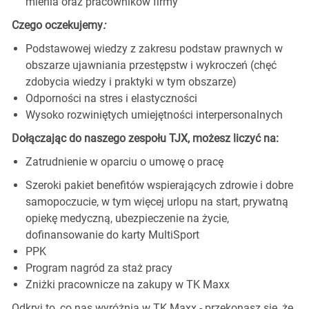
mienia oraz pracowników firmy
Czego oczekujemy
:
Podstawowej wiedzy z zakresu podstaw prawnych w
obszarze ujawniania przestępstw i wykroczeń (chęć
zdobycia wiedzy i praktyki w tym obszarze)
Odporności na stres i elastyczności
Wysoko rozwiniętych umiejętności interpersonalnych
Dołączając do naszego zespołu TJX, możesz liczyć na:
Zatrudnienie w oparciu o umowę o pracę
Szeroki pakiet benefitów wspierających zdrowie i dobre
samopoczucie, w tym więcej urlopu na start, prywatną
opiekę medyczną, ubezpieczenie na życie,
dofinansowanie do karty MultiSport
PPK
Program nagród za staż pracy
Zniżki pracownicze na zakupy w TK Maxx
Odkryj to, co nas wyróżnia w TK Maxx - przekonasz się, że