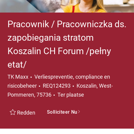
Pracownik / Pracowniczka ds.
zapobiegania stratom
Koszalin CH Forum /pełny
etat/
Categorie
TK Maxx
Verliespreventie, compliance en
Plaats
risicobeheer
REQ124293
Koszalin, West-
Pommeren, 75736
Ter plaatse
Solliciteer Nu
Redden