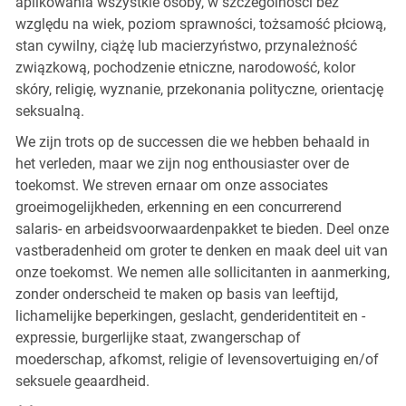
aplikowania wszystkie osoby, w szczególności bez
względu na wiek, poziom sprawności, tożsamość płciową,
stan cywilny, ciążę lub macierzyństwo, przynależność
związkową, pochodzenie etniczne, narodowość, kolor
skóry, religię, wyznanie, przekonania polityczne, orientację
seksualną.
We zijn trots op de successen die we hebben behaald in
het verleden, maar we zijn nog enthousiaster over de
toekomst. We streven ernaar om onze associates
groeimogelijkheden, erkenning en een concurrerend
salaris- en arbeidsvoorwaardenpakket te bieden. Deel onze
vastberadenheid om groter te denken en maak deel uit van
onze toekomst. We nemen alle sollicitanten in aanmerking,
zonder onderscheid te maken op basis van leeftijd,
lichamelijke beperkingen, geslacht, genderidentiteit en -
expressie, burgerlijke staat, zwangerschap of
moederschap, afkomst, religie of levensovertuiging en/of
seksuele geaardheid.