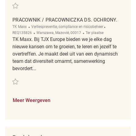
Redden Pracownik / Pracowniczka ds. Ochrony. REQ138335
PRACOWNIK / PRACOWNICZKA DS. OCHRONY.
Categorie
ReqId
TK Maxx
Verliespreventie, compliance en risicobeheer
Plaats
Afgelegen
REQ135826
Warszawa, Mazovië, 00017
Ter plaatse
TK Maxx. Bij TJX Europe bieden we je elke dag
nieuwe kansen om te groeien, te leren en jezelf te
overtreffen. Je maakt deel uit van een dynamisch
team dat diversiteit omarmt, samenwerking
bevordert...
Redden Pracownik / Pracowniczka ds. Ochrony. REQ135826
Meer Weergeven