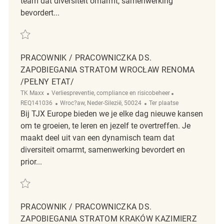
team dat diversiteit omarmt, samenwerking
bevordert...
Redden Pracownik / Pracowniczka ds. zapobiegania stratom Szczecin
PRACOWNIK / PRACOWNICZKA DS.
ZAPOBIEGANIA STRATOM WROCŁAW RENOMA
/PEŁNY ETAT/
Categorie
ReqId
TK Maxx
Verliespreventie, compliance en risicobeheer
Plaats
Afgelegen
REQ141036
Wroc?aw, Neder-Silezië, 50024
Ter plaatse
Bij TJX Europe bieden we je elke dag nieuwe kansen
om te groeien, te leren en jezelf te overtreffen. Je
maakt deel uit van een dynamisch team dat
diversiteit omarmt, samenwerking bevordert en
prior...
Redden Pracownik / Pracowniczka ds. zapobiegania stratom Wrocław 
PRACOWNIK / PRACOWNICZKA DS.
ZAPOBIEGANIA STRATOM KRAKÓW KAZIMIERZ