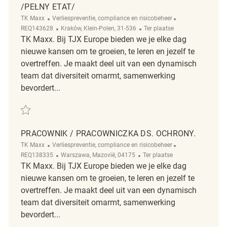
/PEŁNY ETAT/
Categorie
ReqId
TK Maxx
Verliespreventie, compliance en risicobeheer
Plaats
Afgelegen
REQ143628
Kraków, Klein-Polen, 31-536
Ter plaatse
TK Maxx. Bij TJX Europe bieden we je elke dag
nieuwe kansen om te groeien, te leren en jezelf te
overtreffen. Je maakt deel uit van een dynamisch
team dat diversiteit omarmt, samenwerking
bevordert...
Redden Pracownik / Pracowniczka ds. zapobiegania stratom Kraków Ka
PRACOWNIK / PRACOWNICZKA DS. OCHRONY.
Categorie
ReqId
TK Maxx
Verliespreventie, compliance en risicobeheer
Plaats
Afgelegen
REQ138335
Warszawa, Mazovië, 04175
Ter plaatse
TK Maxx. Bij TJX Europe bieden we je elke dag
nieuwe kansen om te groeien, te leren en jezelf te
overtreffen. Je maakt deel uit van een dynamisch
team dat diversiteit omarmt, samenwerking
bevordert...