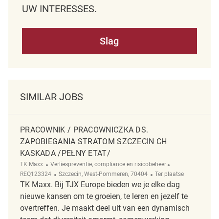
UW INTERESSES.
Slag
SIMILAR JOBS
PRACOWNIK / PRACOWNICZKA DS.
ZAPOBIEGANIA STRATOM SZCZECIN CH
KASKADA /PEŁNY ETAT/
Categorie
ReqId
TK Maxx
Verliespreventie, compliance en risicobeheer
Plaats
Afgelegen
REQ123324
Szczecin, West-Pommeren, 70404
Ter plaatse
TK Maxx. Bij TJX Europe bieden we je elke dag
nieuwe kansen om te groeien, te leren en jezelf te
overtreffen. Je maakt deel uit van een dynamisch