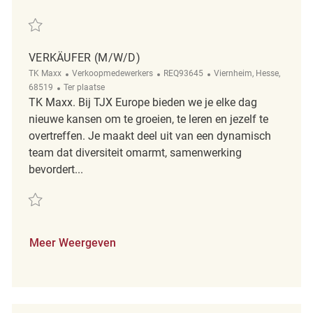
Redden Verkäufer (m/w/d) REQ123948
VERKÄUFER (M/W/D)
Categorie
ReqId
Plaats
TK Maxx
Verkoopmedewerkers
REQ93645
Viernheim, Hesse,
Afgelegen
68519
Ter plaatse
TK Maxx. Bij TJX Europe bieden we je elke dag
nieuwe kansen om te groeien, te leren en jezelf te
overtreffen. Je maakt deel uit van een dynamisch
team dat diversiteit omarmt, samenwerking
bevordert...
Redden Verkäufer (m/w/d) REQ93645
Meer Weergeven