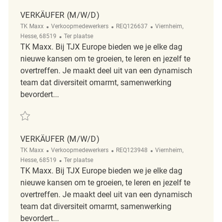
VERKÄUFER (M/W/D)
Categorie
ReqId
Plaats
TK Maxx
Verkoopmedewerkers
REQ126637
Viernheim,
Afgelegen
Hesse, 68519
Ter plaatse
TK Maxx. Bij TJX Europe bieden we je elke dag
nieuwe kansen om te groeien, te leren en jezelf te
overtreffen. Je maakt deel uit van een dynamisch
team dat diversiteit omarmt, samenwerking
bevordert...
Redden Verkäufer (m/w/d) REQ126637
VERKÄUFER (M/W/D)
Categorie
ReqId
Plaats
TK Maxx
Verkoopmedewerkers
REQ123948
Viernheim,
Afgelegen
Hesse, 68519
Ter plaatse
TK Maxx. Bij TJX Europe bieden we je elke dag
nieuwe kansen om te groeien, te leren en jezelf te
overtreffen. Je maakt deel uit van een dynamisch
team dat diversiteit omarmt, samenwerking
bevordert...