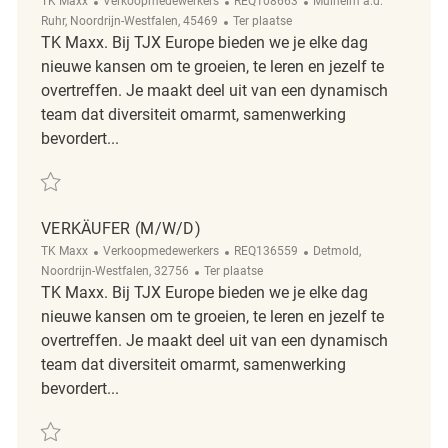
TK Maxx
Verkoopmedewerkers
REQ108663
Mülheim a.d.
Afgelegen
Ruhr, Noordrijn-Westfalen, 45469
Ter plaatse
TK Maxx. Bij TJX Europe bieden we je elke dag
nieuwe kansen om te groeien, te leren en jezelf te
overtreffen. Je maakt deel uit van een dynamisch
team dat diversiteit omarmt, samenwerking
bevordert...
Redden Verkäufer (m/w(d) REQ108663
VERKÄUFER (M/W/D)
Categorie
ReqId
Plaats
TK Maxx
Verkoopmedewerkers
REQ136559
Detmold,
Afgelegen
Noordrijn-Westfalen, 32756
Ter plaatse
TK Maxx. Bij TJX Europe bieden we je elke dag
nieuwe kansen om te groeien, te leren en jezelf te
overtreffen. Je maakt deel uit van een dynamisch
team dat diversiteit omarmt, samenwerking
bevordert...
Redden Verkäufer (m/w/d) REQ136559