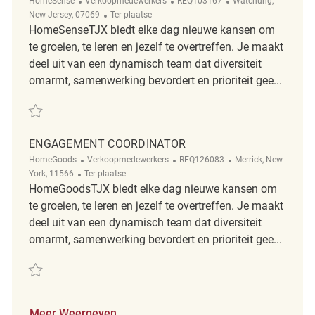
HomeSense
Verkoopmedewerkers
REQ103167
Watchung,
Afgelegen
New Jersey, 07069
Ter plaatse
HomeSenseTJX biedt elke dag nieuwe kansen om
te groeien, te leren en jezelf te overtreffen. Je maakt
deel uit van een dynamisch team dat diversiteit
omarmt, samenwerking bevordert en prioriteit gee...
Redden Retail Engagement Coordinator REQ103167
ENGAGEMENT COORDINATOR
Categorie
ReqId
Plaats
HomeGoods
Verkoopmedewerkers
REQ126083
Merrick, New
Afgelegen
York, 11566
Ter plaatse
HomeGoodsTJX biedt elke dag nieuwe kansen om
te groeien, te leren en jezelf te overtreffen. Je maakt
deel uit van een dynamisch team dat diversiteit
omarmt, samenwerking bevordert en prioriteit gee...
Redden Engagement Coordinator REQ126083
Meer Weergeven