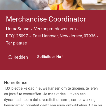
Merchandise Coordinator
Categorie
HomeSense
Verkoopmedewerkers
Plaats
REQ125097
East Hanover, New Jersey, 07936
Ter plaatse
Solliciteer Nu
Redden
HomeSense
TJX biedt elke dag nieuwe kansen om te groeien, te leren
en jezelf te overtreffen. Je maakt deel uit van een
dynamisch team dat diversiteit omarmt, samenwerking
bevordert en prioriteit geeft aan jouw ontwikkeling. Of je nu