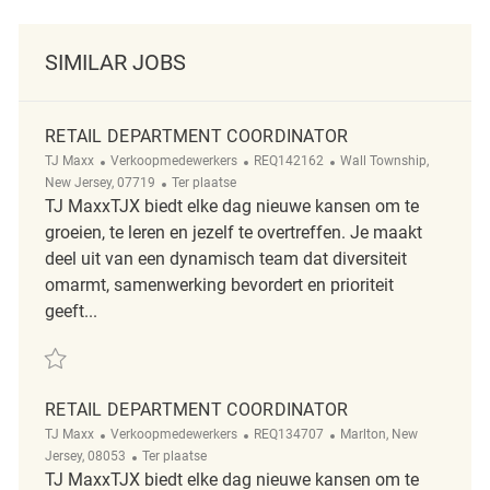
SIMILAR JOBS
RETAIL DEPARTMENT COORDINATOR
Categorie
ReqId
Plaats
TJ Maxx
Verkoopmedewerkers
REQ142162
Wall Township,
Afgelegen
New Jersey, 07719
Ter plaatse
TJ MaxxTJX biedt elke dag nieuwe kansen om te
groeien, te leren en jezelf te overtreffen. Je maakt
deel uit van een dynamisch team dat diversiteit
omarmt, samenwerking bevordert en prioriteit
geeft...
Redden Retail Department Coordinator REQ142162
RETAIL DEPARTMENT COORDINATOR
Categorie
ReqId
Plaats
TJ Maxx
Verkoopmedewerkers
REQ134707
Marlton, New
Afgelegen
Jersey, 08053
Ter plaatse
TJ MaxxTJX biedt elke dag nieuwe kansen om te