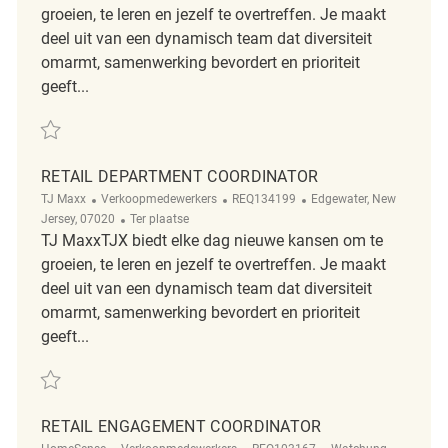
groeien, te leren en jezelf te overtreffen. Je maakt
deel uit van een dynamisch team dat diversiteit
omarmt, samenwerking bevordert en prioriteit
geeft...
Redden Retail Department Coordinator REQ134707
RETAIL DEPARTMENT COORDINATOR
Categorie
ReqId
Plaats
TJ Maxx
Verkoopmedewerkers
REQ134199
Edgewater, New
Afgelegen
Jersey, 07020
Ter plaatse
TJ MaxxTJX biedt elke dag nieuwe kansen om te
groeien, te leren en jezelf te overtreffen. Je maakt
deel uit van een dynamisch team dat diversiteit
omarmt, samenwerking bevordert en prioriteit
geeft...
Redden Retail Department Coordinator REQ134199
RETAIL ENGAGEMENT COORDINATOR
Categorie
ReqId
Plaats