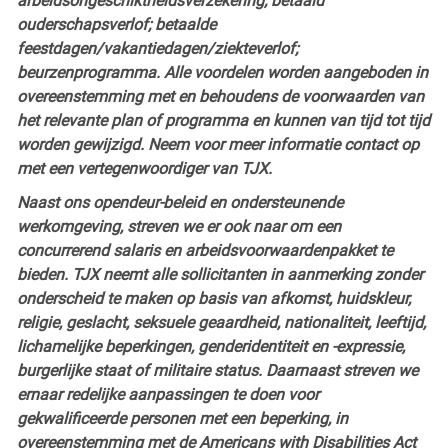
arbeidsongeschiktheidsverzekering; betaald
ouderschapsverlof; betaalde
feestdagen/vakantiedagen/ziekteverlof;
beurzenprogramma. Alle voordelen worden aangeboden in
overeenstemming met en behoudens de voorwaarden van
het relevante plan of programma en kunnen van tijd tot tijd
worden gewijzigd. Neem voor meer informatie contact op
met een vertegenwoordiger van TJX.
Naast ons opendeur-beleid en ondersteunende
werkomgeving, streven we er ook naar om een
concurrerend salaris en arbeidsvoorwaardenpakket te
bieden. TJX neemt alle sollicitanten in aanmerking zonder
onderscheid te maken op basis van afkomst, huidskleur,
religie, geslacht, seksuele geaardheid, nationaliteit, leeftijd,
lichamelijke beperkingen, genderidentiteit en -expressie,
burgerlijke staat of militaire status. Daarnaast streven we
ernaar redelijke aanpassingen te doen voor
gekwalificeerde personen met een beperking, in
overeenstemming met de Americans with Disabilities Act