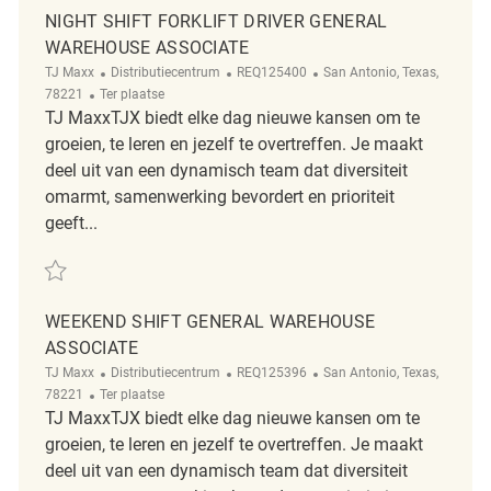
NIGHT SHIFT FORKLIFT DRIVER GENERAL
WAREHOUSE ASSOCIATE
Categorie
ReqId
Plaats
TJ Maxx
Distributiecentrum
REQ125400
San Antonio, Texas,
Afgelegen
78221
Ter plaatse
TJ MaxxTJX biedt elke dag nieuwe kansen om te
groeien, te leren en jezelf te overtreffen. Je maakt
deel uit van een dynamisch team dat diversiteit
omarmt, samenwerking bevordert en prioriteit
geeft...
Redden Night Shift Forklift Driver General Warehouse Associate REQ12
WEEKEND SHIFT GENERAL WAREHOUSE
ASSOCIATE
Categorie
ReqId
Plaats
TJ Maxx
Distributiecentrum
REQ125396
San Antonio, Texas,
Afgelegen
78221
Ter plaatse
TJ MaxxTJX biedt elke dag nieuwe kansen om te
groeien, te leren en jezelf te overtreffen. Je maakt
deel uit van een dynamisch team dat diversiteit