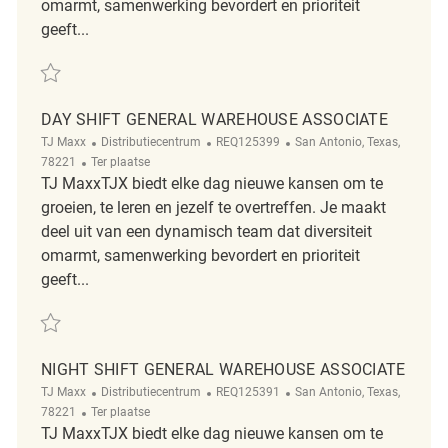
omarmt, samenwerking bevordert en prioriteit
geeft...
Redden Weekend Shift General Warehouse Associate REQ125396
DAY SHIFT GENERAL WAREHOUSE ASSOCIATE
Categorie
ReqId
Plaats
TJ Maxx
Distributiecentrum
REQ125399
San Antonio, Texas,
Afgelegen
78221
Ter plaatse
TJ MaxxTJX biedt elke dag nieuwe kansen om te
groeien, te leren en jezelf te overtreffen. Je maakt
deel uit van een dynamisch team dat diversiteit
omarmt, samenwerking bevordert en prioriteit
geeft...
Redden Day Shift General Warehouse Associate REQ125399
NIGHT SHIFT GENERAL WAREHOUSE ASSOCIATE
Categorie
ReqId
Plaats
TJ Maxx
Distributiecentrum
REQ125391
San Antonio, Texas,
Afgelegen
78221
Ter plaatse
TJ MaxxTJX biedt elke dag nieuwe kansen om te