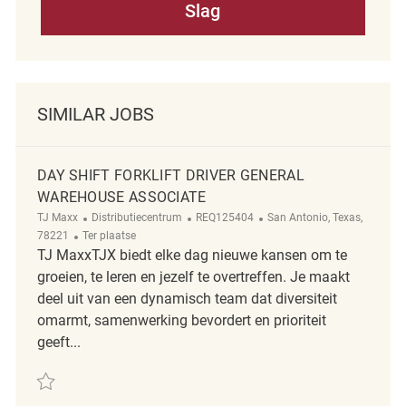
Slag
SIMILAR JOBS
DAY SHIFT FORKLIFT DRIVER GENERAL
WAREHOUSE ASSOCIATE
Categorie
ReqId
Plaats
TJ Maxx
Distributiecentrum
REQ125404
San Antonio, Texas,
Afgelegen
78221
Ter plaatse
TJ MaxxTJX biedt elke dag nieuwe kansen om te
groeien, te leren en jezelf te overtreffen. Je maakt
deel uit van een dynamisch team dat diversiteit
omarmt, samenwerking bevordert en prioriteit
geeft...
Redden Day Shift Forklift Driver General Warehouse Associate REQ1254