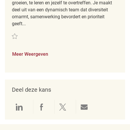
groeien, te leren en jezelf te overtreffen. Je maakt
deel uit van een dynamisch team dat diversiteit
omarmt, samenwerking bevordert en prioriteit
geeft...
Redden Night Shift General Warehouse Associate REQ125391
Meer Weergeven
Deel deze kans
Delen via LinkedIn
Delen via Facebook
Delen via twitter
Delen via e-mai