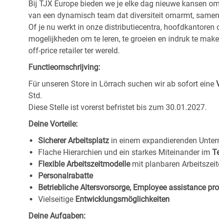
Bij TJX Europe bieden we je elke dag nieuwe kansen om te
van een dynamisch team dat diversiteit omarmt, samenwe
Of je nu werkt in onze distributiecentra, hoofdkantore
mogelijkheden om te leren, te groeien en indruk te maken
off-price retailer ter wereld.
Functieomschrijving:
Für unseren Store in Lörrach
suchen wir ab sofort eine
Std.
Diese Stelle ist vorerst befristet bis zum 30.01.2027.
Deine Vorteile:
Sicherer Arbeitsplatz
in einem expandierenden Unte
Flache Hierarchien und ein starkes Miteinander im
T
Flexible Arbeitszeitmodelle
mit planbaren Arbeitszeit
Personalrabatte
Betriebliche Altersvorsorge, Employee assistance p
Vielseitige
Entwicklungsmöglichkeiten
Deine Aufgaben: