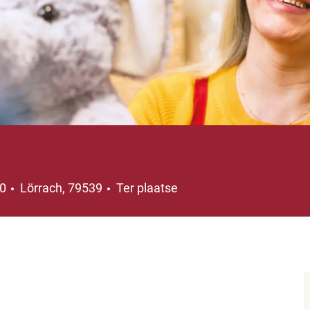
Plaats
10
Lörrach, 79539
Ter plaatse