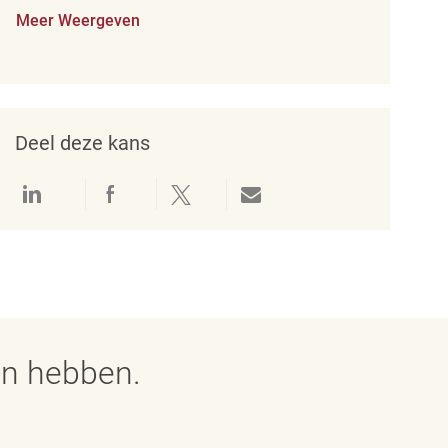
Meer Weergeven
Deel deze kans
Delen via LinkedIn
Delen via Facebook
Delen via twitter
Delen via e-mail
en hebben.