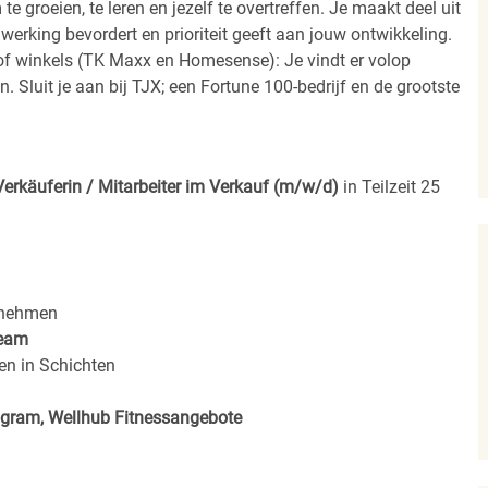
 groeien, te leren en jezelf te overtreffen. Je maakt deel uit
rking bevordert en prioriteit geeft aan jouw ontwikkeling.
n of winkels (TK Maxx en Homesense): Je vindt er volop
. Sluit je aan bij TJX; een Fortune 100-bedrijf en de grootste
Verkäuferin / Mitarbeiter im Verkauf (m/w/d)
in Teilzeit 25
rnehmen
eam
en in Schichten
rogram, Wellhub Fitnessangebote