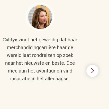
vindt het geweldig dat haar
Caitlyn
Bra
merchandisingcarrière haar de
men
wereld laat rondreizen op zoek
cult
naar het nieuwste en beste. Doe
een p
mee aan het avontuur en vind
d
inspiratie in het alledaagse.
afstr
ie