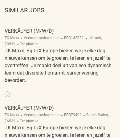
SIMILAR JOBS
VERKÄUFER (M/W/D)
Categorie
ReqId
Plaats
TK Maxx
Verkoopmedewerkers
REQ142031
Lörrach,
Afgelegen
79539
Ter plaatse
TK Maxx. Bij TJX Europe bieden we je elke dag
nieuwe kansen om te groeien, te leren en jezelf te
overtreffen. Je maakt deel uit van een dynamisch
team dat diversiteit omarmt, samenwerking
bevordert...
Redden Verkäufer (m/w/d) REQ142031
VERKÄUFER (M/W/D)
Categorie
ReqId
Plaats
TK Maxx
Verkoopmedewerkers
REQ79402
Baden-Baden,
Afgelegen
76532
Ter plaatse
TK Maxx. Bij TJX Europe bieden we je elke dag
nieuwe kansen om te groeien, te leren en jezelf te