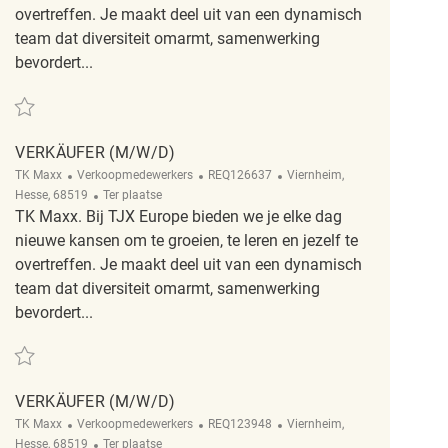
overtreffen. Je maakt deel uit van een dynamisch
team dat diversiteit omarmt, samenwerking
bevordert...
Redden Verkäufer (m/w/d) REQ79402
VERKÄUFER (M/W/D)
Categorie
ReqId
Plaats
TK Maxx
Verkoopmedewerkers
REQ126637
Viernheim,
Afgelegen
Hesse, 68519
Ter plaatse
TK Maxx. Bij TJX Europe bieden we je elke dag
nieuwe kansen om te groeien, te leren en jezelf te
overtreffen. Je maakt deel uit van een dynamisch
team dat diversiteit omarmt, samenwerking
bevordert...
Redden Verkäufer (m/w/d) REQ126637
VERKÄUFER (M/W/D)
Categorie
ReqId
Plaats
TK Maxx
Verkoopmedewerkers
REQ123948
Viernheim,
Afgelegen
Hesse, 68519
Ter plaatse