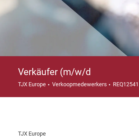
Verkäufer (m/w/d
Categorie
TJX Europe
Verkoopmedewerkers
REQ1254
TJX Europe