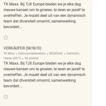
TK Maxx. Bij TJX Europe bieden we je elke dag
nieuwe kansen om te groeien, te leren en jezelf te
overtreffen. Je maakt deel uit van een dynamisch
team dat diversiteit omarmt, samenwerking
bevordert...
Redden Verkäufer (m/w/d) REQ123948
VERKÄUFER (M/W/D)
Categorie
ReqId
Plaats
TK Maxx
Verkoopmedewerkers
REQ93645
Viernheim,
Afgelegen
Hesse, 68519
Ter plaatse
TK Maxx. Bij TJX Europe bieden we je elke dag
nieuwe kansen om te groeien, te leren en jezelf te
overtreffen. Je maakt deel uit van een dynamisch
team dat diversiteit omarmt, samenwerking
bevordert...
Redden Verkäufer (m/w/d) REQ93645