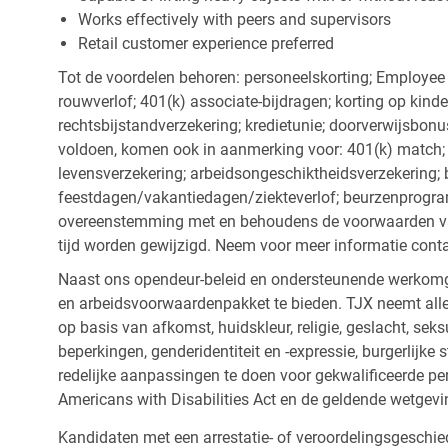
Works effectively with peers and supervisors
Retail customer experience preferred
Tot de voordelen behoren: personeelskorting; Employee
rouwverlof; 401(k) associate-bijdragen; korting op kind
rechtsbijstandverzekering; kredietunie; doorverwijsbonu
voldoen, komen ook in aanmerking voor: 401(k) match; z
levensverzekering; arbeidsongeschiktheidsverzekering; 
feestdagen/vakantiedagen/ziekteverlof; beurzenprogr
overeenstemming met en behoudens de voorwaarden van
tijd worden gewijzigd. Neem voor meer informatie cont
Naast ons opendeur-beleid en ondersteunende werkomge
en arbeidsvoorwaardenpakket te bieden. TJX neemt alle
op basis van afkomst, huidskleur, religie, geslacht, seksu
beperkingen, genderidentiteit en -expressie, burgerlijke 
redelijke aanpassingen te doen voor gekwalificeerde p
Americans with Disabilities Act en de geldende wetgevi
Kandidaten met een arrestatie- of veroordelingsgesch