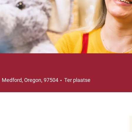
Plaats
Medford, Oregon, 97504
Ter plaatse