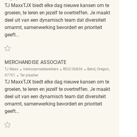
TJ MaxxTJX biedt elke dag nieuwe kansen om te
groeien, te leren en jezelf te overtreffen. Je maakt
deel uit van een dynamisch team dat diversiteit
omarmt, samenwerking bevordert en prioriteit
geeft...
Redden Merchandise Associate REQ139841
MERCHANDISE ASSOCIATE
Categorie
ReqId
Plaats
TJ Maxx
Verkoopmedewerkers
REQ136836
Bend, Oregon,
Afgelegen
97701
Ter plaatse
TJ MaxxTJX biedt elke dag nieuwe kansen om te
groeien, te leren en jezelf te overtreffen. Je maakt
deel uit van een dynamisch team dat diversiteit
omarmt, samenwerking bevordert en prioriteit
geeft...
Redden Merchandise Associate REQ136836