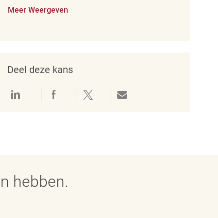
Meer Weergeven
Deel deze kans
Delen via LinkedIn
Delen via Facebook
Delen via twitter
Delen via e-mail
en hebben.