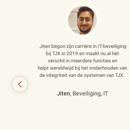
Jiten begon zijn carrière in IT-beveiliging
an haar
bij TJX in 2019 en maakt nu al het
efenen
verschil in meerdere functies en
de
helpt wereldwijd bij het onderhouden van
de integriteit van de systemen van TJX.
ing tot
den in
Jiten
, Beveiliging, IT