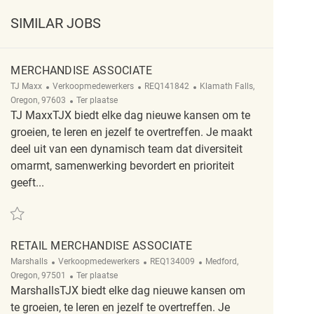
SIMILAR JOBS
MERCHANDISE ASSOCIATE
Categorie
ReqId
Plaats
TJ Maxx
Verkoopmedewerkers
REQ141842
Klamath Falls,
Afgelegen
Oregon, 97603
Ter plaatse
TJ MaxxTJX biedt elke dag nieuwe kansen om te
groeien, te leren en jezelf te overtreffen. Je maakt
deel uit van een dynamisch team dat diversiteit
omarmt, samenwerking bevordert en prioriteit
geeft...
Redden Merchandise Associate REQ141842
RETAIL MERCHANDISE ASSOCIATE
Categorie
ReqId
Plaats
Marshalls
Verkoopmedewerkers
REQ134009
Medford,
Afgelegen
Oregon, 97501
Ter plaatse
MarshallsTJX biedt elke dag nieuwe kansen om
te groeien, te leren en jezelf te overtreffen. Je