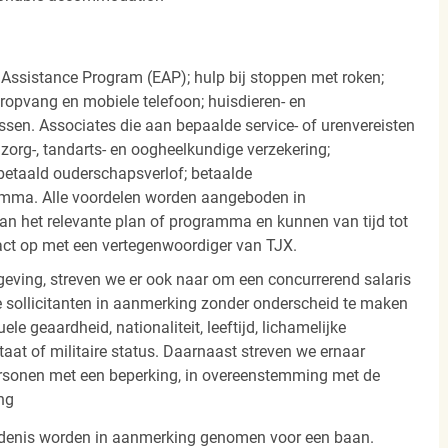
 Assistance Program (EAP); hulp bij stoppen met roken;
eropvang en mobiele telefoon; huisdieren- en
ssen. Associates die aan bepaalde service- of urenvereisten
org-, tandarts- en oogheelkundige verzekering;
betaald ouderschapsverlof; betaalde
amma. Alle voordelen worden aangeboden in
 het relevante plan of programma en kunnen van tijd tot
act op met een vertegenwoordiger van TJX.
ving, streven we er ook naar om een concurrerend salaris
 sollicitanten in aanmerking zonder onderscheid te maken
ele geaardheid, nationaliteit, leeftijd, lichamelijke
staat of militaire status. Daarnaast streven we ernaar
ersonen met een beperking, in overeenstemming met de
ng
iedenis worden in aanmerking genomen voor een baan.