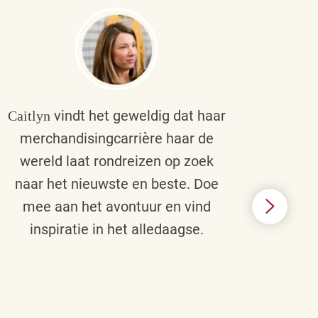
vindt het geweldig dat haar
Caitlyn
Bra
merchandisingcarrière haar de
men
wereld laat rondreizen op zoek
cult
naar het nieuwste en beste. Doe
een p
mee aan het avontuur en vind
d
inspiratie in het alledaagse.
afstr
ie