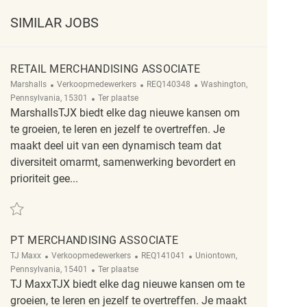
SIMILAR JOBS
RETAIL MERCHANDISING ASSOCIATE
Categorie
ReqId
Plaats
Marshalls
Verkoopmedewerkers
REQ140348
Washington,
Afgelegen
Pennsylvania, 15301
Ter plaatse
MarshallsTJX biedt elke dag nieuwe kansen om
te groeien, te leren en jezelf te overtreffen. Je
maakt deel uit van een dynamisch team dat
diversiteit omarmt, samenwerking bevordert en
prioriteit gee...
Redden Retail Merchandising Associate REQ140348
PT MERCHANDISING ASSOCIATE
Categorie
ReqId
Plaats
TJ Maxx
Verkoopmedewerkers
REQ141041
Uniontown,
Afgelegen
Pennsylvania, 15401
Ter plaatse
TJ MaxxTJX biedt elke dag nieuwe kansen om te
groeien, te leren en jezelf te overtreffen. Je maakt