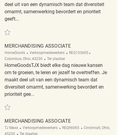
deel uit van een dynamisch team dat diversiteit
omarmt, samenwerking bevordert en prioriteit
geeft...
Redden PT Merchandising Associate REQ141041
MERCHANDISING ASSOCIATE
Categorie
ReqId
Plaats
HomeGoods
Verkoopmedewerkers
REQ133605
Afgelegen
Columbus, Ohio, 43230
Ter plaatse
HomeGoodsTJX biedt elke dag nieuwe kansen
om te groeien, te leren en jezelf te overtreffen. Je
maakt deel uit van een dynamisch team dat
diversiteit omarmt, samenwerking bevordert en
prioriteit gee...
Redden Merchandising Associate REQ133605
MERCHANDISING ASSOCIATE
Categorie
ReqId
Plaats
TJ Maxx
Verkoopmedewerkers
REQ96065
Cincinnati, Ohio,
Afgelegen
45255
Ter plaatse