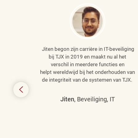
Jiten begon zijn carrière in IT-beveiliging
an haar
bij TJX in 2019 en maakt nu al het
efenen
verschil in meerdere functies en
de
helpt wereldwijd bij het onderhouden van
de integriteit van de systemen van TJX.
ing tot
den in
Jiten
, Beveiliging, IT