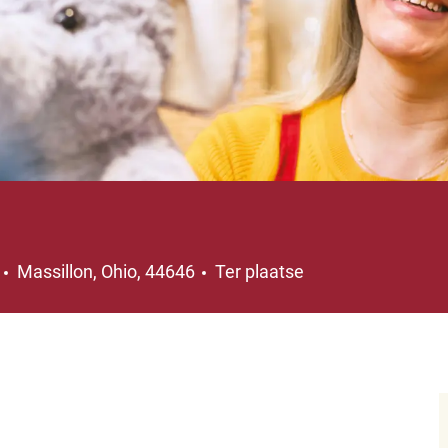
Plaats
4
Massillon, Ohio, 44646
Ter plaatse