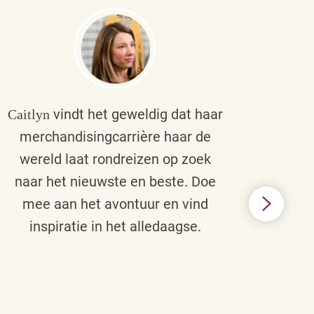
vindt het geweldig dat haar
Caitlyn
Bra
merchandisingcarrière haar de
men
wereld laat rondreizen op zoek
cult
naar het nieuwste en beste. Doe
een p
mee aan het avontuur en vind
d
inspiratie in het alledaagse.
afstr
ie