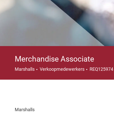
Merchandise Associate
Categorie
Marshalls
Verkoopmedewerkers
REQ12597
Marshalls