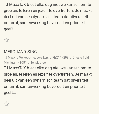
TJ MaxxTJX biedt elke dag nieuwe kansen om te
groeien, te leren en jezelf te overtreffen. Je maakt
deel uit van een dynamisch team dat diversiteit
omarmt, samenwerking bevordert en prioriteit
geeft...
Redden Merchandising Associate REQ96065
MERCHANDISING
Categorie
ReqId
Plaats
TJ Maxx
Verkoopmedewerkers
REQ117293
Chesterfield,
Afgelegen
Michigan, 48051
Ter plaatse
TJ MaxxTJX biedt elke dag nieuwe kansen om te
groeien, te leren en jezelf te overtreffen. Je maakt
deel uit van een dynamisch team dat diversiteit
omarmt, samenwerking bevordert en prioriteit
geeft...
Redden Merchandising REQ117293