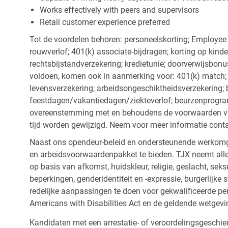
Works effectively with peers and supervisors
Retail customer experience preferred
Tot de voordelen behoren: personeelskorting; Employee
rouwverlof; 401(k) associate-bijdragen; korting op kind
rechtsbijstandverzekering; kredietunie; doorverwijsbonu
voldoen, komen ook in aanmerking voor: 401(k) match; z
levensverzekering; arbeidsongeschiktheidsverzekering; 
feestdagen/vakantiedagen/ziekteverlof; beurzenprogr
overeenstemming met en behoudens de voorwaarden van
tijd worden gewijzigd. Neem voor meer informatie cont
Naast ons opendeur-beleid en ondersteunende werkomge
en arbeidsvoorwaardenpakket te bieden. TJX neemt alle
op basis van afkomst, huidskleur, religie, geslacht, seksu
beperkingen, genderidentiteit en -expressie, burgerlijke 
redelijke aanpassingen te doen voor gekwalificeerde p
Americans with Disabilities Act en de geldende wetgevi
Kandidaten met een arrestatie- of veroordelingsgesch