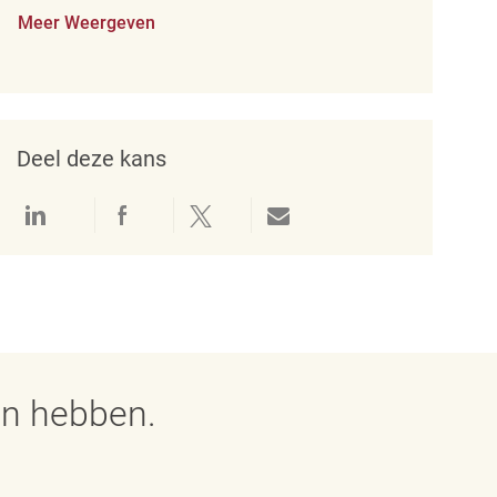
Meer Weergeven
Deel deze kans
Delen via LinkedIn
Delen via Facebook
Delen via twitter
Delen via e-mail
en hebben.