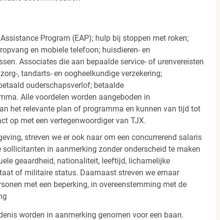
 Assistance Program (EAP); hulp bij stoppen met roken;
eropvang en mobiele telefoon; huisdieren- en
ssen. Associates die aan bepaalde service- of urenvereisten
org-, tandarts- en oogheelkundige verzekering;
betaald ouderschapsverlof; betaalde
amma. Alle voordelen worden aangeboden in
 het relevante plan of programma en kunnen van tijd tot
act op met een vertegenwoordiger van TJX.
ving, streven we er ook naar om een concurrerend salaris
 sollicitanten in aanmerking zonder onderscheid te maken
ele geaardheid, nationaliteit, leeftijd, lichamelijke
staat of militaire status. Daarnaast streven we ernaar
ersonen met een beperking, in overeenstemming met de
ng
iedenis worden in aanmerking genomen voor een baan.