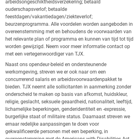
arbeidsongeschiktheidsverzekering; betaald
ouderschapsverlof; betaalde
feestdagen/vakantiedagen/ziekteverlof;
beurzenprogramma. Alle voordelen worden aangeboden in
overeenstemming met en behoudens de voorwaarden van
het relevante plan of programma en kunnen van tijd tot tijd
worden gewijzigd. Neem voor meer informatie contact op
met een vertegenwoordiger van TJX.
Naast ons opendeur-beleid en ondersteunende
werkomgeving, streven we er ook naar om een
concurrerend salaris en arbeidsvoorwaardenpakket te
bieden. TJX neemt alle sollicitanten in aanmerking zonder
onderscheid te maken op basis van afkomst, huidskleur,
religie, geslacht, seksuele geaardheid, nationaliteit, leeftijd,
lichamelijke beperkingen, genderidentiteit en -expressie,
burgerlijke staat of militaire status. Daarnaast streven we
ernaar redelijke aanpassingen te doen voor
gekwalificeerde personen met een beperking, in
overeenstemming met de Americans with Disabilities Act