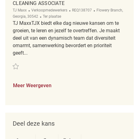
CLEANING ASSOCIATE
Categorie
ReqId
Plaats
TJ Maxx
Verkoopmedewerkers
REQ138707
Flowery Branch,
Afgelegen
Georgia, 30542
Ter plaatse
TJ MaxxTJX biedt elke dag nieuwe kansen om te
groeien, te leren en jezelf te overtreffen. Je maakt
deel uit van een dynamisch team dat diversiteit
omarmt, samenwerking bevordert en prioriteit
geeft...
Redden Cleaning Associate REQ138707
Meer Weergeven
Deel deze kans