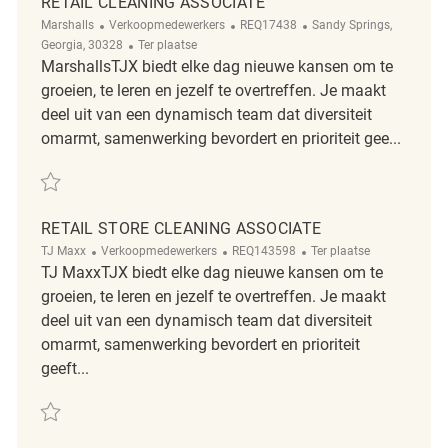
RETAIL CLEANING ASSOCIATE
Categorie
ReqId
Plaats
Marshalls
Verkoopmedewerkers
REQ17438
Sandy Springs,
Afgelegen
Georgia, 30328
Ter plaatse
MarshallsTJX biedt elke dag nieuwe kansen om te
groeien, te leren en jezelf te overtreffen. Je maakt
deel uit van een dynamisch team dat diversiteit
omarmt, samenwerking bevordert en prioriteit gee...
Redden Retail Cleaning Associate REQ17438
RETAIL STORE CLEANING ASSOCIATE
Categorie
ReqId
Afgelegen
TJ Maxx
Verkoopmedewerkers
REQ143598
Ter plaatse
TJ MaxxTJX biedt elke dag nieuwe kansen om te
groeien, te leren en jezelf te overtreffen. Je maakt
deel uit van een dynamisch team dat diversiteit
omarmt, samenwerking bevordert en prioriteit
geeft...
Redden Retail Store Cleaning Associate REQ143598