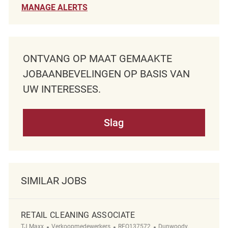
MANAGE ALERTS
ONTVANG OP MAAT GEMAAKTE
JOBAANBEVELINGEN OP BASIS VAN
UW INTERESSES.
Slag
SIMILAR JOBS
RETAIL CLEANING ASSOCIATE
Categorie
ReqId
Plaats
TJ Maxx
Verkoopmedewerkers
REQ137572
Dunwoody,