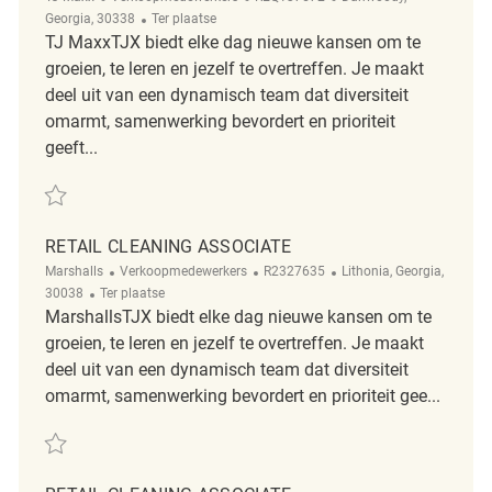
Afgelegen
Georgia, 30338
Ter plaatse
TJ MaxxTJX biedt elke dag nieuwe kansen om te
groeien, te leren en jezelf te overtreffen. Je maakt
deel uit van een dynamisch team dat diversiteit
omarmt, samenwerking bevordert en prioriteit
geeft...
Redden Retail Cleaning Associate REQ137572
RETAIL CLEANING ASSOCIATE
Categorie
ReqId
Plaats
Marshalls
Verkoopmedewerkers
R2327635
Lithonia, Georgia,
Afgelegen
30038
Ter plaatse
MarshallsTJX biedt elke dag nieuwe kansen om te
groeien, te leren en jezelf te overtreffen. Je maakt
deel uit van een dynamisch team dat diversiteit
omarmt, samenwerking bevordert en prioriteit gee...
Redden Retail Cleaning Associate R2327635