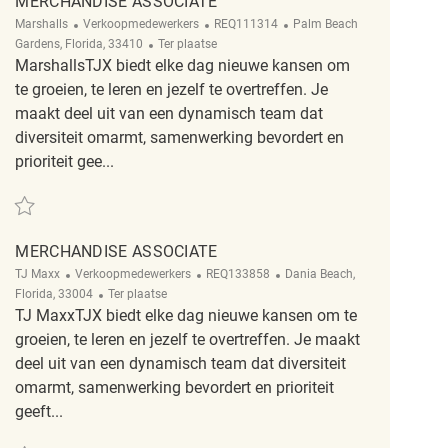
MERCHANDISE ASSOCIATE
Categorie
ReqId
Plaats
Marshalls
Verkoopmedewerkers
REQ111314
Palm Beach
Afgelegen
Gardens, Florida, 33410
Ter plaatse
MarshallsTJX biedt elke dag nieuwe kansen om
te groeien, te leren en jezelf te overtreffen. Je
maakt deel uit van een dynamisch team dat
diversiteit omarmt, samenwerking bevordert en
prioriteit gee...
Redden merchandise associate REQ111314
MERCHANDISE ASSOCIATE
Categorie
ReqId
Plaats
TJ Maxx
Verkoopmedewerkers
REQ133858
Dania Beach,
Afgelegen
Florida, 33004
Ter plaatse
TJ MaxxTJX biedt elke dag nieuwe kansen om te
groeien, te leren en jezelf te overtreffen. Je maakt
deel uit van een dynamisch team dat diversiteit
omarmt, samenwerking bevordert en prioriteit
geeft...