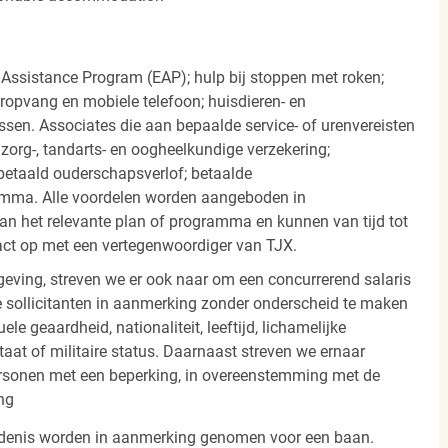
 Assistance Program (EAP); hulp bij stoppen met roken;
eropvang en mobiele telefoon; huisdieren- en
ssen. Associates die aan bepaalde service- of urenvereisten
org-, tandarts- en oogheelkundige verzekering;
betaald ouderschapsverlof; betaalde
amma. Alle voordelen worden aangeboden in
 het relevante plan of programma en kunnen van tijd tot
act op met een vertegenwoordiger van TJX.
ving, streven we er ook naar om een concurrerend salaris
 sollicitanten in aanmerking zonder onderscheid te maken
ele geaardheid, nationaliteit, leeftijd, lichamelijke
staat of militaire status. Daarnaast streven we ernaar
ersonen met een beperking, in overeenstemming met de
ng
iedenis worden in aanmerking genomen voor een baan.