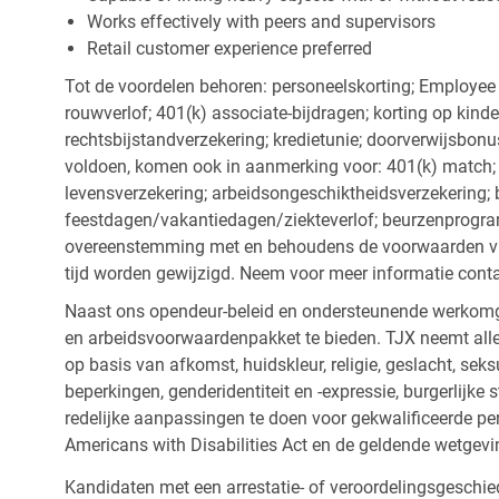
Works effectively with peers and supervisors
Retail customer experience preferred
Tot de voordelen behoren: personeelskorting; Employee
rouwverlof; 401(k) associate-bijdragen; korting op kind
rechtsbijstandverzekering; kredietunie; doorverwijsbonu
voldoen, komen ook in aanmerking voor: 401(k) match; z
levensverzekering; arbeidsongeschiktheidsverzekering; 
feestdagen/vakantiedagen/ziekteverlof; beurzenprogr
overeenstemming met en behoudens de voorwaarden van
tijd worden gewijzigd. Neem voor meer informatie cont
Naast ons opendeur-beleid en ondersteunende werkomge
en arbeidsvoorwaardenpakket te bieden. TJX neemt alle
op basis van afkomst, huidskleur, religie, geslacht, seksu
beperkingen, genderidentiteit en -expressie, burgerlijke 
redelijke aanpassingen te doen voor gekwalificeerde p
Americans with Disabilities Act en de geldende wetgevi
Kandidaten met een arrestatie- of veroordelingsgesch