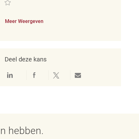
Redden Merchandise Associate REQ133858
Meer Weergeven
Deel deze kans
Delen via LinkedIn
Delen via Facebook
Delen via twitter
Delen via e-mail
en hebben.