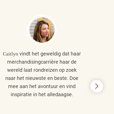
vindt het geweldig dat haar
Caitlyn
Bra
merchandisingcarrière haar de
men
wereld laat rondreizen op zoek
cult
naar het nieuwste en beste. Doe
een p
mee aan het avontuur en vind
d
inspiratie in het alledaagse.
afstr
ie