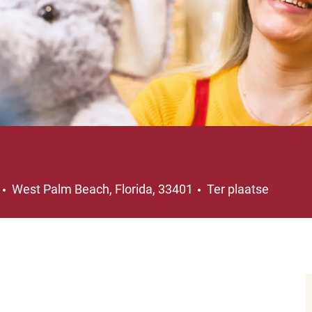
Plaats
0
West Palm Beach, Florida, 33401
Ter plaatse