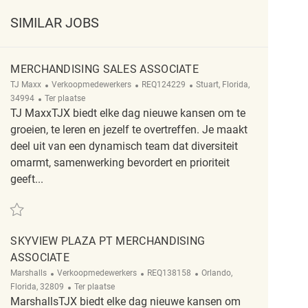
SIMILAR JOBS
MERCHANDISING SALES ASSOCIATE
Categorie
ReqId
Plaats
TJ Maxx
Verkoopmedewerkers
REQ124229
Stuart, Florida,
Afgelegen
34994
Ter plaatse
TJ MaxxTJX biedt elke dag nieuwe kansen om te
groeien, te leren en jezelf te overtreffen. Je maakt
deel uit van een dynamisch team dat diversiteit
omarmt, samenwerking bevordert en prioriteit
geeft...
Redden Merchandising Sales Associate REQ124229
SKYVIEW PLAZA PT MERCHANDISING
ASSOCIATE
Categorie
ReqId
Plaats
Marshalls
Verkoopmedewerkers
REQ138158
Orlando,
Afgelegen
Florida, 32809
Ter plaatse
MarshallsTJX biedt elke dag nieuwe kansen om