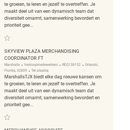
te groeien, te leren en jezelf te overtreffen. Je
maakt deel uit van een dynamisch team dat
diversiteit omarmt, samenwerking bevordert en
prioriteit gee...
Redden Skyview Plaza PT Merchandising Associate REQ138158
SKYVIEW PLAZA MERCHANDISING
COORDINATOR FT
Categorie
ReqId
Plaats
Marshalls
Verkoopmedewerkers
REQ138152
Orlando,
Afgelegen
Florida, 32809
Ter plaatse
MarshallsTJX biedt elke dag nieuwe kansen om
te groeien, te leren en jezelf te overtreffen. Je
maakt deel uit van een dynamisch team dat
diversiteit omarmt, samenwerking bevordert en
prioriteit gee...
Redden Skyview Plaza Merchandising Coordinator FT REQ138152