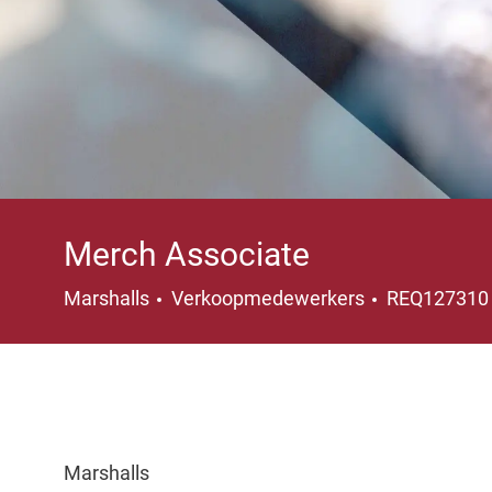
Merch Associate
Categorie
Marshalls
Verkoopmedewerkers
REQ12731
Marshalls