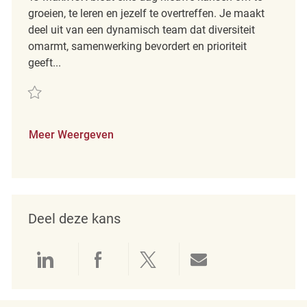
groeien, te leren en jezelf te overtreffen. Je maakt
deel uit van een dynamisch team dat diversiteit
omarmt, samenwerking bevordert en prioriteit
geeft...
Redden Merchandising REQ139781
Meer Weergeven
Deel deze kans
Delen via LinkedIn
Delen via Facebook
Delen via twitter
Delen via e-mai