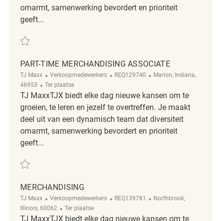
omarmt, samenwerking bevordert en prioriteit
geeft...
Redden Part Time Associate REQ142035
PART-TIME MERCHANDISING ASSOCIATE
Categorie
ReqId
Plaats
TJ Maxx
Verkoopmedewerkers
REQ129740
Marion, Indiana,
Afgelegen
46953
Ter plaatse
TJ MaxxTJX biedt elke dag nieuwe kansen om te
groeien, te leren en jezelf te overtreffen. Je maakt
deel uit van een dynamisch team dat diversiteit
omarmt, samenwerking bevordert en prioriteit
geeft...
Redden Part-Time Merchandising Associate REQ129740
MERCHANDISING
Categorie
ReqId
Plaats
TJ Maxx
Verkoopmedewerkers
REQ139781
Northbrook,
Afgelegen
Illinois, 60062
Ter plaatse
TJ MaxxTJX biedt elke dag nieuwe kansen om te