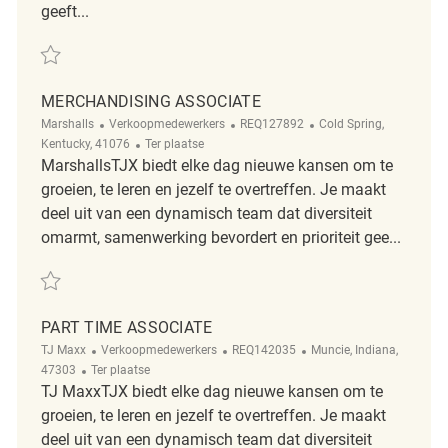
geeft...
Redden Merchandising Associate REQ96065
MERCHANDISING ASSOCIATE
Categorie
ReqId
Plaats
Marshalls
Verkoopmedewerkers
REQ127892
Cold Spring,
Afgelegen
Kentucky, 41076
Ter plaatse
MarshallsTJX biedt elke dag nieuwe kansen om te
groeien, te leren en jezelf te overtreffen. Je maakt
deel uit van een dynamisch team dat diversiteit
omarmt, samenwerking bevordert en prioriteit gee...
Redden Merchandising Associate REQ127892
PART TIME ASSOCIATE
Categorie
ReqId
Plaats
TJ Maxx
Verkoopmedewerkers
REQ142035
Muncie, Indiana,
Afgelegen
47303
Ter plaatse
TJ MaxxTJX biedt elke dag nieuwe kansen om te
groeien, te leren en jezelf te overtreffen. Je maakt
deel uit van een dynamisch team dat diversiteit