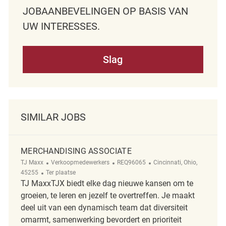
JOBAANBEVELINGEN OP BASIS VAN
UW INTERESSES.
Slag
SIMILAR JOBS
MERCHANDISING ASSOCIATE
Categorie
ReqId
Plaats
TJ Maxx
Verkoopmedewerkers
REQ96065
Cincinnati, Ohio,
Afgelegen
45255
Ter plaatse
TJ MaxxTJX biedt elke dag nieuwe kansen om te
groeien, te leren en jezelf te overtreffen. Je maakt
deel uit van een dynamisch team dat diversiteit
omarmt, samenwerking bevordert en prioriteit