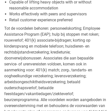
Capable of lifting heavy objects with or without
reasonable accommodation
Works effectively with peers and supervisors
Retail customer experience preferred
Tot de voordelen behoren: personeelskorting; Employee
Assistance Program (EAP); hulp bij stoppen met roken;
rouwverlof; 401(k) associate-bijdragen; korting op
kinderopvang en mobiele telefoon; huisdieren- en
rechtsbijstandverzekering; kredietunie;
doorverwijsbonussen. Associates die aan bepaalde
service- of urenvereisten voldoen, komen ook in
aanmerking voor: 401(k) match; zorg-, tandarts- en
oogheelkundige verzekering; levensverzekering;
arbeidsongeschiktheidsverzekering; betaald
ouderschapsverlof; betaalde
feestdagen/vakantiedagen/ziekteverlof;
beurzenprogramma. Alle voordelen worden aangeboden in
overeenstemming met en behoudens de voorwaarden van