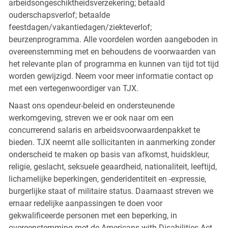
arbeidsongeschiktheidsverzekering; betaald
ouderschapsverlof; betaalde
feestdagen/vakantiedagen/ziekteverlof;
beurzenprogramma. Alle voordelen worden aangeboden in
overeenstemming met en behoudens de voorwaarden van
het relevante plan of programma en kunnen van tijd tot tijd
worden gewijzigd. Neem voor meer informatie contact op
met een vertegenwoordiger van TJX.
Naast ons opendeur-beleid en ondersteunende
werkomgeving, streven we er ook naar om een
concurrerend salaris en arbeidsvoorwaardenpakket te
bieden. TJX neemt alle sollicitanten in aanmerking zonder
onderscheid te maken op basis van afkomst, huidskleur,
religie, geslacht, seksuele geaardheid, nationaliteit, leeftijd,
lichamelijke beperkingen, genderidentiteit en -expressie,
burgerlijke staat of militaire status. Daarnaast streven we
ernaar redelijke aanpassingen te doen voor
gekwalificeerde personen met een beperking, in
overeenstemming met de Americans with Disabilities Act