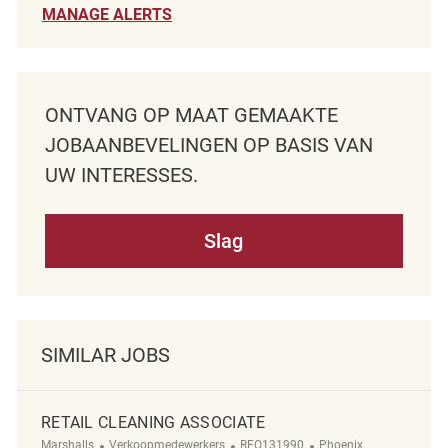
MANAGE ALERTS
ONTVANG OP MAAT GEMAAKTE
JOBAANBEVELINGEN OP BASIS VAN
UW INTERESSES.
Slag
SIMILAR JOBS
RETAIL CLEANING ASSOCIATE
Categorie
ReqId
Plaats
Marshalls
Verkoopmedewerkers
REQ131990
Phoenix,