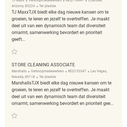
TJ Maxx
Verkoopmedewerkers
REQ118941
Chandler,
Afgelegen
Arizona, 85224
Ter plaatse
TJ MaxxTJX biedt elke dag nieuwe kansen om te
groeien, te leren en jezelf te overtreffen. Je maakt
deel uit van een dynamisch team dat diversiteit
omarmt, samenwerking bevordert en prioriteit
geeft...
Redden Retail Fulltime Cleaning Associate REQ118941
STORE CLEANING ASSOCIATE
Categorie
ReqId
Plaats
Marshalls
Verkoopmedewerkers
REQ135347
Las Vegas,
Afgelegen
Nevada, 89118
Ter plaatse
MarshallsTJX biedt elke dag nieuwe kansen om te
groeien, te leren en jezelf te overtreffen. Je maakt
deel uit van een dynamisch team dat diversiteit
omarmt, samenwerking bevordert en prioriteit gee...
Redden Store Cleaning Associate REQ135347