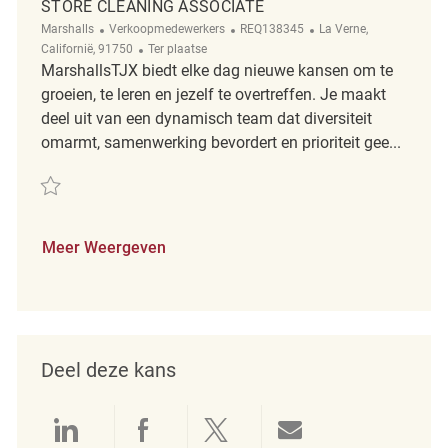
STORE CLEANING ASSOCIATE
Categorie
ReqId
Plaats
Marshalls
Verkoopmedewerkers
REQ138345
La Verne,
Afgelegen
Californië, 91750
Ter plaatse
MarshallsTJX biedt elke dag nieuwe kansen om te
groeien, te leren en jezelf te overtreffen. Je maakt
deel uit van een dynamisch team dat diversiteit
omarmt, samenwerking bevordert en prioriteit gee...
Redden Store Cleaning Associate REQ138345
Meer Weergeven
Deel deze kans