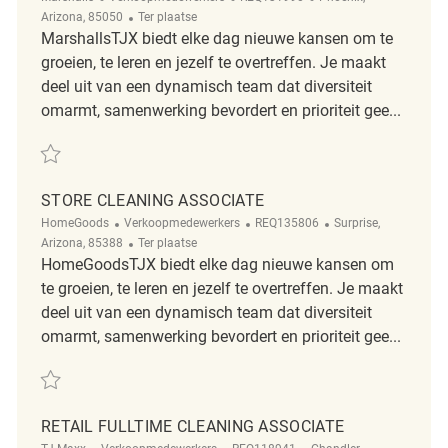
Afgelegen
Arizona, 85050
Ter plaatse
MarshallsTJX biedt elke dag nieuwe kansen om te
groeien, te leren en jezelf te overtreffen. Je maakt
deel uit van een dynamisch team dat diversiteit
omarmt, samenwerking bevordert en prioriteit gee...
Redden Retail Cleaning Associate REQ131990
STORE CLEANING ASSOCIATE
Categorie
ReqId
Plaats
HomeGoods
Verkoopmedewerkers
REQ135806
Surprise,
Afgelegen
Arizona, 85388
Ter plaatse
HomeGoodsTJX biedt elke dag nieuwe kansen om
te groeien, te leren en jezelf te overtreffen. Je maakt
deel uit van een dynamisch team dat diversiteit
omarmt, samenwerking bevordert en prioriteit gee...
Redden Store Cleaning Associate REQ135806
RETAIL FULLTIME CLEANING ASSOCIATE
Categorie
ReqId
Plaats