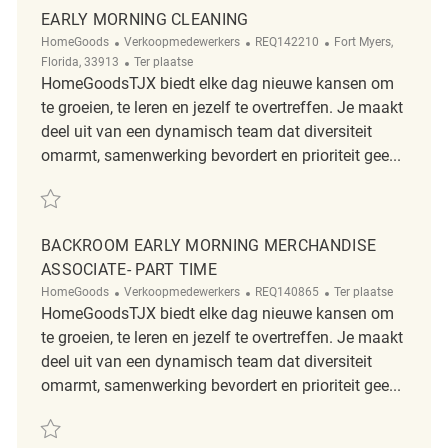
EARLY MORNING CLEANING
Categorie
ReqId
Plaats
HomeGoods
Verkoopmedewerkers
REQ142210
Fort Myers,
Afgelegen
Florida, 33913
Ter plaatse
HomeGoodsTJX biedt elke dag nieuwe kansen om
te groeien, te leren en jezelf te overtreffen. Je maakt
deel uit van een dynamisch team dat diversiteit
omarmt, samenwerking bevordert en prioriteit gee...
Redden Early Morning Cleaning REQ142210
BACKROOM EARLY MORNING MERCHANDISE
ASSOCIATE- PART TIME
Categorie
ReqId
Afgelegen
HomeGoods
Verkoopmedewerkers
REQ140865
Ter plaatse
HomeGoodsTJX biedt elke dag nieuwe kansen om
te groeien, te leren en jezelf te overtreffen. Je maakt
deel uit van een dynamisch team dat diversiteit
omarmt, samenwerking bevordert en prioriteit gee...
Redden Backroom Early Morning Merchandise Associate- Part Time R