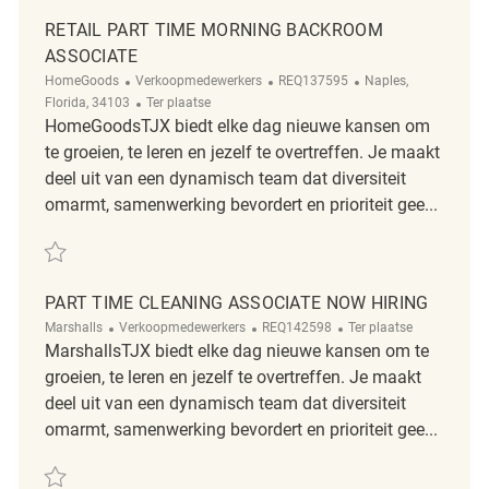
RETAIL PART TIME MORNING BACKROOM
ASSOCIATE
Categorie
ReqId
Plaats
HomeGoods
Verkoopmedewerkers
REQ137595
Naples,
Afgelegen
Florida, 34103
Ter plaatse
HomeGoodsTJX biedt elke dag nieuwe kansen om
te groeien, te leren en jezelf te overtreffen. Je maakt
deel uit van een dynamisch team dat diversiteit
omarmt, samenwerking bevordert en prioriteit gee...
Redden Retail part time morning backroom associate REQ137595
PART TIME CLEANING ASSOCIATE NOW HIRING
Categorie
ReqId
Afgelegen
Marshalls
Verkoopmedewerkers
REQ142598
Ter plaatse
MarshallsTJX biedt elke dag nieuwe kansen om te
groeien, te leren en jezelf te overtreffen. Je maakt
deel uit van een dynamisch team dat diversiteit
omarmt, samenwerking bevordert en prioriteit gee...
Redden Part Time Cleaning Associate Now Hiring REQ142598