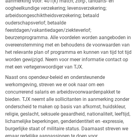
aanmerking voor: 401(k) match; zorg-, tandarts- en
oogheelkundige verzekering; levensverzekering;
arbeidsongeschiktheidsverzekering; betaald
ouderschapsverlof; betaalde
feestdagen/vakantiedagen/ziekteverlof;
beurzenprogramma. Alle voordelen worden aangeboden in
overeenstemming met en behoudens de voorwaarden van
het relevante plan of programma en kunnen van tijd tot tijd
worden gewijzigd. Neem voor meer informatie contact op
met een vertegenwoordiger van TJX.
Naast ons opendeur-beleid en ondersteunende
werkomgeving, streven we er ook naar om een
concurrerend salaris en arbeidsvoorwaardenpakket te
bieden. TJX neemt alle sollicitanten in aanmerking zonder
onderscheid te maken op basis van afkomst, huidskleur,
religie, geslacht, seksuele geaardheid, nationaliteit, leeftijd,
lichamelijke beperkingen, genderidentiteit en -expressie,
burgerlijke staat of militaire status. Daarnaast streven we
ernaar redelijke aanpassingen te doen voor