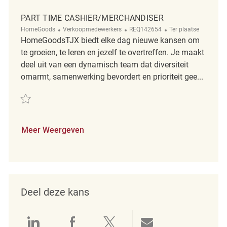
PART TIME CASHIER/MERCHANDISER
Categorie
ReqId
Afgelegen
HomeGoods
Verkoopmedewerkers
REQ142654
Ter plaatse
HomeGoodsTJX biedt elke dag nieuwe kansen om
te groeien, te leren en jezelf te overtreffen. Je maakt
deel uit van een dynamisch team dat diversiteit
omarmt, samenwerking bevordert en prioriteit gee...
Redden part time cashier/merchandiser REQ142654
Meer Weergeven
Deel deze kans