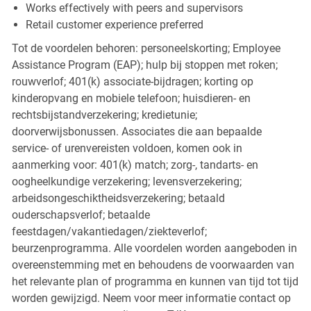
Works effectively with peers and supervisors
Retail customer experience preferred
Tot de voordelen behoren: personeelskorting; Employee
Assistance Program (EAP); hulp bij stoppen met roken;
rouwverlof; 401(k) associate-bijdragen; korting op
kinderopvang en mobiele telefoon; huisdieren- en
rechtsbijstandverzekering; kredietunie;
doorverwijsbonussen. Associates die aan bepaalde
service- of urenvereisten voldoen, komen ook in
aanmerking voor: 401(k) match; zorg-, tandarts- en
oogheelkundige verzekering; levensverzekering;
arbeidsongeschiktheidsverzekering; betaald
ouderschapsverlof; betaalde
feestdagen/vakantiedagen/ziekteverlof;
beurzenprogramma. Alle voordelen worden aangeboden in
overeenstemming met en behoudens de voorwaarden van
het relevante plan of programma en kunnen van tijd tot tijd
worden gewijzigd. Neem voor meer informatie contact op