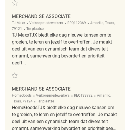
Redden Merchandise Associate REQ105951
MERCHANDISE ASSOCIATE
Categorie
ReqId
Plaats
TJ Maxx
Verkoopmedewerkers
REQ112369
Amarillo, Texas,
Afgelegen
79121
Ter plaatse
TJ MaxxTJX biedt elke dag nieuwe kansen om te
groeien, te leren en jezelf te overtreffen. Je maakt
deel uit van een dynamisch team dat diversiteit
omarmt, samenwerking bevordert en prioriteit
geeft...
Redden Merchandise Associate REQ112369
MERCHANDISE ASSOCIATE
Categorie
ReqId
Plaats
HomeGoods
Verkoopmedewerkers
REQ133992
Amarillo,
Afgelegen
Texas, 79124
Ter plaatse
HomeGoodsTJX biedt elke dag nieuwe kansen om
te groeien, te leren en jezelf te overtreffen. Je maakt
deel uit van een dynamisch team dat diversiteit
omarmt, samenwerking bevordert en prioriteit gee...