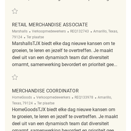
Redden Merchandise Associate REQ133992
RETAIL MERCHANDISE ASSOCIATE
Categorie
ReqId
Plaats
Marshalls
Verkoopmedewerkers
REQ132743
Amarillo, Texas,
Afgelegen
79124
Ter plaatse
MarshallsTJX biedt elke dag nieuwe kansen om te
groeien, te leren en jezelf te overtreffen. Je maakt
deel uit van een dynamisch team dat diversiteit
omarmt, samenwerking bevordert en prioriteit gee...
Redden Retail Merchandise Associate REQ132743
MERCHANDISE COORDINATOR
Categorie
ReqId
Plaats
HomeGoods
Verkoopmedewerkers
REQ133978
Amarillo,
Afgelegen
Texas, 79124
Ter plaatse
HomeGoodsTJX biedt elke dag nieuwe kansen om
te groeien, te leren en jezelf te overtreffen. Je maakt
deel uit van een dynamisch team dat diversiteit
omarmt, samenwerking bevordert en prioriteit gee...