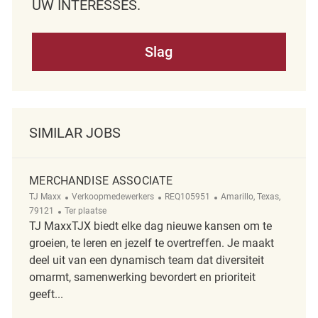
UW INTERESSES.
Slag
SIMILAR JOBS
MERCHANDISE ASSOCIATE
Categorie
ReqId
Plaats
TJ Maxx
Verkoopmedewerkers
REQ105951
Amarillo, Texas,
Afgelegen
79121
Ter plaatse
TJ MaxxTJX biedt elke dag nieuwe kansen om te
groeien, te leren en jezelf te overtreffen. Je maakt
deel uit van een dynamisch team dat diversiteit
omarmt, samenwerking bevordert en prioriteit
geeft...