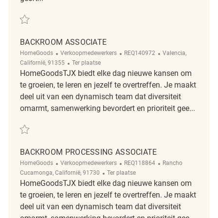
Redden Backroom Associate REQ135785
BACKROOM ASSOCIATE
Categorie
ReqId
Plaats
HomeGoods
Verkoopmedewerkers
REQ140972
Valencia,
Afgelegen
Californië, 91355
Ter plaatse
HomeGoodsTJX biedt elke dag nieuwe kansen om
te groeien, te leren en jezelf te overtreffen. Je maakt
deel uit van een dynamisch team dat diversiteit
omarmt, samenwerking bevordert en prioriteit gee...
Redden backroom associate REQ140972
BACKROOM PROCESSING ASSOCIATE
Categorie
ReqId
Plaats
HomeGoods
Verkoopmedewerkers
REQ118864
Rancho
Afgelegen
Cucamonga, Californië, 91730
Ter plaatse
HomeGoodsTJX biedt elke dag nieuwe kansen om
te groeien, te leren en jezelf te overtreffen. Je maakt
deel uit van een dynamisch team dat diversiteit