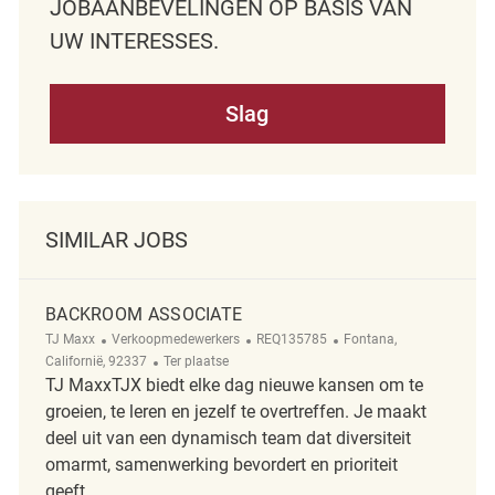
JOBAANBEVELINGEN OP BASIS VAN
UW INTERESSES.
Slag
SIMILAR JOBS
BACKROOM ASSOCIATE
Categorie
ReqId
Plaats
TJ Maxx
Verkoopmedewerkers
REQ135785
Fontana,
Afgelegen
Californië, 92337
Ter plaatse
TJ MaxxTJX biedt elke dag nieuwe kansen om te
groeien, te leren en jezelf te overtreffen. Je maakt
deel uit van een dynamisch team dat diversiteit
omarmt, samenwerking bevordert en prioriteit
geeft...