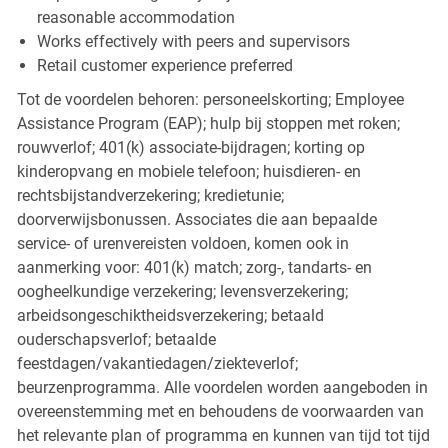
reasonable accommodation
Works effectively with peers and supervisors
Retail customer experience preferred
Tot de voordelen behoren: personeelskorting; Employee
Assistance Program (EAP); hulp bij stoppen met roken;
rouwverlof; 401(k) associate-bijdragen; korting op
kinderopvang en mobiele telefoon; huisdieren- en
rechtsbijstandverzekering; kredietunie;
doorverwijsbonussen. Associates die aan bepaalde
service- of urenvereisten voldoen, komen ook in
aanmerking voor: 401(k) match; zorg-, tandarts- en
oogheelkundige verzekering; levensverzekering;
arbeidsongeschiktheidsverzekering; betaald
ouderschapsverlof; betaalde
feestdagen/vakantiedagen/ziekteverlof;
beurzenprogramma. Alle voordelen worden aangeboden in
overeenstemming met en behoudens de voorwaarden van
het relevante plan of programma en kunnen van tijd tot tijd