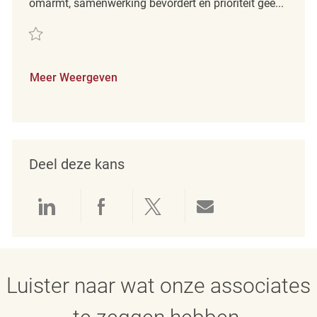
omarmt, samenwerking bevordert en prioriteit gee...
Redden Backroom Processing Associate REQ141288
Meer Weergeven
Deel deze kans
Delen via LinkedIn
Delen via Facebook
Delen via twitter
Delen via e-mai
Luister naar wat onze associates