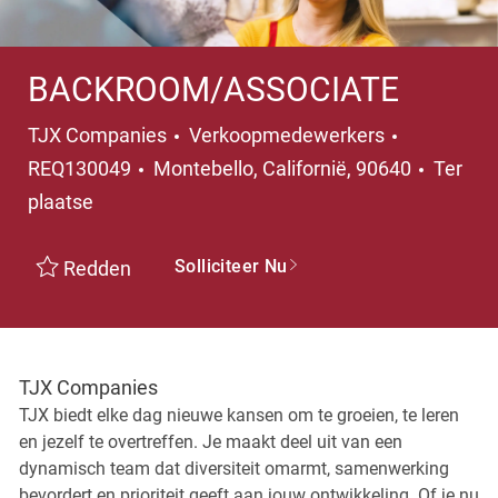
BACKROOM/ASSOCIATE
Categorie
TJX Companies
Verkoopmedewerkers
Plaats
REQ130049
Montebello, Californië, 90640
Ter
plaatse
Solliciteer Nu
Redden
TJX Companies
TJX biedt elke dag nieuwe kansen om te groeien, te leren
en jezelf te overtreffen. Je maakt deel uit van een
dynamisch team dat diversiteit omarmt, samenwerking
bevordert en prioriteit geeft aan jouw ontwikkeling. Of je nu