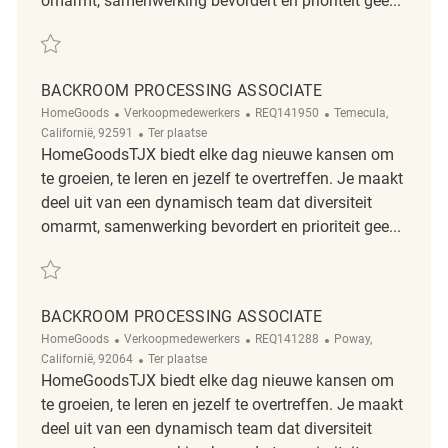
omarmt, samenwerking bevordert en prioriteit gee...
Redden Backroom Processing Associate REQ118864
BACKROOM PROCESSING ASSOCIATE
Categorie
ReqId
Plaats
HomeGoods
Verkoopmedewerkers
REQ141950
Temecula,
Afgelegen
Californië, 92591
Ter plaatse
HomeGoodsTJX biedt elke dag nieuwe kansen om
te groeien, te leren en jezelf te overtreffen. Je maakt
deel uit van een dynamisch team dat diversiteit
omarmt, samenwerking bevordert en prioriteit gee...
Redden Backroom Processing Associate REQ141950
BACKROOM PROCESSING ASSOCIATE
Categorie
ReqId
Plaats
HomeGoods
Verkoopmedewerkers
REQ141288
Poway,
Afgelegen
Californië, 92064
Ter plaatse
HomeGoodsTJX biedt elke dag nieuwe kansen om
te groeien, te leren en jezelf te overtreffen. Je maakt
deel uit van een dynamisch team dat diversiteit