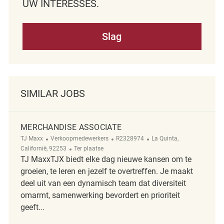
UW INTERESSES.
Slag
SIMILAR JOBS
MERCHANDISE ASSOCIATE
Categorie
ReqId
Plaats
TJ Maxx
Verkoopmedewerkers
R2328974
La Quinta,
Afgelegen
Californië, 92253
Ter plaatse
TJ MaxxTJX biedt elke dag nieuwe kansen om te
groeien, te leren en jezelf te overtreffen. Je maakt
deel uit van een dynamisch team dat diversiteit
omarmt, samenwerking bevordert en prioriteit
geeft...