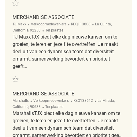
Redden Merchandise Associate R2328974
MERCHANDISE ASSOCIATE
Categorie
ReqId
Plaats
TJ Maxx
Verkoopmedewerkers
REQ113808
La Quinta,
Afgelegen
Californië, 92253
Ter plaatse
TJ MaxxTJX biedt elke dag nieuwe kansen om te
groeien, te leren en jezelf te overtreffen. Je maakt
deel uit van een dynamisch team dat diversiteit
omarmt, samenwerking bevordert en prioriteit
geeft...
Redden Merchandise Associate REQ113808
MERCHANDISE ASSOCIATE
Categorie
ReqId
Plaats
Marshalls
Verkoopmedewerkers
REQ138612
La Mirada,
Afgelegen
Californië, 90638
Ter plaatse
MarshallsTJX biedt elke dag nieuwe kansen om te
groeien, te leren en jezelf te overtreffen. Je maakt
deel uit van een dynamisch team dat diversiteit
omarmt, samenwerking bevordert en prioriteit gee...