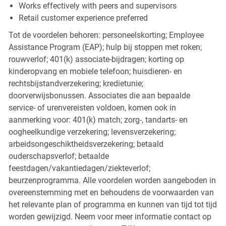
Works effectively with peers and supervisors
Retail customer experience preferred
Tot de voordelen behoren: personeelskorting; Employee
Assistance Program (EAP); hulp bij stoppen met roken;
rouwverlof; 401(k) associate-bijdragen; korting op
kinderopvang en mobiele telefoon; huisdieren- en
rechtsbijstandverzekering; kredietunie;
doorverwijsbonussen. Associates die aan bepaalde
service- of urenvereisten voldoen, komen ook in
aanmerking voor: 401(k) match; zorg-, tandarts- en
oogheelkundige verzekering; levensverzekering;
arbeidsongeschiktheidsverzekering; betaald
ouderschapsverlof; betaalde
feestdagen/vakantiedagen/ziekteverlof;
beurzenprogramma. Alle voordelen worden aangeboden in
overeenstemming met en behoudens de voorwaarden van
het relevante plan of programma en kunnen van tijd tot tijd
worden gewijzigd. Neem voor meer informatie contact op