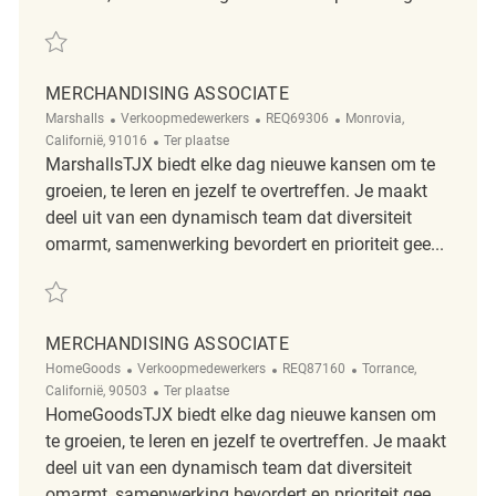
Redden Merchandise Associate REQ138612
MERCHANDISING ASSOCIATE
Categorie
ReqId
Plaats
Marshalls
Verkoopmedewerkers
REQ69306
Monrovia,
Afgelegen
Californië, 91016
Ter plaatse
MarshallsTJX biedt elke dag nieuwe kansen om te
groeien, te leren en jezelf te overtreffen. Je maakt
deel uit van een dynamisch team dat diversiteit
omarmt, samenwerking bevordert en prioriteit gee...
Redden Merchandising Associate REQ69306
MERCHANDISING ASSOCIATE
Categorie
ReqId
Plaats
HomeGoods
Verkoopmedewerkers
REQ87160
Torrance,
Afgelegen
Californië, 90503
Ter plaatse
HomeGoodsTJX biedt elke dag nieuwe kansen om
te groeien, te leren en jezelf te overtreffen. Je maakt
deel uit van een dynamisch team dat diversiteit
omarmt, samenwerking bevordert en prioriteit gee...