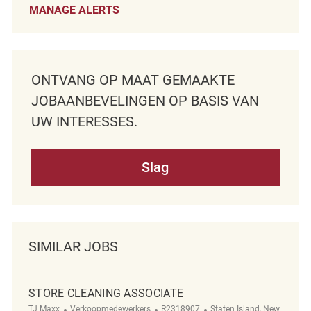
MANAGE ALERTS
ONTVANG OP MAAT GEMAAKTE
JOBAANBEVELINGEN OP BASIS VAN
UW INTERESSES.
Slag
SIMILAR JOBS
STORE CLEANING ASSOCIATE
Categorie
ReqId
Plaats
TJ Maxx
Verkoopmedewerkers
R2318907
Staten Island, New