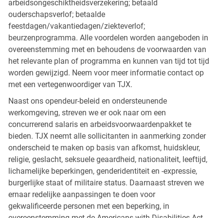
arbeidsongeschiktheidsverzekering; betaald
ouderschapsverlof; betaalde
feestdagen/vakantiedagen/ziekteverlof;
beurzenprogramma. Alle voordelen worden aangeboden in
overeenstemming met en behoudens de voorwaarden van
het relevante plan of programma en kunnen van tijd tot tijd
worden gewijzigd. Neem voor meer informatie contact op
met een vertegenwoordiger van TJX.
Naast ons opendeur-beleid en ondersteunende
werkomgeving, streven we er ook naar om een
concurrerend salaris en arbeidsvoorwaardenpakket te
bieden. TJX neemt alle sollicitanten in aanmerking zonder
onderscheid te maken op basis van afkomst, huidskleur,
religie, geslacht, seksuele geaardheid, nationaliteit, leeftijd,
lichamelijke beperkingen, genderidentiteit en -expressie,
burgerlijke staat of militaire status. Daarnaast streven we
ernaar redelijke aanpassingen te doen voor
gekwalificeerde personen met een beperking, in
overeenstemming met de Americans with Disabilities Act