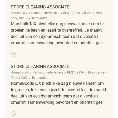
STORE CLEANING ASSOCIATE
Categorie
ReqId
Plaats
Marshalls
Verkoopmedewerkers
REQ132813
Buffalo, New
Afgelegen
York, 14216
Ter plaatse
MarshallsTJX biedt elke dag nieuwe kansen om te
groeien, te leren en jezelf te overtreffen. Je maakt
deel uit van een dynamisch team dat diversiteit
omarmt, samenwerking bevordert en prioriteit gee...
Redden Store Cleaning Associate REQ132813
STORE CLEANING ASSOCIATE
Categorie
ReqId
Plaats
HomeGoods
Verkoopmedewerkers
REQ139996
Bayside, New
Afgelegen
York, 11360
Ter plaatse
HomeGoodsTJX biedt elke dag nieuwe kansen om
te groeien, te leren en jezelf te overtreffen. Je maakt
deel uit van een dynamisch team dat diversiteit
omarmt, samenwerking bevordert en prioriteit gee...
Redden Store Cleaning Associate REQ139996