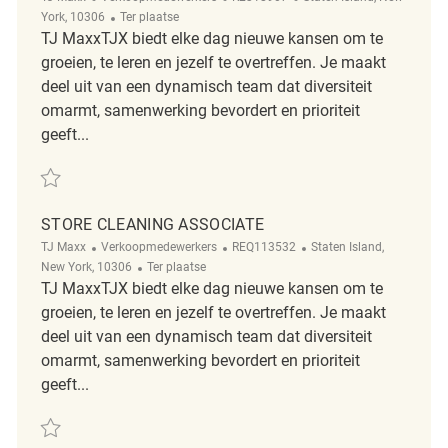
Afgelegen
York, 10306
Ter plaatse
TJ MaxxTJX biedt elke dag nieuwe kansen om te
groeien, te leren en jezelf te overtreffen. Je maakt
deel uit van een dynamisch team dat diversiteit
omarmt, samenwerking bevordert en prioriteit
geeft...
Redden Store Cleaning Associate R2318907
STORE CLEANING ASSOCIATE
Categorie
ReqId
Plaats
TJ Maxx
Verkoopmedewerkers
REQ113532
Staten Island,
Afgelegen
New York, 10306
Ter plaatse
TJ MaxxTJX biedt elke dag nieuwe kansen om te
groeien, te leren en jezelf te overtreffen. Je maakt
deel uit van een dynamisch team dat diversiteit
omarmt, samenwerking bevordert en prioriteit
geeft...
Redden Store Cleaning Associate REQ113532