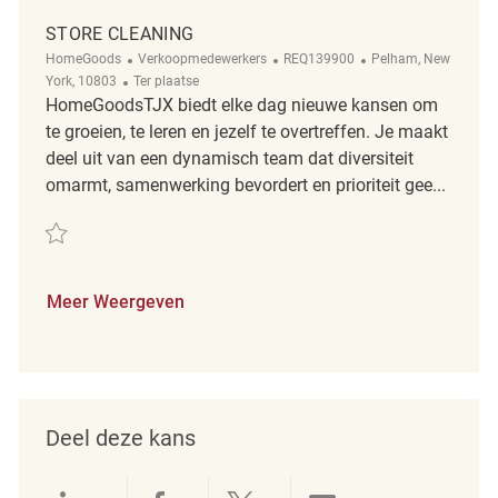
STORE CLEANING
Categorie
ReqId
Plaats
HomeGoods
Verkoopmedewerkers
REQ139900
Pelham, New
Afgelegen
York, 10803
Ter plaatse
HomeGoodsTJX biedt elke dag nieuwe kansen om
te groeien, te leren en jezelf te overtreffen. Je maakt
deel uit van een dynamisch team dat diversiteit
omarmt, samenwerking bevordert en prioriteit gee...
Redden Store cleaning REQ139900
Meer Weergeven
Deel deze kans