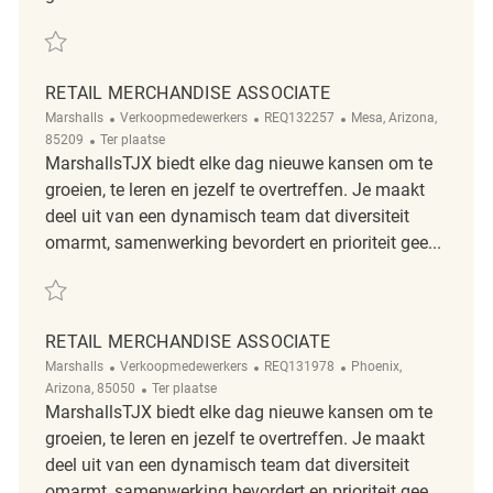
Redden Retail Merchandise Associate REQ135335
RETAIL MERCHANDISE ASSOCIATE
Categorie
ReqId
Plaats
Marshalls
Verkoopmedewerkers
REQ132257
Mesa, Arizona,
Afgelegen
85209
Ter plaatse
MarshallsTJX biedt elke dag nieuwe kansen om te
groeien, te leren en jezelf te overtreffen. Je maakt
deel uit van een dynamisch team dat diversiteit
omarmt, samenwerking bevordert en prioriteit gee...
Redden Retail Merchandise Associate REQ132257
RETAIL MERCHANDISE ASSOCIATE
Categorie
ReqId
Plaats
Marshalls
Verkoopmedewerkers
REQ131978
Phoenix,
Afgelegen
Arizona, 85050
Ter plaatse
MarshallsTJX biedt elke dag nieuwe kansen om te
groeien, te leren en jezelf te overtreffen. Je maakt
deel uit van een dynamisch team dat diversiteit
omarmt, samenwerking bevordert en prioriteit gee...