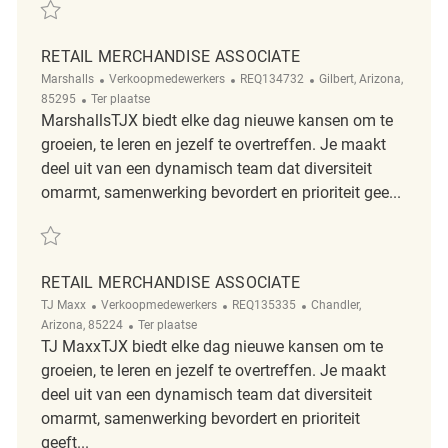
Redden Retail Merchandise Associate REQ136837
RETAIL MERCHANDISE ASSOCIATE
Categorie
ReqId
Plaats
Marshalls
Verkoopmedewerkers
REQ134732
Gilbert, Arizona,
Afgelegen
85295
Ter plaatse
MarshallsTJX biedt elke dag nieuwe kansen om te
groeien, te leren en jezelf te overtreffen. Je maakt
deel uit van een dynamisch team dat diversiteit
omarmt, samenwerking bevordert en prioriteit gee...
Redden Retail Merchandise Associate REQ134732
RETAIL MERCHANDISE ASSOCIATE
Categorie
ReqId
Plaats
TJ Maxx
Verkoopmedewerkers
REQ135335
Chandler,
Afgelegen
Arizona, 85224
Ter plaatse
TJ MaxxTJX biedt elke dag nieuwe kansen om te
groeien, te leren en jezelf te overtreffen. Je maakt
deel uit van een dynamisch team dat diversiteit
omarmt, samenwerking bevordert en prioriteit
geeft...