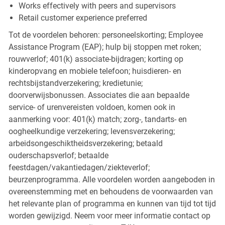
Works effectively with peers and supervisors
Retail customer experience preferred
Tot de voordelen behoren: personeelskorting; Employee
Assistance Program (EAP); hulp bij stoppen met roken;
rouwverlof; 401(k) associate-bijdragen; korting op
kinderopvang en mobiele telefoon; huisdieren- en
rechtsbijstandverzekering; kredietunie;
doorverwijsbonussen. Associates die aan bepaalde
service- of urenvereisten voldoen, komen ook in
aanmerking voor: 401(k) match; zorg-, tandarts- en
oogheelkundige verzekering; levensverzekering;
arbeidsongeschiktheidsverzekering; betaald
ouderschapsverlof; betaalde
feestdagen/vakantiedagen/ziekteverlof;
beurzenprogramma. Alle voordelen worden aangeboden in
overeenstemming met en behoudens de voorwaarden van
het relevante plan of programma en kunnen van tijd tot tijd
worden gewijzigd. Neem voor meer informatie contact op