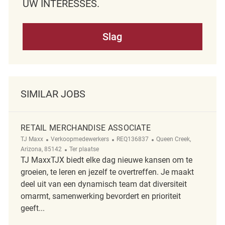
UW INTERESSES.
Slag
SIMILAR JOBS
RETAIL MERCHANDISE ASSOCIATE
Categorie
ReqId
Plaats
TJ Maxx
Verkoopmedewerkers
REQ136837
Queen Creek,
Afgelegen
Arizona, 85142
Ter plaatse
TJ MaxxTJX biedt elke dag nieuwe kansen om te
groeien, te leren en jezelf te overtreffen. Je maakt
deel uit van een dynamisch team dat diversiteit
omarmt, samenwerking bevordert en prioriteit
geeft...