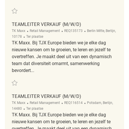
Redden Teamleiter Verkauf (m/w/d) REQ127673
TEAMLEITER VERKAUF (M/W/D)
Categorie
ReqId
Plaats
TK Maxx
Retail Management
REQ135173
Berlin Mitte, Berlijn,
Afgelegen
10178
Ter plaatse
TK Maxx. Bij TJX Europe bieden we je elke dag
nieuwe kansen om te groeien, te leren en jezelf te
overtreffen. Je maakt deel uit van een dynamisch
team dat diversiteit omarmt, samenwerking
bevordert...
Redden Teamleiter Verkauf (m/w/d) REQ135173
TEAMLEITER VERKAUF (M/W/D)
Categorie
ReqId
Plaats
TK Maxx
Retail Management
REQ116514
Potsdam, Berlijn,
Afgelegen
14480
Ter plaatse
TK Maxx. Bij TJX Europe bieden we je elke dag
nieuwe kansen om te groeien, te leren en jezelf te
overtreffen. Je maakt deel uit van een dynamisch