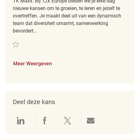
TK Maxx. Bij TJX Europe bieden we je elke dag
nieuwe kansen om te groeien, te leren en jezelf te
overtreffen. Je maakt deel uit van een dynamisch
team dat diversiteit omarmt, samenwerking
bevordert...
Redden Teamleiter Verkauf (m/w/d) REQ14099
Meer Weergeven
Deel deze kans
Delen via LinkedIn
Delen via Facebook
Delen via twitter
Delen via e-mai