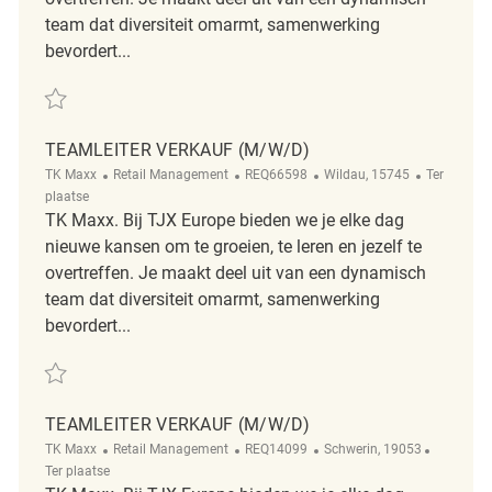
team dat diversiteit omarmt, samenwerking
bevordert...
Redden Teamleiter Verkauf (m/w/d) REQ116514
TEAMLEITER VERKAUF (M/W/D)
Categorie
ReqId
Plaats
Afgelegen
TK Maxx
Retail Management
REQ66598
Wildau, 15745
Ter
plaatse
TK Maxx. Bij TJX Europe bieden we je elke dag
nieuwe kansen om te groeien, te leren en jezelf te
overtreffen. Je maakt deel uit van een dynamisch
team dat diversiteit omarmt, samenwerking
bevordert...
Redden Teamleiter Verkauf (m/w/d) REQ66598
TEAMLEITER VERKAUF (M/W/D)
Categorie
ReqId
Plaats
Afgelege
TK Maxx
Retail Management
REQ14099
Schwerin, 19053
Ter plaatse