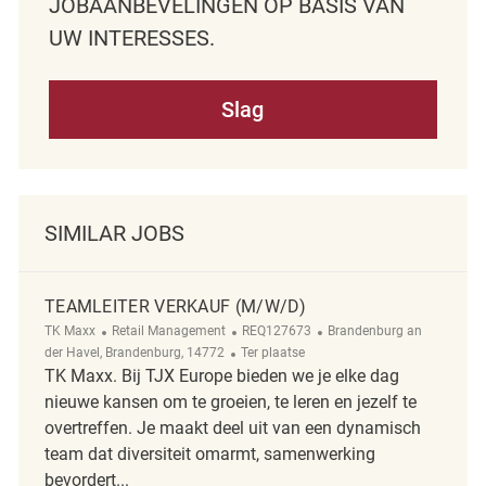
JOBAANBEVELINGEN OP BASIS VAN
UW INTERESSES.
Slag
SIMILAR JOBS
TEAMLEITER VERKAUF (M/W/D)
Categorie
ReqId
Plaats
TK Maxx
Retail Management
REQ127673
Brandenburg an
Afgelegen
der Havel, Brandenburg, 14772
Ter plaatse
TK Maxx. Bij TJX Europe bieden we je elke dag
nieuwe kansen om te groeien, te leren en jezelf te
overtreffen. Je maakt deel uit van een dynamisch
team dat diversiteit omarmt, samenwerking
bevordert...