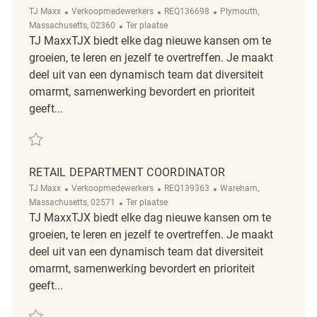
Categorie
ReqId
Plaats
TJ Maxx
Verkoopmedewerkers
REQ136698
Plymouth,
Afgelegen
Massachusetts, 02360
Ter plaatse
TJ MaxxTJX biedt elke dag nieuwe kansen om te
groeien, te leren en jezelf te overtreffen. Je maakt
deel uit van een dynamisch team dat diversiteit
omarmt, samenwerking bevordert en prioriteit
geeft...
Redden Retail Department Coordinator REQ136698
RETAIL DEPARTMENT COORDINATOR
Categorie
ReqId
Plaats
TJ Maxx
Verkoopmedewerkers
REQ139363
Wareham,
Afgelegen
Massachusetts, 02571
Ter plaatse
TJ MaxxTJX biedt elke dag nieuwe kansen om te
groeien, te leren en jezelf te overtreffen. Je maakt
deel uit van een dynamisch team dat diversiteit
omarmt, samenwerking bevordert en prioriteit
geeft...
Redden Retail Department Coordinator REQ139363