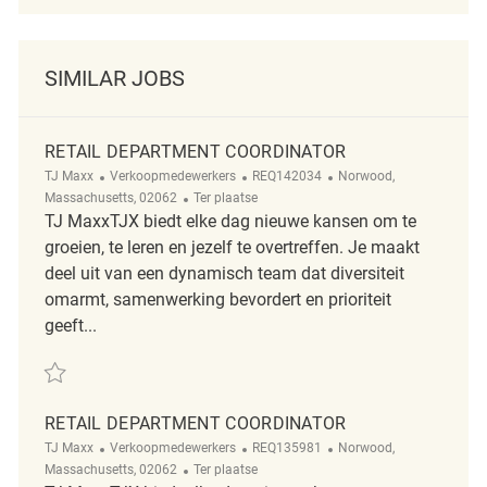
SIMILAR JOBS
RETAIL DEPARTMENT COORDINATOR
Categorie
ReqId
Plaats
TJ Maxx
Verkoopmedewerkers
REQ142034
Norwood,
Afgelegen
Massachusetts, 02062
Ter plaatse
TJ MaxxTJX biedt elke dag nieuwe kansen om te
groeien, te leren en jezelf te overtreffen. Je maakt
deel uit van een dynamisch team dat diversiteit
omarmt, samenwerking bevordert en prioriteit
geeft...
Redden Retail Department Coordinator REQ142034
RETAIL DEPARTMENT COORDINATOR
Categorie
ReqId
Plaats
TJ Maxx
Verkoopmedewerkers
REQ135981
Norwood,
Afgelegen
Massachusetts, 02062
Ter plaatse