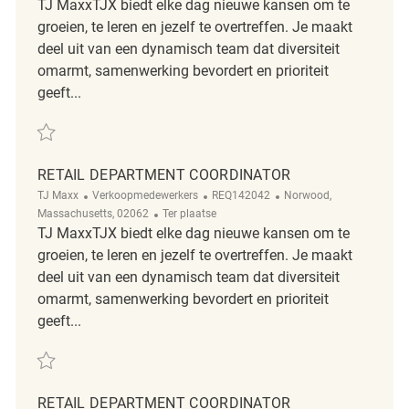
TJ MaxxTJX biedt elke dag nieuwe kansen om te
groeien, te leren en jezelf te overtreffen. Je maakt
deel uit van een dynamisch team dat diversiteit
omarmt, samenwerking bevordert en prioriteit
geeft...
Redden Retail Department Coordinator REQ135981
RETAIL DEPARTMENT COORDINATOR
Categorie
ReqId
Plaats
TJ Maxx
Verkoopmedewerkers
REQ142042
Norwood,
Afgelegen
Massachusetts, 02062
Ter plaatse
TJ MaxxTJX biedt elke dag nieuwe kansen om te
groeien, te leren en jezelf te overtreffen. Je maakt
deel uit van een dynamisch team dat diversiteit
omarmt, samenwerking bevordert en prioriteit
geeft...
Redden Retail Department Coordinator REQ142042
RETAIL DEPARTMENT COORDINATOR