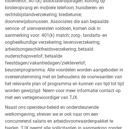
rouwverlof; 401(k) associate-bijdragen; korting op
kinderopvang en mobiele telefoon; huisdieren- en
rechtsbijstandverzekering; kredietunie;
doorverwijsbonussen. Associates die aan bepaalde
service- of urenvereisten voldoen, komen ook in
aanmerking voor: 401(k) match; zorg-, tandarts- en
oogheelkundige verzekering; levensverzekering;
arbeidsongeschiktheidsverzekering; betaald
ouderschapsverlof; betaalde
feestdagen/vakantiedagen/ziekteverlof;
beurzenprogramma. Alle voordelen worden aangeboden in
overeenstemming met en behoudens de voorwaarden van
het relevante plan of programma en kunnen van tijd tot tijd
worden gewijzigd. Neem voor meer informatie contact op
met een vertegenwoordiger van TJX.
Naast ons opendeur-beleid en ondersteunende
werkomgeving, streven we er ook naar om een
concurrerend salaris en arbeidsvoorwaardenpakket te
bieden. TJX neemt alle sollicitanten in aanmerking zonder